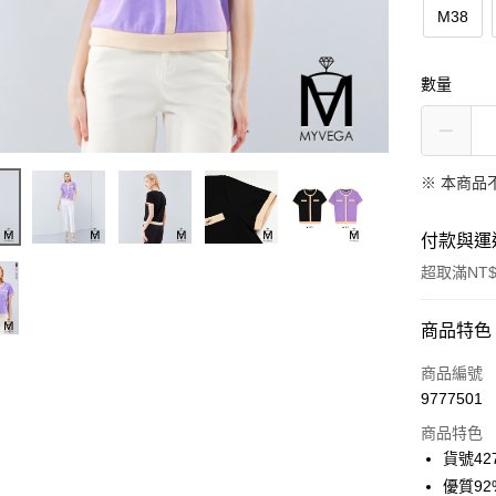
M38
數量
※ 本商品
付款與運
超取滿NT$
付款方式
商品特色
信用卡一
商品編號
9777501
信用卡分
商品特色
3 期 
貨號42
合作金
優質9
超商取貨