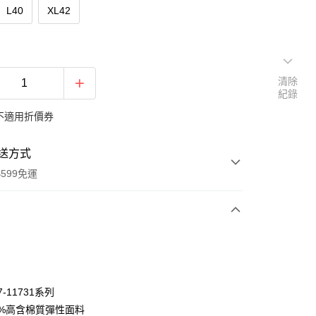
L40
XL42
清除
紀錄
不適用折價券
送方式
599免運
次付款
期付款
0 利率 每期
NT$390
21家銀行
7-11731系列
庫商業銀行
第一商業銀行
2%高含棉質彈性面料
付款