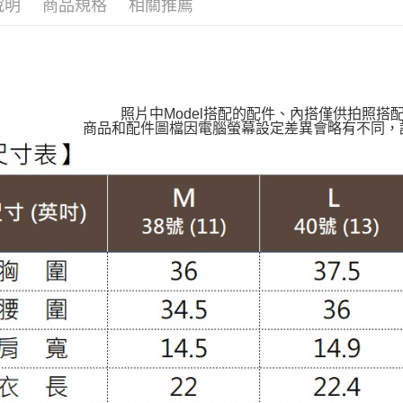
說明
商品規格
相關推薦
【VIP限
每筆NT$1
【親膚棉
付款後萊
【上班族
每筆NT$1
【法式小
7-11取貨
照片中Model搭配的配件、內搭僅供拍照搭
【布料指
商品和配件圖檔因電腦螢幕設定差異會略有不同，
每筆NT$1
付款後7-1
每筆NT$1
大嘴鳥宅
每筆NT$1
貨到付款
每筆NT$1