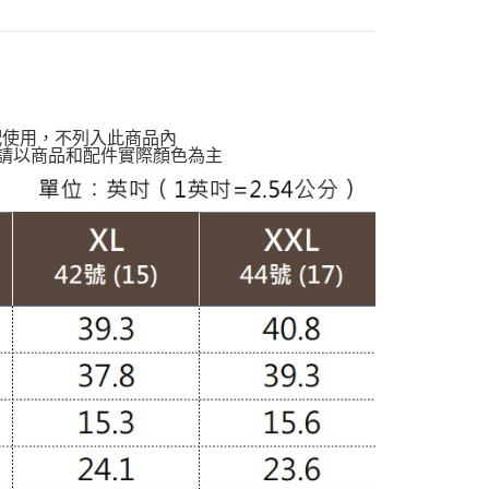
定】💰會員專屬
00，滿NT$988(含以上)免運費
質專區】
棉質上衣
爾富取貨
穿搭】
OL職場上衣
00，滿NT$988(含以上)免運費
香風】
付款
配使用，不列入此商品內
南】
棉｜Cotton
請以商品和配件實際顏色為主
00，滿NT$988(含以上)免運費
1取貨
00，滿NT$988(含以上)免運費
配通
00，滿NT$988(含以上)免運費
20