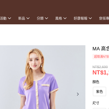
活動
新品
分類
風格
好康報報
穿搭
MA 
超取滿NT$
NT$2,600
NT$1,
顏色
紫色
尺寸