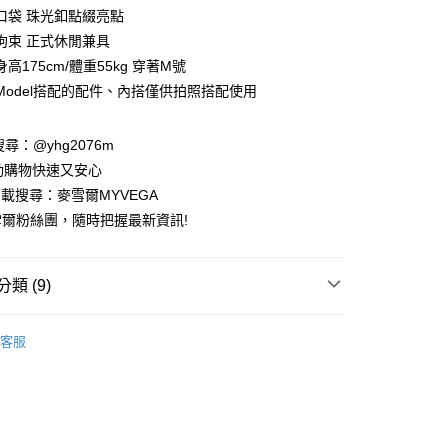
業銀行
彰化商業銀行
口袋 珠光釦點綴亮點
業儲蓄銀行
台北富邦商業銀行
拘束 正式休閒兼具
華商業銀行
兆豐國際商業銀行
高175cm/體重55kg 穿著M號
小企業銀行
台中商業銀行
Model搭配的配件、內搭僅供拍照搭配使用
台灣）商業銀行
華泰商業銀行
業銀行
遠東國際商業銀行
業銀行
永豐商業銀行
請搜尋：@yhg2076m
業銀行
星展（台灣）商業銀行
動購物快速又安心
際商業銀行
中國信託商業銀行
下載搜尋：麥雪爾MYVEGA
天信用卡公司
爾粉絲團，隨時把握最新資訊!
類 (9)
付款
客服
00，滿NT$599(含以上)免運費
動排行榜
🌊打包海島假期 顯瘦亮眼洋裝特輯65折up
家取貨
絕版品專區888up🔶
00，滿NT$599(含以上)免運費
版品甜心價$750up
貨付款