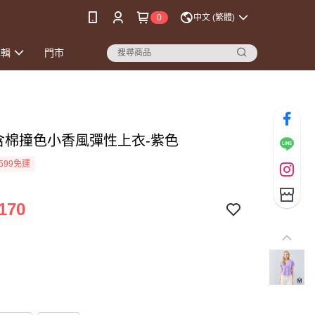
0
中文 (繁體)
專輯
門市
高含棉撞色小香風彈性上衣-紫色
599免運
170