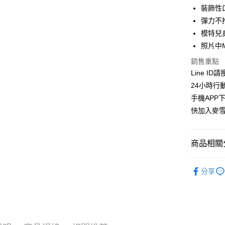
華南商
裝飾性
LINE Pay
上海商
彈力不
國泰世
模特兒身
Apple Pay
臺灣中
照片中
匯豐（
街口支付
聯邦商
銷售重點
元大商
悠遊付
Line ID
玉山商
24小時行
台新國
ATM付款
手機APP
台灣樂
貨到付款
快加入麥雪
運送方式
商品相關分
全家取貨
上衣│TOP
分享
每筆NT$1
👉熱門活
付款後全
🔶獨家熱銷
每筆NT$1
🛍️熱銷絕
萊爾富取