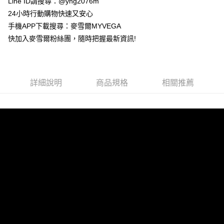
Line ID請搜尋：@yhg2076m
台灣樂天信用卡公司
貨到付款
24小時行動購物快速又安心
手機APP下載搜尋：麥雪爾MYVEGA
運送方式
快加入麥雪爾粉絲團，隨時把握最新資訊!
全家取貨付款
每筆NT$100，滿NT$599(含以上)免運費
詳細說明
商品規格
相關推薦
付款後全家取貨
每筆NT$100，滿NT$599(含以上)免運費
萊爾富取貨付款
每筆NT$100，滿NT$988(含以上)免運費
付款後萊爾富取貨
每筆NT$100，滿NT$988(含以上)免運費
7-11取貨付款
每筆NT$100，滿NT$988(含以上)免運費
付款後7-11取貨