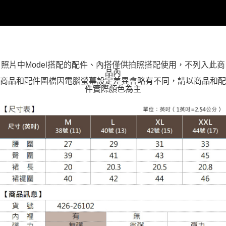
每筆NT$100，滿NT$988(含以上)免運費
大嘴鳥宅配通
每筆NT$100，滿NT$988(含以上)免運費
貨到付款
照片中Model搭配的配件、內搭僅供拍照搭配使用，不列入此商
每筆NT$120
品內
商品和配件圖檔因電腦螢幕設定差異會略有不同，請以商品和配
件實際顏色為主