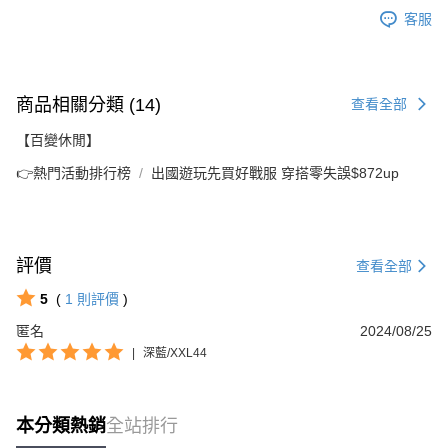
客服
商品相關分類 (14)
查看全部
【百變休閒】
👉熱門活動排行榜
出國遊玩先買好戰服 穿搭零失誤$872up
評價
查看全部
5
(
1
則評價
)
匿名
2024/08/25
|
深藍/XXL44
本分類熱銷
全站排行