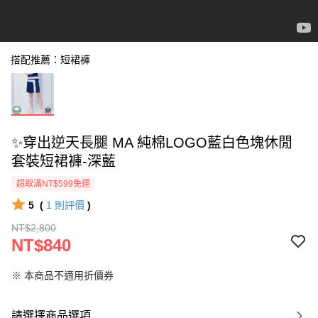
搭配推薦：短裙褲
✨穿出逆天長腿 MA 純棉LOGO藍白色塊休閒
套裝短裙褲-深藍
超取滿NT$599免運
5
(
1
則評價
)
NT$2,800
NT$840
※ 本商品不適用折價券
請選擇商品選項