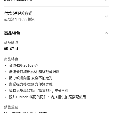
付款與運送方式
超取滿NT$599免運
付款方式
商品特色
信用卡一次付款
商品編號
信用卡分期付款
9510714
3 期 0 利率 每期
NT$280
21家銀行
商品特色
合作金庫商業銀行
第一商業銀行
超商取貨付款
貨號426-26102-74
華南商業銀行
彰化商業銀行
嚴選優質純棉素材 觸感輕薄細緻
LINE Pay
上海商業儲蓄銀行
台北富邦商業銀行
國泰世華商業銀行
兆豐國際商業銀行
貼心親膚內裡 安全不怕走光
Apple Pay
臺灣中小企業銀行
台中商業銀行
鬆緊彈力後腰頭 方便好穿脫
匯豐（台灣）商業銀行
華泰商業銀行
模特兒身高175cm/體重55kg 穿著M號
街口支付
聯邦商業銀行
遠東國際商業銀行
照片中Model搭配的配件、內搭僅供拍照搭配使用
元大商業銀行
永豐商業銀行
悠遊付
玉山商業銀行
星展（台灣）商業銀行
銷售重點
台新國際商業銀行
中國信託商業銀行
ATM付款