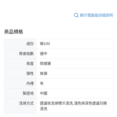
顯示電腦版詳細說明
商品規格
成份
棉100
修身指數
適中
長度
短裙褲
彈性
無彈
內裡
有
製造地
中國
洗滌方式
建議依洗滌標示清洗,淺色與深色建議分開
清洗