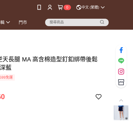
0
中文 (繁體)
專輯
門市
逆天長腿 MA 高含棉造型釘釦綁帶後鬆
-深藍
599免運
60