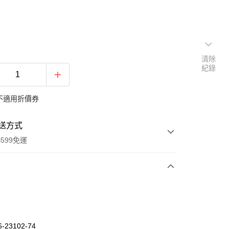
清除
紀錄
不適用折價券
送方式
599免運
次付款
期付款
0 利率 每期
NT$320
21家銀行
-23102-74