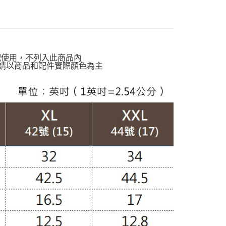
動排行榜
🌊打包海島假期 顯瘦亮眼洋裝特輯65折up
貨付款
絕版品專區888up🔶
00，滿NT$988(含以上)免運費
動排行榜
冬末出清必Buy58折up
爾富取貨
版品甜心價$750up
配使用，不列入此商品內
00，滿NT$988(含以上)免運費
請以商品和配件實際顏色為主
動排行榜
早晚抗溫差穿搭76折up
付款
定】💰會員專屬
00，滿NT$988(含以上)免運費
閒】
休閒褲款
1取貨
質專區】
棉質褲款
00，滿NT$988(含以上)免運費
南】
棉｜Cotton
配通
TS
短褲｜五分褲
00，滿NT$988(含以上)免運費
20