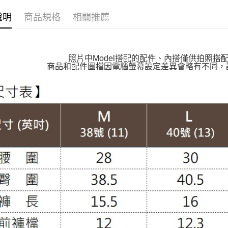
👉熱門活
萊爾富取
說明
商品規格
相關推薦
🔶獨家熱銷
每筆NT$1
👉熱門活
付款後萊
🛍️熱銷絕
照片中Model搭配的配件、內搭僅供拍照搭
每筆NT$1
商品和配件圖檔因電腦螢幕設定差異會略有不同，
👉熱門活
7-11取貨
【VIP限
每筆NT$1
【百變休
付款後7-1
【親膚棉
每筆NT$1
【布料指
大嘴鳥宅
褲裝│PAN
每筆NT$1
貨到付款
每筆NT$1