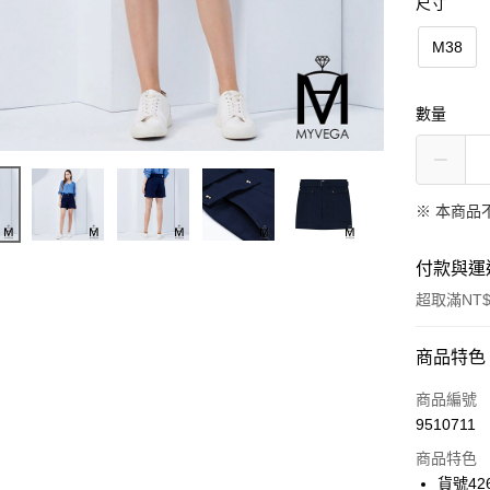
尺寸
M38
數量
※ 本商品
付款與運
超取滿NT$
付款方式
商品特色
信用卡一
商品編號
9510711
信用卡分
商品特色
3 期 
貨號426