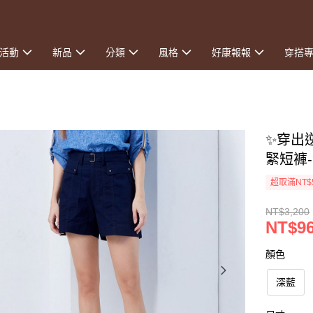
活動
新品
分類
風格
好康報報
穿搭
✨穿出
緊短褲
超取滿NT$
NT$3,200
NT$9
顏色
深藍