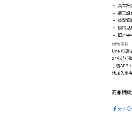
合作金
高含棉
超商取貨
華南商
褲耳設
LINE Pay
上海商
後鬆緊
國泰世
模特兒身
Apple Pay
臺灣中
照片中
匯豐（
街口支付
聯邦商
銷售重點
元大商
悠遊付
Line ID
玉山商
24小時行
台新國
ATM付款
手機APP
台灣樂
貨到付款
快加入麥雪
運送方式
商品相關分
全家取貨
【百變休
分享
每筆NT$1
👉熱門活
付款後全
👉熱門活
每筆NT$1