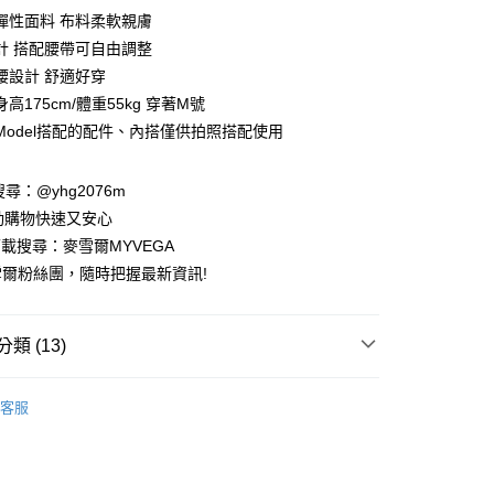
庫商業銀行
第一商業銀行
彈性面料 布料柔軟親膚
付款
業銀行
彰化商業銀行
計 搭配腰帶可自由調整
業儲蓄銀行
台北富邦商業銀行
腰設計 舒適好穿
華商業銀行
兆豐國際商業銀行
高175cm/體重55kg 穿著M號
小企業銀行
台中商業銀行
Model搭配的配件、內搭僅供拍照搭配使用
台灣）商業銀行
華泰商業銀行
業銀行
遠東國際商業銀行
業銀行
永豐商業銀行
請搜尋：@yhg2076m
業銀行
星展（台灣）商業銀行
動購物快速又安心
際商業銀行
中國信託商業銀行
下載搜尋：麥雪爾MYVEGA
天信用卡公司
爾粉絲團，隨時把握最新資訊!
類 (13)
付款
閒】
客服
00，滿NT$599(含以上)免運費
動排行榜
出國遊玩先買好戰服 穿搭零失誤$872up
家取貨
動排行榜
色彩喚醒夏日穿搭靈感68折up
00，滿NT$599(含以上)免運費