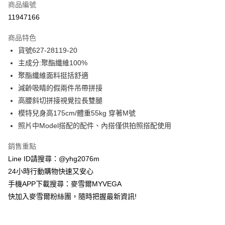
商品編號
信用卡分期付款
11947166
3 期 0 利率 每期
NT$540
21家銀行
商品特色
合作金庫商業銀行
第一商業銀行
超商取貨付款
貨號627-28119-20
華南商業銀行
彰化商業銀行
主成分:聚酯纖維100%
LINE Pay
上海商業儲蓄銀行
台北富邦商業銀行
國泰世華商業銀行
兆豐國際商業銀行
聚酯纖維面料挺括舒適
Apple Pay
臺灣中小企業銀行
台中商業銀行
減齡吸睛的假兩件吊帶拼接
匯豐（台灣）商業銀行
華泰商業銀行
高腰斜切拼接視覺拉長雙腿
街口支付
聯邦商業銀行
遠東國際商業銀行
模特兒身高175cm/體重55kg 穿著M號
元大商業銀行
永豐商業銀行
悠遊付
照片中Model搭配的配件、內搭僅供拍照搭配使用
玉山商業銀行
星展（台灣）商業銀行
台新國際商業銀行
中國信託商業銀行
ATM付款
銷售重點
台灣樂天信用卡公司
貨到付款
Line ID請搜尋：@yhg2076m
24小時行動購物快速又安心
運送方式
手機APP下載搜尋：麥雪爾MYVEGA
快加入麥雪爾粉絲團，隨時把握最新資訊!
全家取貨付款
每筆NT$100，滿NT$599(含以上)免運費