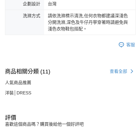
企劃設計
台灣
洗滌方式
請依洗滌標示清洗,任何衣物都建議深淺色
分開洗滌,深色及牛仔丹寧穿著時請避免與
淺色衣物鞋包搭配。
客服
商品相關分類 (11)
查看全部
人氣商品推薦
洋裝│DRESS
評價
喜歡這個商品嗎？購買後給他一個好評吧