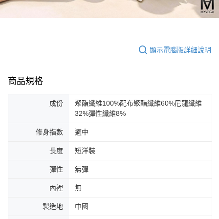
顯示電腦版詳細說明
商品規格
成份
聚酯纖維100%配布聚酯纖維60%尼龍纖維
32%彈性纖維8%
修身指數
適中
長度
短洋裝
彈性
無彈
內裡
無
製造地
中國