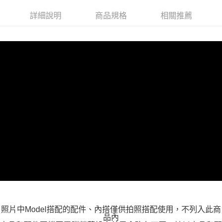
付款後全家取貨
詳細說明
商品規格
相關推薦
每筆NT$100，滿NT$599(含以上)免運費
萊爾富取貨付款
每筆NT$100，滿NT$988(含以上)免運費
付款後萊爾富取貨
每筆NT$100，滿NT$988(含以上)免運費
7-11取貨付款
每筆NT$100，滿NT$988(含以上)免運費
付款後7-11取貨
每筆NT$100，滿NT$988(含以上)免運費
大嘴鳥宅配通
每筆NT$100，滿NT$988(含以上)免運費
貨到付款
照片中Model搭配的配件、內搭僅供拍照搭配使用，不列入此商
每筆NT$120
品內