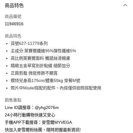
商品特色
信用卡一次付款
商品編號
信用卡分期付款
11946916
3 期 0 利率 每期
NT$465
21家銀行
商品特色
合作金庫商業銀行
第一商業銀行
超商取貨付款
貨號627-11779系列
華南商業銀行
彰化商業銀行
主成分:萊賽爾纖維95%彈性纖維5%
LINE Pay
上海商業儲蓄銀行
台北富邦商業銀行
國泰世華商業銀行
兆豐國際商業銀行
高比例萊賽爾面料 觸感絲滑親膚
Apple Pay
臺灣中小企業銀行
台中商業銀行
精緻五金草寫別針點綴 細節加分
匯豐（台灣）商業銀行
華泰商業銀行
正肩剪裁 微挺修飾不顯寬
街口支付
聯邦商業銀行
遠東國際商業銀行
模特兒身高175cm/體重55kg 穿著M號
元大商業銀行
永豐商業銀行
悠遊付
照片中Model搭配的配件、內搭僅供拍照搭配使用
玉山商業銀行
星展（台灣）商業銀行
台新國際商業銀行
中國信託商業銀行
ATM付款
銷售重點
台灣樂天信用卡公司
貨到付款
Line ID請搜尋：@yhg2076m
24小時行動購物快速又安心
運送方式
手機APP下載搜尋：麥雪爾MYVEGA
快加入麥雪爾粉絲團，隨時把握最新資訊!
全家取貨付款