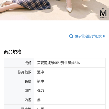
顯示電腦版詳細說明
商品規格
成份
萊賽爾纖維95%彈性纖維5%
修身指數
適中
長度
適中
彈性
彈力
內裡
無