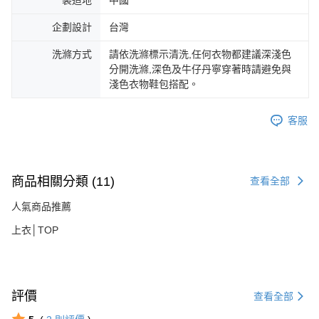
製造地
中國
企劃設計
台灣
洗滌方式
請依洗滌標示清洗,任何衣物都建議深淺色
分開洗滌,深色及牛仔丹寧穿著時請避免與
淺色衣物鞋包搭配。
客服
商品相關分類 (11)
查看全部
人氣商品推薦
上衣│TOP
評價
查看全部