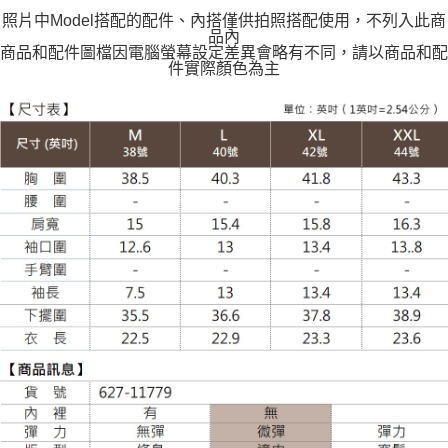
照片中Model搭配的配件、內搭僅供拍照搭配使用，不列入此商
每筆NT$120
品內
商品和配件圖檔因電腦螢幕設定差異會略有不同，請以商品和配
件實際顏色為主