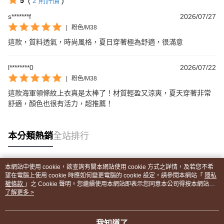
5
(
2
則評價
)
s*******f
2026/07/27
|
粉色/M38
這款，質料透氣，時尚風格，夏日穿著極為舒適，很滿意
l********0
2026/07/22
|
粉色/M38
這款海軍領條紋上衣真是太棒了！材質輕盈又涼爽，夏天穿著非常
舒適，顏色也很有活力，超推薦！
本分類熱銷
全站排行
本網站中使用 cookie，欲查詢有關本網站使用 cookie 方式之詳情，及若您不希
熱門標籤
望在電腦上使用 cookie 時應如何變更電腦的 cookie 設定，請參閱本網站「
隱私
權條款
」之 Cookie 聲明。您繼續使用本網站即表示您同意本公司得按本網站使
用條款之 Cookie 聲明使用 cookie。
了解更多 >
我知道了