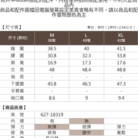
照片中Model搭配的配件、內搭僅供拍照搭配使用，不列入此商
每筆NT$120
品內
商品和配件圖檔因電腦螢幕設定差異會略有不同，請以商品和配
件實際顏色為主