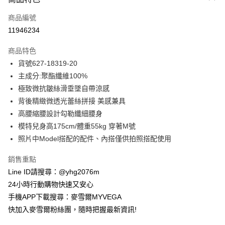
信用卡一次付款
商品編號
信用卡分期付款
11946234
3 期 0 利率 每期
NT$657
21家銀行
商品特色
合作金庫商業銀行
第一商業銀行
超商取貨付款
貨號627-18319-20
華南商業銀行
彰化商業銀行
主成分:聚酯纖維100%
LINE Pay
上海商業儲蓄銀行
台北富邦商業銀行
國泰世華商業銀行
兆豐國際商業銀行
極致微抗皺絲滑垂墜自帶涼感
Apple Pay
臺灣中小企業銀行
台中商業銀行
背後精緻微透光蕾絲拼接 美感兼具
匯豐（台灣）商業銀行
華泰商業銀行
高腰縮腰設計勾勒纖細腰身
街口支付
聯邦商業銀行
遠東國際商業銀行
模特兒身高175cm/體重55kg 穿著M號
元大商業銀行
永豐商業銀行
悠遊付
照片中Model搭配的配件、內搭僅供拍照搭配使用
玉山商業銀行
星展（台灣）商業銀行
台新國際商業銀行
中國信託商業銀行
ATM付款
銷售重點
台灣樂天信用卡公司
貨到付款
Line ID請搜尋：@yhg2076m
24小時行動購物快速又安心
運送方式
手機APP下載搜尋：麥雪爾MYVEGA
快加入麥雪爾粉絲團，隨時把握最新資訊!
全家取貨付款