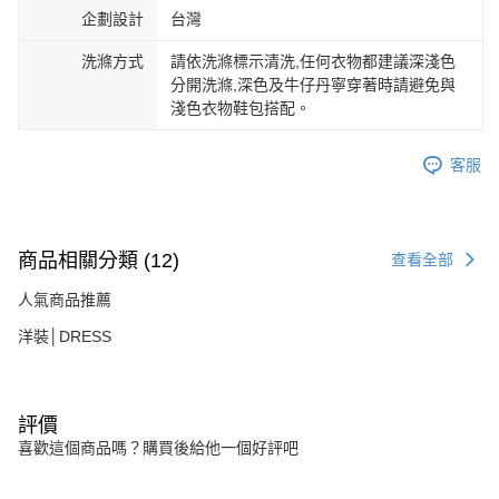
企劃設計
台灣
洗滌方式
請依洗滌標示清洗,任何衣物都建議深淺色
分開洗滌,深色及牛仔丹寧穿著時請避免與
淺色衣物鞋包搭配。
客服
商品相關分類 (12)
查看全部
人氣商品推薦
洋裝│DRESS
評價
喜歡這個商品嗎？購買後給他一個好評吧