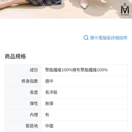
顯示電腦版詳細說明
商品規格
成份
聚酯纖維100%裡布聚酯纖維100%
修身指數
適中
長度
長洋裝
彈性
無彈
內裡
有
製造地
中國