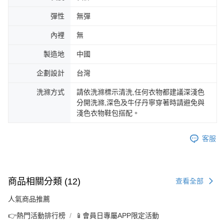
彈性
無彈
內裡
無
製造地
中國
企劃設計
台灣
洗滌方式
請依洗滌標示清洗,任何衣物都建議深淺色
分開洗滌,深色及牛仔丹寧穿著時請避免與
淺色衣物鞋包搭配。
客服
商品相關分類 (12)
查看全部
人氣商品推薦
👉熱門活動排行榜
📱會員日專屬APP限定活動