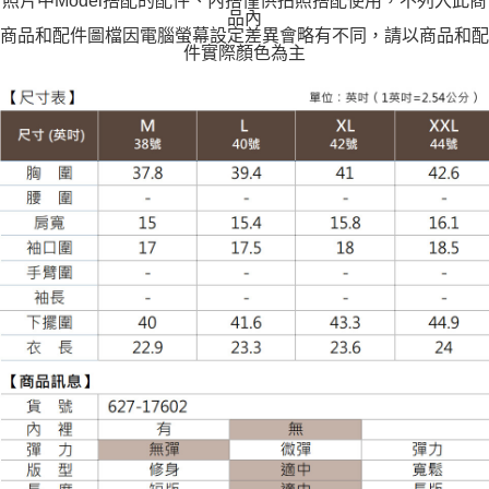
照片中Model搭配的配件、內搭僅供拍照搭配使用，不列入此商
每筆NT$120
品內
商品和配件圖檔因電腦螢幕設定差異會略有不同，請以商品和配
件實際顏色為主