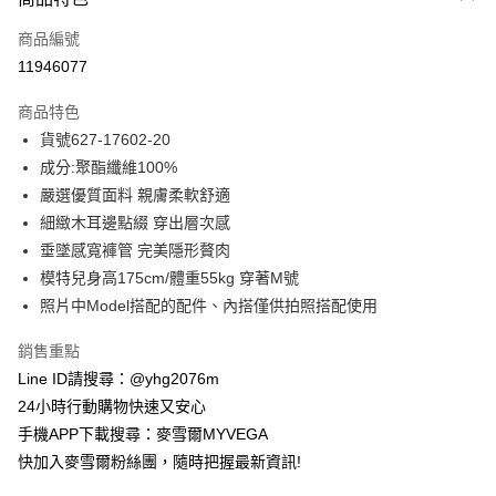
信用卡一次付款
商品編號
信用卡分期付款
11946077
3 期 0 利率 每期
NT$720
21家銀行
商品特色
合作金庫商業銀行
第一商業銀行
超商取貨付款
貨號627-17602-20
華南商業銀行
彰化商業銀行
成分:聚酯纖維100%
LINE Pay
上海商業儲蓄銀行
台北富邦商業銀行
國泰世華商業銀行
兆豐國際商業銀行
嚴選優質面料 親膚柔軟舒適
Apple Pay
臺灣中小企業銀行
台中商業銀行
細緻木耳邊點綴 穿出層次感
匯豐（台灣）商業銀行
華泰商業銀行
垂墜感寬褲管 完美隱形贅肉
街口支付
聯邦商業銀行
遠東國際商業銀行
模特兒身高175cm/體重55kg 穿著M號
元大商業銀行
永豐商業銀行
悠遊付
照片中Model搭配的配件、內搭僅供拍照搭配使用
玉山商業銀行
星展（台灣）商業銀行
台新國際商業銀行
中國信託商業銀行
ATM付款
銷售重點
台灣樂天信用卡公司
貨到付款
Line ID請搜尋：@yhg2076m
24小時行動購物快速又安心
運送方式
手機APP下載搜尋：麥雪爾MYVEGA
快加入麥雪爾粉絲團，隨時把握最新資訊!
全家取貨付款