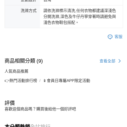
洗滌方式
請依洗滌標示清洗,任何衣物都建議深淺色
分開洗滌,深色及牛仔丹寧穿著時請避免與
淺色衣物鞋包搭配。
客服
商品相關分類 (9)
查看全部
人氣商品推薦
👉熱門活動排行榜
📱會員日專屬APP限定活動
評價
喜歡這個商品嗎？購買後給他一個好評吧