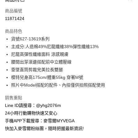
信用卡一次付款
商品編號
信用卡分期付款
11871424
3 期 0 利率 每期
NT$507
21家銀行
商品特色
合作金庫商業銀行
第一商業銀行
超商取貨付款
貨號627-13619系列
華南商業銀行
彰化商業銀行
主成分:人造棉49%尼龍纖維38%彈性纖維13%
LINE Pay
上海商業儲蓄銀行
台北富邦商業銀行
國泰世華商業銀行
兆豐國際商業銀行
尼龍高彈性纖維面料 涼感親膚
Apple Pay
臺灣中小企業銀行
台中商業銀行
腰間出芽滾邊搭配前中立體壓線
匯豐（台灣）商業銀行
華泰商業銀行
垂墜直筒剪裁完美拉長雙腿
街口支付
聯邦商業銀行
遠東國際商業銀行
模特兒身高175cm/體重55kg 穿著M號
元大商業銀行
永豐商業銀行
悠遊付
照片中Model搭配的配件、內搭僅供拍照搭配使用
玉山商業銀行
星展（台灣）商業銀行
台新國際商業銀行
中國信託商業銀行
ATM付款
銷售重點
台灣樂天信用卡公司
貨到付款
Line ID請搜尋：@yhg2076m
24小時行動購物快速又安心
運送方式
手機APP下載搜尋：麥雪爾MYVEGA
快加入麥雪爾粉絲團，隨時把握最新資訊!
全家取貨付款