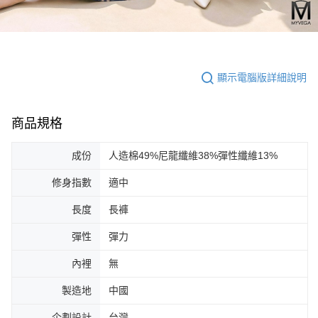
顯示電腦版詳細說明
商品規格
成份
人造棉49%尼龍纖維38%彈性纖維13%
修身指數
適中
長度
長褲
彈性
彈力
內裡
無
製造地
中國
企劃設計
台灣