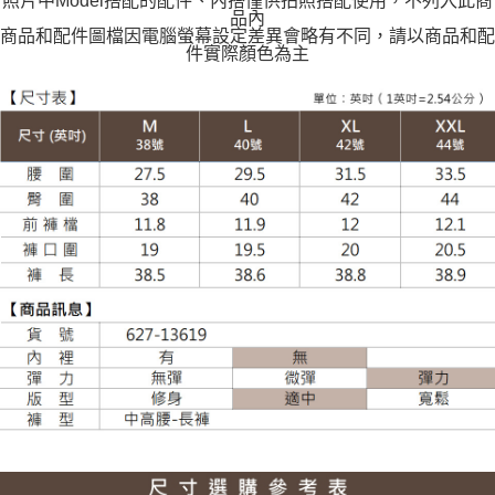
照片中Model搭配的配件、內搭僅供拍照搭配使用，不列入此商
每筆NT$120
品內
商品和配件圖檔因電腦螢幕設定差異會略有不同，請以商品和配
件實際顏色為主