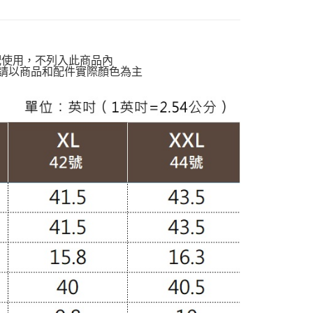
動排行榜
極致涼感 正夏的肌膚解熱$899up
爾富取貨
動排行榜
❄️通勤清爽升級穿搭$860op
00，滿NT$988(含以上)免運費
定】💰會員專屬
配使用，不列入此商品內
付款
請以商品和配件實際顏色為主
閒】
休閒洋裝
00，滿NT$988(含以上)免運費
穿搭】
OL職場洋裝
1取貨
00，滿NT$988(含以上)免運費
配通
00，滿NT$988(含以上)免運費
20