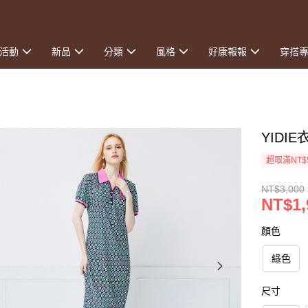
活動
新品
分類
風格
好康報報
穿搭
YIDI
超取滿NT$
NT$3,000
NT$1,
顏色
綠色
尺寸