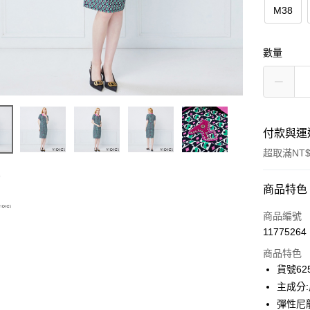
M38
數量
付款與運
超取滿NT$
付款方式
商品特色
信用卡一
商品編號
11775264
信用卡分
商品特色
3 期 
貨號625
合作金
主成分
超商取貨
華南商
彈性尼