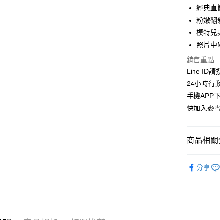
LINE Pay
上海商
經典直
國泰世
粉嫩翻
Apple Pay
臺灣中
模特兒身
匯豐（
街口支付
聯邦商
照片中
元大商
悠遊付
銷售重點
玉山商
Line ID
台新國
ATM付款
24小時行
台灣樂
貨到付款
手機APP
快加入麥雪
運送方式
商品相關分
全家取貨
每筆NT$1
洋裝│DRE
分享
付款後全
🦋麥雪爾獨
每筆NT$1
👉熱門活
萊爾富取
👉熱門活
每筆NT$1