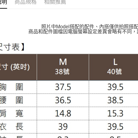
說明
商品規格
相關推薦
👉熱門活
付款後萊
👉熱門活
每筆NT$1
【VIP限
照片中Model搭配的配件、內搭僅供拍照搭
7-11取貨
商品和配件圖檔因電腦螢幕設定差異會略有不同，
【百變休
每筆NT$1
【上班族
付款後7-1
每筆NT$1
大嘴鳥宅
每筆NT$1
貨到付款
每筆NT$1