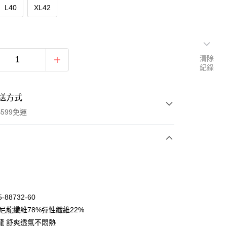
L40
XL42
清除
紀錄
送方式
599免運
次付款
期付款
0 利率 每期
NT$650
21家銀行
-88732-60
庫商業銀行
第一商業銀行
:尼龍纖維78%彈性纖維22%
付款
業銀行
彰化商業銀行
龍 舒爽透氣不悶熱