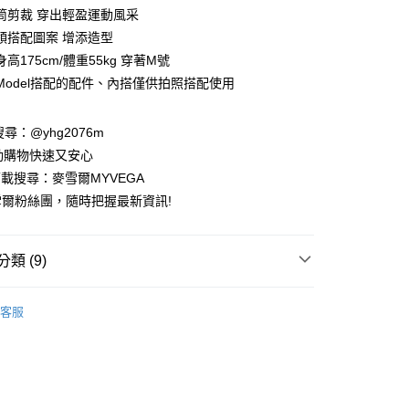
業儲蓄銀行
台北富邦商業銀行
筒剪裁 穿出輕盈運動風采
華商業銀行
兆豐國際商業銀行
領搭配圖案 增添造型
小企業銀行
台中商業銀行
高175cm/體重55kg 穿著M號
台灣）商業銀行
華泰商業銀行
業銀行
遠東國際商業銀行
Model搭配的配件、內搭僅供拍照搭配使用
業銀行
永豐商業銀行
業銀行
星展（台灣）商業銀行
請搜尋：@yhg2076m
際商業銀行
中國信託商業銀行
動購物快速又安心
天信用卡公司
下載搜尋：麥雪爾MYVEGA
爾粉絲團，隨時把握最新資訊!
類 (9)
付款
00，滿NT$599(含以上)免運費
SS
客服
家取貨
家代理YIDIE衣蝶
00，滿NT$599(含以上)免運費
動排行榜
📱會員日專屬APP限定活動
貨付款
動排行榜
🌊打包海島假期 顯瘦亮眼洋裝特輯65折up
00，滿NT$988(含以上)免運費