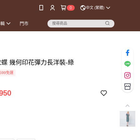
0
中文 (繁體)
專輯
門市
E衣蝶 幾何印花彈力長洋裝-綠
599免運
950