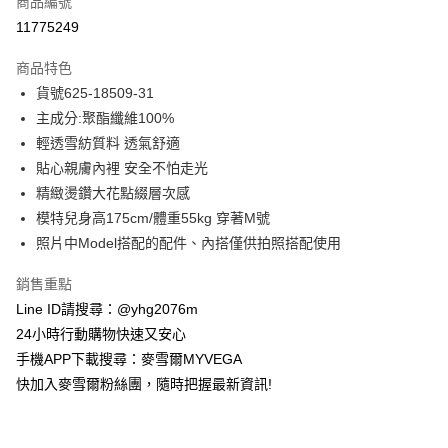
商品編號
信用卡分期付款
11775249
3 期 0 利率 每期
NT$455
21家銀行
商品特色
合作金庫商業銀行
第一商業銀行
超商取貨付款
貨號625-18509-31
華南商業銀行
彰化商業銀行
主成分:聚酯纖維100%
LINE Pay
上海商業儲蓄銀行
台北富邦商業銀行
國泰世華商業銀行
兆豐國際商業銀行
輕透雪紡質料 透氣舒適
Apple Pay
臺灣中小企業銀行
台中商業銀行
貼心親膚內裡 安全不怕走光
匯豐（台灣）商業銀行
華泰商業銀行
精緻燙鑽大花點綴層次感
街口支付
聯邦商業銀行
遠東國際商業銀行
模特兒身高175cm/體重55kg 穿著M號
元大商業銀行
永豐商業銀行
悠遊付
照片中Model搭配的配件、內搭僅供拍照搭配使用
玉山商業銀行
星展（台灣）商業銀行
台新國際商業銀行
中國信託商業銀行
ATM付款
銷售重點
台灣樂天信用卡公司
貨到付款
Line ID請搜尋：@yhg2076m
24小時行動購物快速又安心
運送方式
手機APP下載搜尋：麥雪爾MYVEGA
快加入麥雪爾粉絲團，隨時把握最新資訊!
全家取貨付款
每筆NT$100，滿NT$599(含以上)免運費