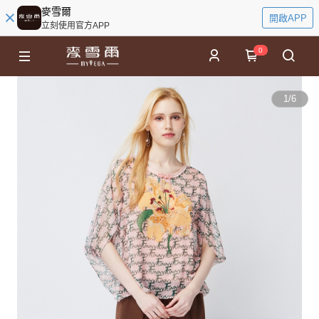
麥雪爾
開啟APP
立刻使用官方APP
0
1
/
6