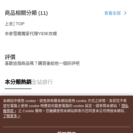
商品相關分類 (11)
查看全部
上衣│TOP
🦋麥雪爾獨家代理YIDIE衣蝶
評價
喜歡這個商品嗎？購買後給他一個好評吧
本分類熱銷
全站排行
本網站中使用 cookie，欲查詢有關本網站使用 cookie 方式之詳情，及若您不希
熱門標籤
望在電腦上使用 cookie 時應如何變更電腦的 cookie 設定，請參閱本網站「
隱私
權條款
」之 Cookie 聲明。您繼續使用本網站即表示您同意本公司得按本網站使
用條款之 Cookie 聲明使用 cookie。
了解更多 >