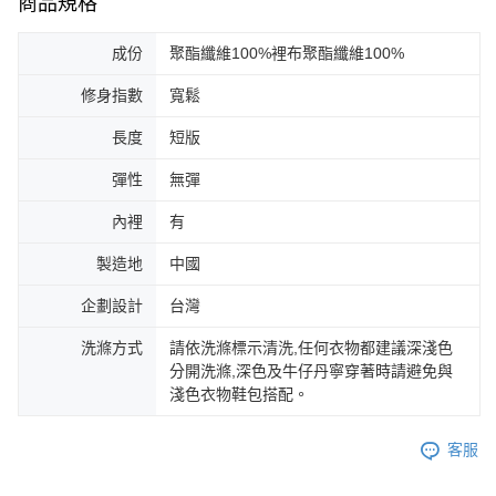
商品規格
成份
聚酯纖維100%裡布聚酯纖維100%
修身指數
寬鬆
長度
短版
彈性
無彈
內裡
有
製造地
中國
企劃設計
台灣
洗滌方式
請依洗滌標示清洗,任何衣物都建議深淺色
分開洗滌,深色及牛仔丹寧穿著時請避免與
淺色衣物鞋包搭配。
客服