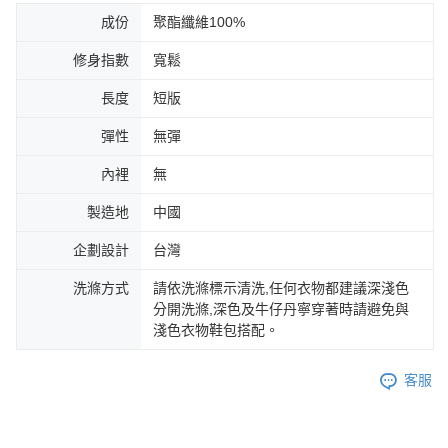
成份
聚酯纖維100%
修身指數
寬鬆
長度
短版
彈性
無彈
內裡
無
製造地
中國
企劃設計
台灣
洗滌方式
請依洗滌標示清洗,任何衣物都建議深淺色
分開洗滌,深色及牛仔丹寧穿著時請避免與
淺色衣物鞋包搭配。
客服