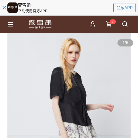
麥雪爾
開啟APP
立刻使用官方APP
0
1
/
6