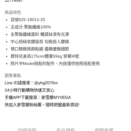
11774997
3 期 0 利率 每期
NT$411
21家銀行
商品特色
合作金庫商業銀行
第一商業銀行
超商取貨付款
貨號625-18013-20
華南商業銀行
彰化商業銀行
主成分:聚酯纖維100%
LINE Pay
上海商業儲蓄銀行
台北富邦商業銀行
國泰世華商業銀行
兆豐國際商業銀行
全聚酯纖維面料 觸感絲滑有光澤
Apple Pay
臺灣中小企業銀行
台中商業銀行
中心扭結收腰版型 勾勒迷人腰線
匯豐（台灣）商業銀行
華泰商業銀行
領口精緻珠飾點綴 盡顯優雅細節
街口支付
聯邦商業銀行
遠東國際商業銀行
模特兒身高175cm/體重55kg 穿著M號
元大商業銀行
永豐商業銀行
悠遊付
照片中Model搭配的配件、內搭僅供拍照搭配使用
玉山商業銀行
星展（台灣）商業銀行
台新國際商業銀行
中國信託商業銀行
ATM付款
銷售重點
台灣樂天信用卡公司
貨到付款
Line ID請搜尋：@yhg2076m
24小時行動購物快速又安心
運送方式
手機APP下載搜尋：麥雪爾MYVEGA
快加入麥雪爾粉絲團，隨時把握最新資訊!
全家取貨付款
每筆NT$100，滿NT$599(含以上)免運費
付款後全家取貨
詳細說明
商品規格
相關推薦