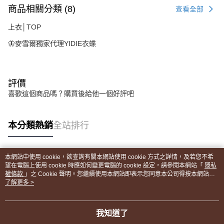
商品相關分類 (8)
查看全部
上衣│TOP
🦋麥雪爾獨家代理YIDIE衣蝶
評價
喜歡這個商品嗎？購買後給他一個好評吧
本分類熱銷
全站排行
本網站中使用 cookie，欲查詢有關本網站使用 cookie 方式之詳情，及若您不希
熱門標籤
望在電腦上使用 cookie 時應如何變更電腦的 cookie 設定，請參閱本網站「
隱私
權條款
」之 Cookie 聲明。您繼續使用本網站即表示您同意本公司得按本網站使
用條款之 Cookie 聲明使用 cookie。
了解更多 >
我知道了