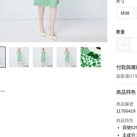
尺寸
M38
數量
付款與運
超取滿NT$
付款方式
商品特色
信用卡一
商品編號
11755419
信用卡分
商品特色
3 期 
貨號625
合作金
主成分:
超商取貨