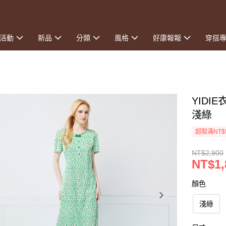
活動
新品
分類
風格
好康報報
穿搭
YIDI
淺綠
超取滿NT$
NT$2,900
NT$1,
顏色
淺綠