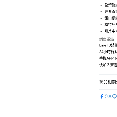
華南商
全聚酯
LINE Pay
上海商
經典直
國泰世
領口精
Apple Pay
臺灣中
模特兒身
匯豐（
街口支付
聯邦商
照片中
元大商
悠遊付
銷售重點
玉山商
Line ID
台新國
ATM付款
24小時行
台灣樂
貨到付款
手機APP
快加入麥雪
運送方式
商品相關分
全家取貨
每筆NT$1
洋裝│DRE
分享
付款後全
🦋麥雪爾獨
每筆NT$1
👉熱門活