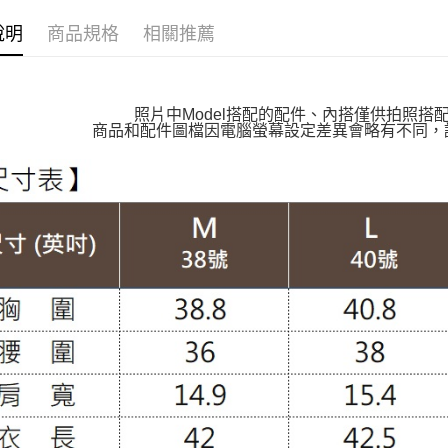
萊爾富取
👉熱門活
每筆NT$1
說明
商品規格
相關推薦
👉熱門活
付款後萊
👉熱門活
每筆NT$1
【VIP限
照片中Model搭配的配件、內搭僅供拍照搭
7-11取貨
商品和配件圖檔因電腦螢幕設定差異會略有不同，
【上班族
每筆NT$1
付款後7-1
每筆NT$1
大嘴鳥宅
每筆NT$1
貨到付款
每筆NT$1