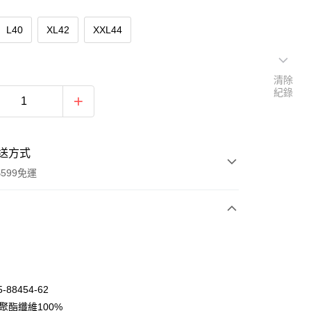
L40
XL42
XXL44
清除
紀錄
送方式
599免運
次付款
期付款
0 利率 每期
NT$628
21家銀行
-88454-62
庫商業銀行
第一商業銀行
聚酯纖維100%
付款