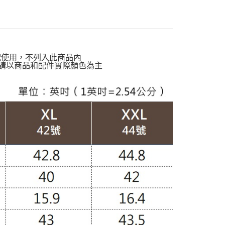
貨付款
動排行榜
🌊打包海島假期 顯瘦亮眼洋裝特輯65折up
00，滿NT$988(含以上)免運費
動排行榜
極致涼感 正夏的肌膚解熱$899up
爾富取貨
動排行榜
體感沁涼告別黏膩悶熱$927up
00，滿NT$988(含以上)免運費
定】💰會員專屬
配使用，不列入此商品內
付款
請以商品和配件實際顏色為主
穿搭】
OL職場洋裝
00，滿NT$988(含以上)免運費
1取貨
00，滿NT$988(含以上)免運費
配通
00，滿NT$988(含以上)免運費
20