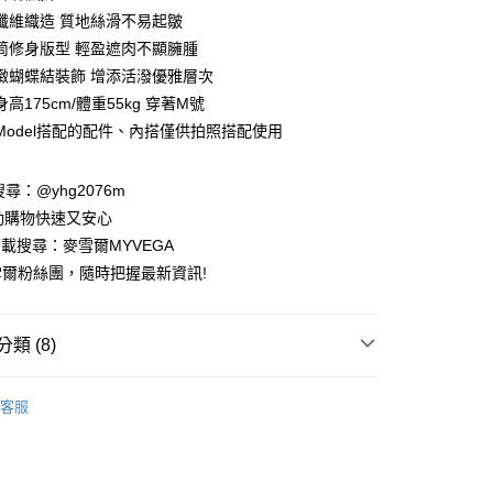
業銀行
彰化商業銀行
纖維織造 質地絲滑不易起皺
業儲蓄銀行
台北富邦商業銀行
筒修身版型 輕盈遮肉不顯臃腫
華商業銀行
兆豐國際商業銀行
緻蝴蝶結裝飾 增添活潑優雅層次
小企業銀行
台中商業銀行
高175cm/體重55kg 穿著M號
台灣）商業銀行
華泰商業銀行
業銀行
遠東國際商業銀行
Model搭配的配件、內搭僅供拍照搭配使用
業銀行
永豐商業銀行
業銀行
星展（台灣）商業銀行
請搜尋：@yhg2076m
際商業銀行
中國信託商業銀行
動購物快速又安心
天信用卡公司
下載搜尋：麥雪爾MYVEGA
爾粉絲團，隨時把握最新資訊!
類 (8)
付款
00，滿NT$599(含以上)免運費
SS
客服
家取貨
家代理YIDIE衣蝶
00，滿NT$599(含以上)免運費
動排行榜
📱會員日專屬APP限定活動