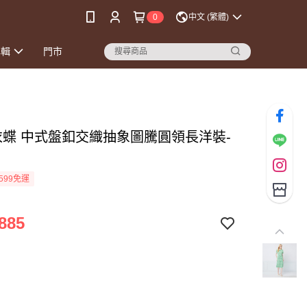
0
中文 (繁體)
專輯
門市
E衣蝶 中式盤釦交織抽象圖騰圓領長洋裝-
599免運
885