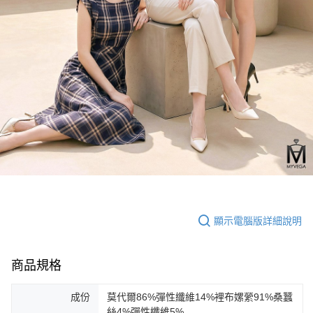
顯示電腦版詳細說明
商品規格
成份
莫代爾86%彈性纖維14%裡布嫘縈91%桑蠶
絲4%彈性纖維5%