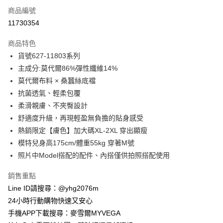
商品編號
信用卡分期付款
11730354
3 期 0 利率 每期
NT$163
21家銀行
商品特色
合作金庫商業銀行
第一商業銀行
超商取貨付款
貨號627-11803系列
華南商業銀行
彰化商業銀行
主成分:莫代爾86%彈性纖維14%
LINE Pay
上海商業儲蓄銀行
台北富邦商業銀行
國泰世華商業銀行
兆豐國際商業銀行
莫代爾布料 × 桑蠶絲底襠
Apple Pay
臺灣中小企業銀行
台中商業銀行
抗菌透氣、輕柔包覆
匯豐（台灣）商業銀行
華泰商業銀行
柔滑親膚、不夾臀設計
街口支付
聯邦商業銀行
遠東國際商業銀行
舒適度升級，再現輕盈無負擔的貼身感受
元大商業銀行
永豐商業銀行
悠遊付
熱銷限定【膚色】加大碼XL-2XL 穿出顯瘦
玉山商業銀行
星展（台灣）商業銀行
模特兒身高175cm/體重55kg 穿著M號
台新國際商業銀行
中國信託商業銀行
ATM付款
台灣樂天信用卡公司
照片中Model搭配的配件、內搭僅供拍照搭配使用
貨到付款
銷售重點
運送方式
Line ID請搜尋：@yhg2076m
24小時行動購物快速又安心
全家取貨付款
手機APP下載搜尋：麥雪爾MYVEGA
每筆NT$100，滿NT$599(含以上)免運費