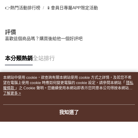
👉熱門活動排行榜
📱會員日專屬APP限定活動
評價
喜歡這個商品嗎？購買後給他一個好評吧
本分類熱銷
全站排行
本網站中使用 cookie，欲查詢有關本網站使用 cookie 方式之詳情，及若您不希
熱門標籤
望在電腦上使用 cookie 時應如何變更電腦的 cookie 設定，請參閱本網站「
隱私
權條款
」之 Cookie 聲明。您繼續使用本網站即表示您同意本公司得按本網站使
用條款之 Cookie 聲明使用 cookie。
了解更多 >
我知道了