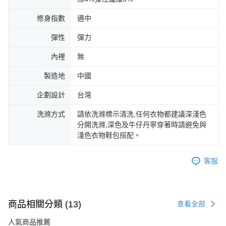
修身指數
適中
彈性
彈力
內裡
無
製造地
中國
企劃設計
台灣
洗滌方式
請依洗滌標示清洗,任何衣物都建議深淺色
分開洗滌,深色及牛仔丹寧穿著時請避免與
淺色衣物鞋包搭配。
客服
商品相關分類 (13)
查看全部
人氣商品推薦