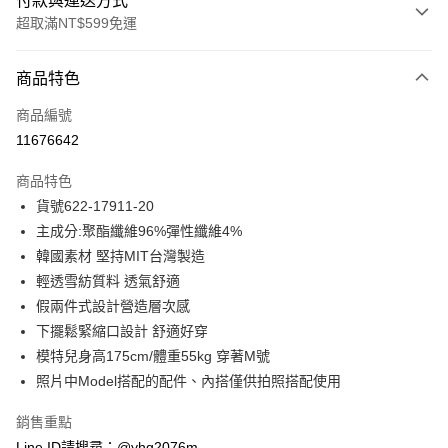
付款與運送方式
超取滿NT$599免運
付款方式
商品特色
信用卡一次付款
商品編號
信用卡分期付款
11676642
3 期 0 利率 每期
NT$928
21家銀行
商品特色
合作金庫商業銀行
第一商業銀行
超商取貨付款
貨號622-17911-20
華南商業銀行
彰化商業銀行
主成分:聚酯纖維96%彈性纖維4%
LINE Pay
上海商業儲蓄銀行
台北富邦商業銀行
國泰世華商業銀行
兆豐國際商業銀行
韓國素材 堅持MIT台灣製造
Apple Pay
臺灣中小企業銀行
台中商業銀行
輕透雪紡質料 透氣舒適
匯豐（台灣）商業銀行
華泰商業銀行
假兩件式設計營造層次感
街口支付
聯邦商業銀行
遠東國際商業銀行
下擺鬆緊縮口設計 舒適好穿
元大商業銀行
永豐商業銀行
悠遊付
模特兒身高175cm/體重55kg 穿著M號
玉山商業銀行
星展（台灣）商業銀行
照片中Model搭配的配件、內搭僅供拍照搭配使用
台新國際商業銀行
中國信託商業銀行
ATM付款
台灣樂天信用卡公司
貨到付款
銷售重點
Line ID請搜尋：@yhg2076m