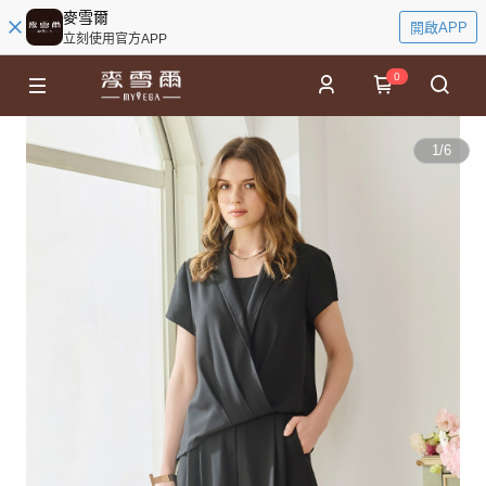
麥雪爾
開啟APP
立刻使用官方APP
0
1
/
6