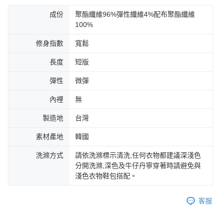
成份
聚酯纖維96%彈性纖維4%配布聚酯纖維
100%
修身指數
寬鬆
長度
短版
彈性
微彈
內裡
無
製造地
台灣
素材產地
韓國
洗滌方式
請依洗滌標示清洗,任何衣物都建議深淺色
分開洗滌,深色及牛仔丹寧穿著時請避免與
淺色衣物鞋包搭配。
客服