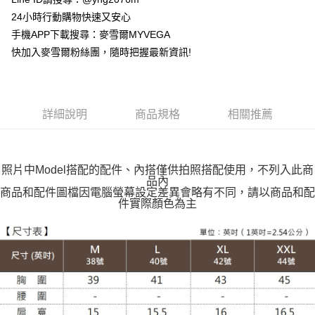
運送方式
24小時行動購物快速又安心
手機APP下載搜尋：麥雪爾MYVEGA
全家取貨付款
快加入麥雪爾粉絲團，隨時把握最新資訊!
每筆NT$100，滿NT$599(含以上)免運費
付款後全家取貨
每筆NT$100，滿NT$599(含以上)免運費
詳細說明
商品規格
相關推薦
萊爾富取貨付款
每筆NT$100，滿NT$988(含以上)免運費
照片中Model搭配的配件、內搭僅供拍照搭配使用，不列入此商
付款後萊爾富取貨
品內
每筆NT$100，滿NT$988(含以上)免運費
商品和配件圖檔因電腦螢幕設定差異會略有不同，請以商品和配
件實際顏色為主
7-11取貨付款
每筆NT$100，滿NT$988(含以上)免運費
付款後7-11取貨
每筆NT$100，滿NT$988(含以上)免運費
大嘴鳥宅配通