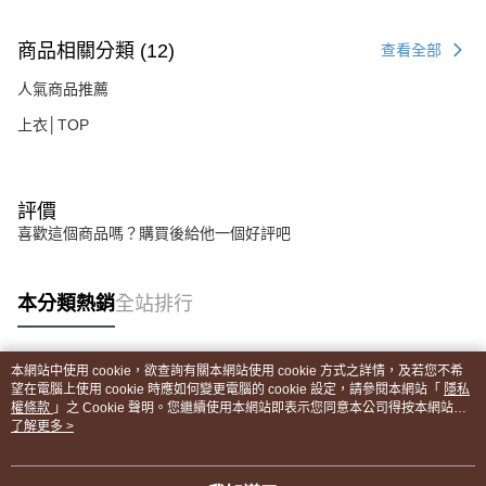
商品相關分類 (12)
查看全部
人氣商品推薦
上衣│TOP
評價
喜歡這個商品嗎？購買後給他一個好評吧
本分類熱銷
全站排行
本網站中使用 cookie，欲查詢有關本網站使用 cookie 方式之詳情，及若您不希
熱門標籤
望在電腦上使用 cookie 時應如何變更電腦的 cookie 設定，請參閱本網站「
隱私
權條款
」之 Cookie 聲明。您繼續使用本網站即表示您同意本公司得按本網站使
用條款之 Cookie 聲明使用 cookie。
了解更多 >