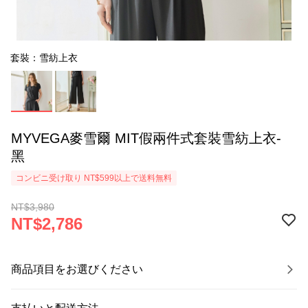
套裝：雪紡上衣
MYVEGA麥雪爾 MIT假兩件式套裝雪紡上衣-
黑
コンビニ受け取り NT$599以上で送料無料
NT$3,980
NT$2,786
商品項目をお選びください