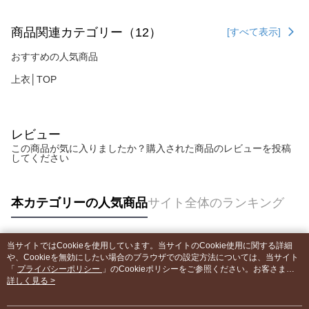
商品関連カテゴリー（12）
[すべて表示]
おすすめの人気商品
上衣│TOP
レビュー
この商品が気に入りましたか？購入された商品のレビューを投稿
してください
本カテゴリーの人気商品
サイト全体のランキング
当サイトではCookieを使用しています。当サイトのCookie使用に関する詳細
人気タグ
や、Cookieを無効にしたい場合のブラウザでの設定方法については、当サイト
「
プライバシーポリシー
」のCookieポリシーをご参照ください。お客さま
が、当サイトを引き続き使用される場合、当社がサイト利用規約のCookieポリ
詳しく見る >
シーに基づいてCookieを使用することに同意したものとみなします。