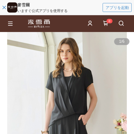
麥雪爾
アプリを起動
いますぐ公式アプリを使用する
0
1
/
6