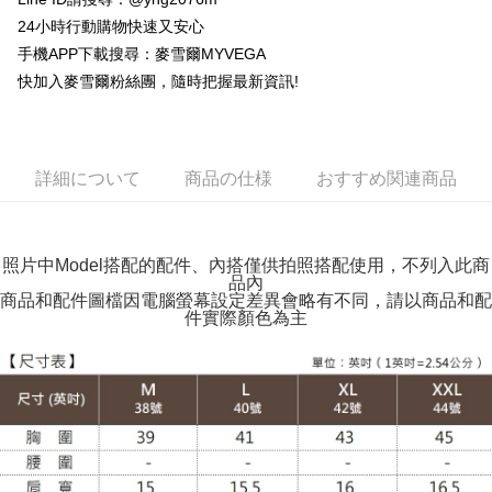
配送方法
24小時行動購物快速又安心
全家取貨付款
手機APP下載搜尋：麥雪爾MYVEGA
快加入麥雪爾粉絲團，隨時把握最新資訊!
配送毎にNT$100、NT$599以上で送料無料
付款後全家取貨
配送毎にNT$100、NT$599以上で送料無料
詳細について
商品の仕様
おすすめ関連商品
萊爾富取貨付款
配送毎にNT$100、NT$988以上で送料無料
照片中Model搭配的配件、內搭僅供拍照搭配使用，不列入此商
付款後萊爾富取貨
品內
配送毎にNT$100、NT$988以上で送料無料
商品和配件圖檔因電腦螢幕設定差異會略有不同，請以商品和配
件實際顏色為主
7-11取貨付款
配送毎にNT$100、NT$988以上で送料無料
付款後7-11取貨
配送毎にNT$100、NT$988以上で送料無料
大嘴鳥宅配通