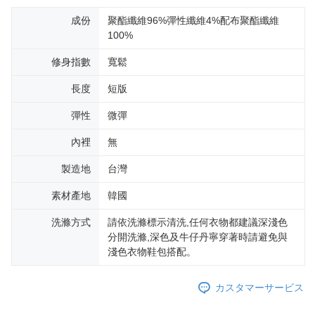
成份
聚酯纖維96%彈性纖維4%配布聚酯纖維
100%
修身指數
寬鬆
長度
短版
彈性
微彈
內裡
無
製造地
台灣
素材產地
韓國
洗滌方式
請依洗滌標示清洗,任何衣物都建議深淺色
分開洗滌,深色及牛仔丹寧穿著時請避免與
淺色衣物鞋包搭配。
カスタマーサービス