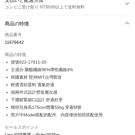
支払いと配送方法
コンビニ受け取り NT$599以上で送料無料
お支払い方法
商品の特徴
クレジットカード1回払い
商品番号
クレジットカード分割払い
11676642
3回払い、金利0、毎回
NT$928
21行の銀行
商品の特徴
合作金庫商業銀行
第一商業銀行
コンビニ店頭代金引換
貨號622-17911-20
華南商業銀行
彰化商業銀行
主成分:聚酯纖維96%彈性纖維4%
LINE Pay
上海商業儲蓄銀行
台北富邦商業銀行
国泰世華商業銀行
兆豐國際商業銀行
韓國素材 堅持MIT台灣製造
Apple Pay
台湾中小企業銀行
台中商業銀行
輕透雪紡質料 透氣舒適
HSBC(台湾)商業銀行
華泰商業銀行
JKOPAY
假兩件式設計營造層次感
聯邦商業銀行
遠東国際商業銀行
下擺鬆緊縮口設計 舒適好穿
元大商業銀行
永豐商業銀行
Easy Wallet
模特兒身高175cm/體重55kg 穿著M號
玉山商業銀行
星展(台湾)商業銀行
台新國際商業銀行
中国信託商業銀行
ATM払い
照片中Model搭配的配件、內搭僅供拍照搭配使用
台湾楽天クレジットカード会社
代金引換
セールスポイント
Line ID請搜尋：@yhg2076m