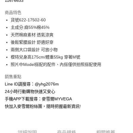
11676633
3 期 0 利率 每期
NT$765
21家銀行
商品特色
合作金庫商業銀行
第一商業銀行
超商取貨付款
貨號622-17502-60
華南商業銀行
彰化商業銀行
主成分:麻55%棉45%
LINE Pay
上海商業儲蓄銀行
台北富邦商業銀行
國泰世華商業銀行
兆豐國際商業銀行
天然棉麻素材 透氣涼爽
Apple Pay
臺灣中小企業銀行
台中商業銀行
後鬆緊腰設計 舒適好穿
匯豐（台灣）商業銀行
華泰商業銀行
兩側大口袋設計 可放小物
街口支付
聯邦商業銀行
遠東國際商業銀行
模特兒身高175cm/體重55kg 穿著M號
元大商業銀行
永豐商業銀行
悠遊付
照片中Model搭配的配件、內搭僅供拍照搭配使用
玉山商業銀行
星展（台灣）商業銀行
台新國際商業銀行
中國信託商業銀行
ATM付款
銷售重點
台灣樂天信用卡公司
貨到付款
Line ID請搜尋：@yhg2076m
24小時行動購物快速又安心
運送方式
手機APP下載搜尋：麥雪爾MYVEGA
快加入麥雪爾粉絲團，隨時把握最新資訊!
全家取貨付款
每筆NT$100，滿NT$599(含以上)免運費
付款後全家取貨
詳細說明
商品規格
相關推薦