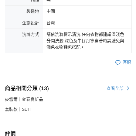
製造地
中國
企劃設計
台灣
洗滌方式
請依洗滌標示清洗,任何衣物都建議深淺色
分開洗滌,深色及牛仔丹寧穿著時請避免與
淺色衣物鞋包搭配。
客服
商品相關分類 (13)
查看全部
麥雪爾｜🌸春夏新品
套裝款｜SUIT
評價