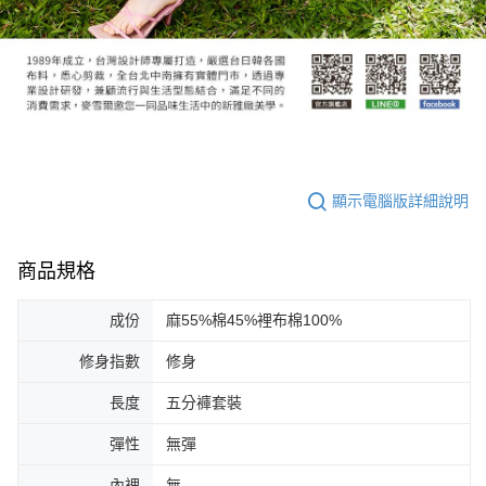
顯示電腦版詳細說明
商品規格
成份
麻55%棉45%裡布棉100%
修身指數
修身
長度
五分褲套裝
彈性
無彈
內裡
無