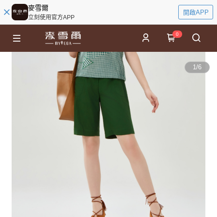
麥雪爾
開啟APP
立刻使用官方APP
0
1
/
6