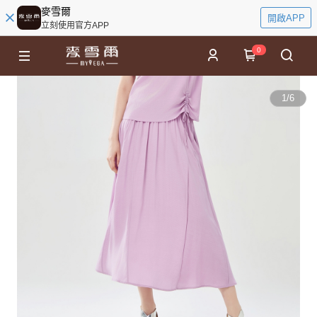
麥雪爾
開啟APP
立刻使用官方APP
0
1
/
6