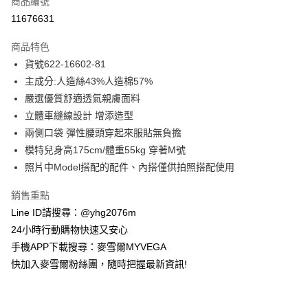
商品編號
信用卡分期付款
11676631
3 期 0 利率 每期
NT$1,022
21家銀行
商品特色
合作金庫商業銀行
第一商業銀行
超商取貨付款
貨號622-16602-81
華南商業銀行
彰化商業銀行
主成分:人造絲43%人造棉57%
LINE Pay
上海商業儲蓄銀行
台北富邦商業銀行
國泰世華商業銀行
兆豐國際商業銀行
嚴選優質舒適透氣親膚面料
Apple Pay
臺灣中小企業銀行
台中商業銀行
立體車縫線設計 增添造型
匯豐（台灣）商業銀行
華泰商業銀行
兩側口袋 彈性腰頭穿起來服貼無負擔
街口支付
聯邦商業銀行
遠東國際商業銀行
模特兒身高175cm/體重55kg 穿著M號
元大商業銀行
永豐商業銀行
悠遊付
照片中Model搭配的配件、內搭僅供拍照搭配使用
玉山商業銀行
星展（台灣）商業銀行
台新國際商業銀行
中國信託商業銀行
ATM付款
銷售重點
台灣樂天信用卡公司
貨到付款
Line ID請搜尋：@yhg2076m
24小時行動購物快速又安心
運送方式
手機APP下載搜尋：麥雪爾MYVEGA
快加入麥雪爾粉絲團，隨時把握最新資訊!
全家取貨付款
每筆NT$100，滿NT$599(含以上)免運費