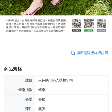
顯示電腦版詳細說明
商品規格
成份
人造絲43%人造棉57%
修身指數
修身
長度
長裙
彈性
無彈