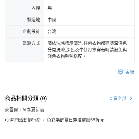
內裡
無
製造地
中國
企劃設計
台灣
洗滌方式
請依洗滌標示清洗,任何衣物都建議深淺色
分開洗滌,深色及牛仔丹寧穿著時請避免與
淺色衣物鞋包搭配。
客服
商品相關分類 (9)
查看全部
麥雪爾｜🌸春夏新品
👉熱門活動排行榜
色彩喚醒夏日穿搭靈感68折up