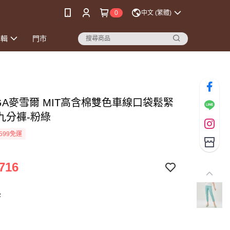
0
中文 (繁體)
專輯
門市
EGA麥雪爾 MIT高含棉雙色車線口袋鬆緊
九分褲-粉綠
599免運
716
綠