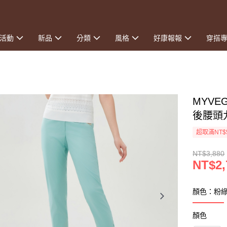
活動
新品
分類
風格
好康報報
穿搭
MYV
後腰頭
超取滿NT$
NT$3,880
NT$2,
顏色：粉
顏色