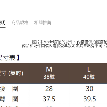
每筆NT$1
👉熱門活
萊爾富取
👉熱門活
每筆NT$1
說明
商品規格
相關推薦
👉熱門活
付款後萊
【VIP限
每筆NT$1
【親膚棉
照片中Model搭配的配件、內搭僅供拍照搭
7-11取貨
商品和配件圖檔因電腦螢幕設定差異會略有不同，
【MIT台
每筆NT$1
【上班族
付款後7-1
【布料指
每筆NT$1
褲裝│PAN
大嘴鳥宅
褲裝│PAN
每筆NT$1
貨到付款
每筆NT$1