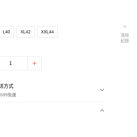
L40
XL42
XXL44
清除
紀錄
送方式
599免運
次付款
期付款