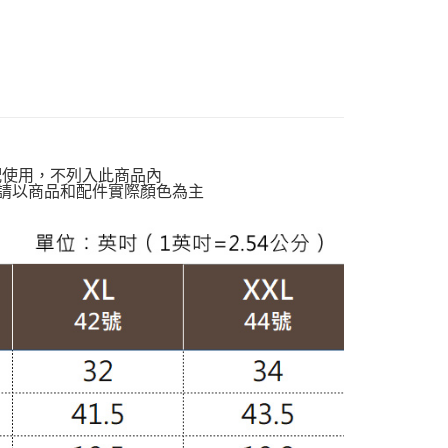
00，滿NT$599(含以上)免運費
動排行榜
極致涼感 正夏的肌膚解熱$899up
貨付款
動排行榜
❄️通勤清爽升級穿搭$860op
00，滿NT$988(含以上)免運費
動排行榜
體感沁涼告別黏膩悶熱$927up
爾富取貨
定】💰會員專屬
00，滿NT$988(含以上)免運費
質專區】
棉質褲款
配使用，不列入此商品內
付款
請以商品和配件實際顏色為主
灣製造】
台灣製褲款
00，滿NT$988(含以上)免運費
穿搭】
OL職場褲款
1取貨
南】
棉｜Cotton
00，滿NT$988(含以上)免運費
TS
九分褲
配通
TS
顯瘦修身褲
00，滿NT$988(含以上)免運費
20