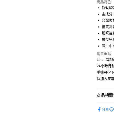
商品特色
3 期 
貨號622
合作金
主成分:
超商取貨
華南商
台灣素
LINE Pay
上海商
優質高
國泰世
鬆緊後
Apple Pay
臺灣中
模特兒身
匯豐（
街口支付
聯邦商
照片中
元大商
悠遊付
銷售重點
玉山商
Line ID
台新國
ATM付款
24小時行
台灣樂
貨到付款
手機APP
快加入麥雪
運送方式
商品相關分
全家取貨
每筆NT$1
麥雪爾｜
分享
付款後全
👉熱門活