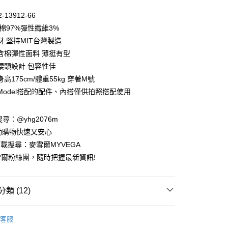
0 利率 每期
NT$905
21家銀行
-13912-66
庫商業銀行
第一商業銀行
棉97%彈性纖維3%
付款
業銀行
彰化商業銀行
材 堅持MIT台灣製造
業儲蓄銀行
台北富邦商業銀行
含棉彈性面料 薄挺有型
華商業銀行
兆豐國際商業銀行
腰頭設計 包容性佳
小企業銀行
台中商業銀行
高175cm/體重55kg 穿著M號
台灣）商業銀行
華泰商業銀行
業銀行
遠東國際商業銀行
Model搭配的配件、內搭僅供拍照搭配使用
業銀行
永豐商業銀行
業銀行
星展（台灣）商業銀行
請搜尋：@yhg2076m
際商業銀行
中國信託商業銀行
動購物快速又安心
天信用卡公司
下載搜尋：麥雪爾MYVEGA
爾粉絲團，隨時把握最新資訊!
類 (12)
付款
00，滿NT$599(含以上)免運費
春夏新品
客服
家取貨
動排行榜
🌊打包海島假期 顯瘦亮眼洋裝特輯65折up