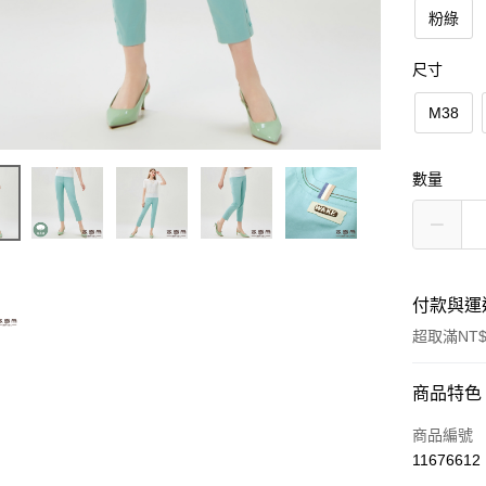
粉綠
尺寸
M38
數量
付款與運
超取滿NT$
付款方式
商品特色
信用卡一
商品編號
11676612
信用卡分