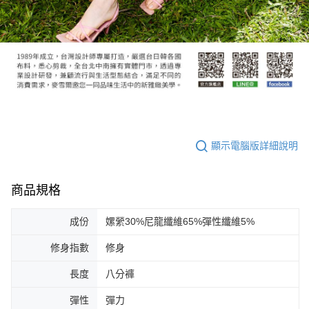
顯示電腦版詳細說明
商品規格
成份
嫘縈30%尼龍纖維65%彈性纖維5%
修身指數
修身
長度
八分褲
彈性
彈力