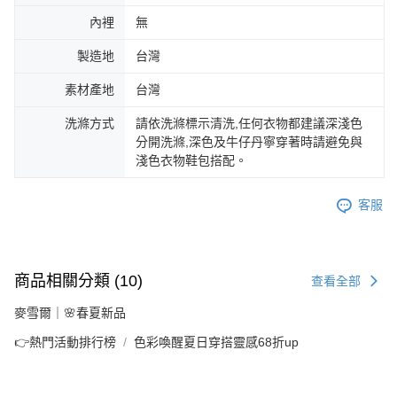
內裡
無
製造地
台灣
素材產地
台灣
洗滌方式
請依洗滌標示清洗,任何衣物都建議深淺色
分開洗滌,深色及牛仔丹寧穿著時請避免與
淺色衣物鞋包搭配。
客服
商品相關分類 (10)
查看全部
麥雪爾｜🌸春夏新品
👉熱門活動排行榜
色彩喚醒夏日穿搭靈感68折up