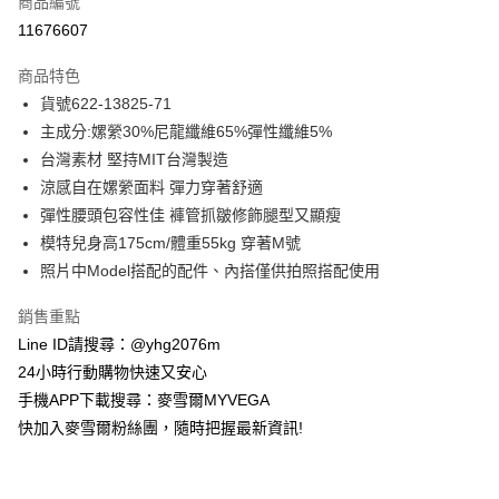
商品編號
信用卡分期付款
11676607
3 期 0 利率 每期
NT$835
21家銀行
商品特色
合作金庫商業銀行
第一商業銀行
超商取貨付款
貨號622-13825-71
華南商業銀行
彰化商業銀行
主成分:嫘縈30%尼龍纖維65%彈性纖維5%
LINE Pay
上海商業儲蓄銀行
台北富邦商業銀行
國泰世華商業銀行
兆豐國際商業銀行
台灣素材 堅持MIT台灣製造
Apple Pay
臺灣中小企業銀行
台中商業銀行
涼感自在嫘縈面料 彈力穿著舒適
匯豐（台灣）商業銀行
華泰商業銀行
彈性腰頭包容性佳 褲管抓皺修飾腿型又顯瘦
街口支付
聯邦商業銀行
遠東國際商業銀行
模特兒身高175cm/體重55kg 穿著M號
元大商業銀行
永豐商業銀行
悠遊付
照片中Model搭配的配件、內搭僅供拍照搭配使用
玉山商業銀行
星展（台灣）商業銀行
台新國際商業銀行
中國信託商業銀行
ATM付款
銷售重點
台灣樂天信用卡公司
貨到付款
Line ID請搜尋：@yhg2076m
24小時行動購物快速又安心
運送方式
手機APP下載搜尋：麥雪爾MYVEGA
快加入麥雪爾粉絲團，隨時把握最新資訊!
全家取貨付款
每筆NT$100，滿NT$599(含以上)免運費