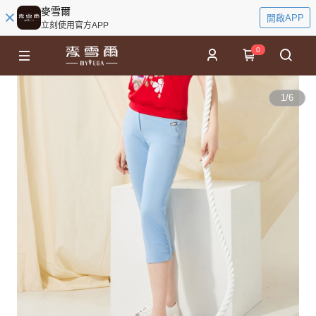
麥雪爾
開啟APP
立刻使用官方APP
0
1
/
6