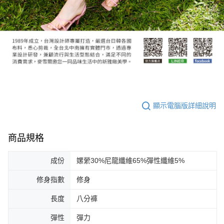
顯示電腦版詳細說明
商品規格
成份
嫘縈30%尼龍纖維65%彈性纖維5%
修身指數
修身
長度
八分褲
彈性
彈力