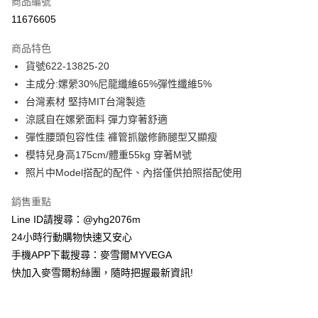
商品編號
信用卡分期付款
11676605
3 期 0 利率 每期
NT$835
21家銀行
商品特色
合作金庫商業銀行
第一商業銀行
超商取貨付款
貨號622-13825-20
華南商業銀行
彰化商業銀行
主成分:嫘縈30%尼龍纖維65%彈性纖維5%
LINE Pay
上海商業儲蓄銀行
台北富邦商業銀行
國泰世華商業銀行
兆豐國際商業銀行
台灣素材 堅持MIT台灣製造
Apple Pay
臺灣中小企業銀行
台中商業銀行
涼感自在嫘縈面料 彈力穿著舒適
匯豐（台灣）商業銀行
華泰商業銀行
彈性腰頭包容性佳 褲管抓皺修飾腿型又顯瘦
街口支付
聯邦商業銀行
遠東國際商業銀行
模特兒身高175cm/體重55kg 穿著M號
元大商業銀行
永豐商業銀行
悠遊付
照片中Model搭配的配件、內搭僅供拍照搭配使用
玉山商業銀行
星展（台灣）商業銀行
台新國際商業銀行
中國信託商業銀行
ATM付款
銷售重點
台灣樂天信用卡公司
貨到付款
Line ID請搜尋：@yhg2076m
24小時行動購物快速又安心
運送方式
手機APP下載搜尋：麥雪爾MYVEGA
快加入麥雪爾粉絲團，隨時把握最新資訊!
全家取貨付款
每筆NT$100，滿NT$599(含以上)免運費