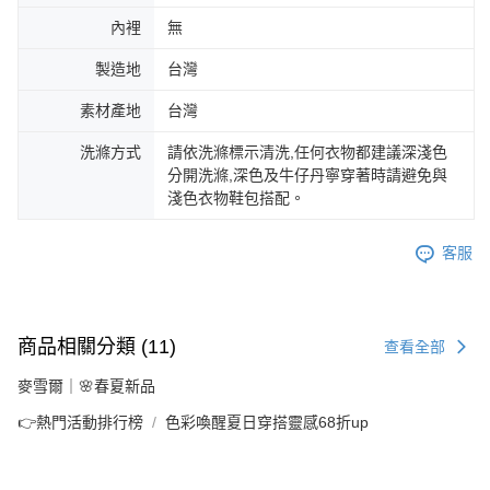
內裡
無
製造地
台灣
素材產地
台灣
洗滌方式
請依洗滌標示清洗,任何衣物都建議深淺色
分開洗滌,深色及牛仔丹寧穿著時請避免與
淺色衣物鞋包搭配。
客服
商品相關分類 (11)
查看全部
麥雪爾｜🌸春夏新品
👉熱門活動排行榜
色彩喚醒夏日穿搭靈感68折up