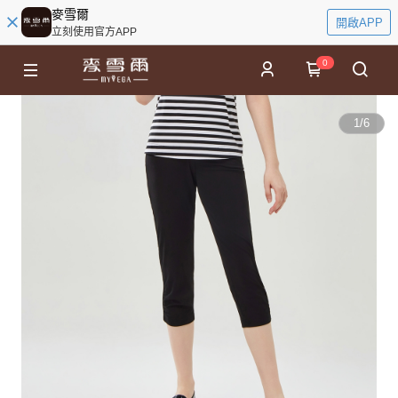
麥雪爾
開啟APP
立刻使用官方APP
0
1
/
6