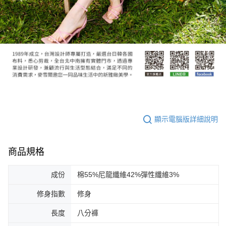
顯示電腦版詳細說明
商品規格
成份
棉55%尼龍纖維42%彈性纖維3%
修身指數
修身
長度
八分褲