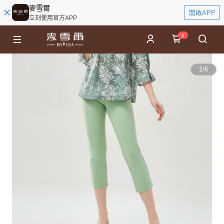
麥雪爾
開啟APP
立刻使用官方APP
0
1
/
6