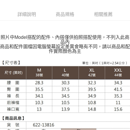
付款後全家取貨
每筆NT$100，滿NT$599(含以上)免運費
詳細說明
商品規格
相關推薦
萊爾富取貨付款
每筆NT$100，滿NT$988(含以上)免運費
照片中Model搭配的配件、內搭僅供拍照搭配使用，不列入此商
付款後萊爾富取貨
品內
每筆NT$100，滿NT$988(含以上)免運費
商品和配件圖檔因電腦螢幕設定差異會略有不同，請以商品和配
件實際顏色為主
7-11取貨付款
每筆NT$100，滿NT$988(含以上)免運費
付款後7-11取貨
每筆NT$100，滿NT$988(含以上)免運費
大嘴鳥宅配通
每筆NT$100，滿NT$988(含以上)免運費
貨到付款
每筆NT$120