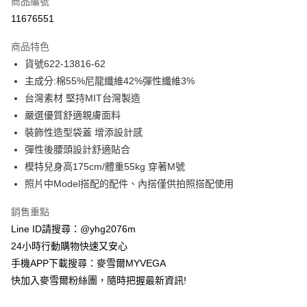
商品編號
信用卡分期付款
11676551
3 期 0 利率 每期
NT$835
21家銀行
商品特色
合作金庫商業銀行
第一商業銀行
超商取貨付款
貨號622-13816-62
華南商業銀行
彰化商業銀行
主成分:棉55%尼龍纖維42%彈性纖維3%
LINE Pay
上海商業儲蓄銀行
台北富邦商業銀行
國泰世華商業銀行
兆豐國際商業銀行
台灣素材 堅持MIT台灣製造
Apple Pay
臺灣中小企業銀行
台中商業銀行
嚴選優質舒適親膚面料
匯豐（台灣）商業銀行
華泰商業銀行
裝飾性造型袋蓋 增添設計感
街口支付
聯邦商業銀行
遠東國際商業銀行
彈性後腰頭設計舒適貼合
元大商業銀行
永豐商業銀行
悠遊付
模特兒身高175cm/體重55kg 穿著M號
玉山商業銀行
星展（台灣）商業銀行
照片中Model搭配的配件、內搭僅供拍照搭配使用
台新國際商業銀行
中國信託商業銀行
ATM付款
台灣樂天信用卡公司
貨到付款
銷售重點
Line ID請搜尋：@yhg2076m
運送方式
24小時行動購物快速又安心
手機APP下載搜尋：麥雪爾MYVEGA
全家取貨付款
快加入麥雪爾粉絲團，隨時把握最新資訊!
每筆NT$100，滿NT$599(含以上)免運費