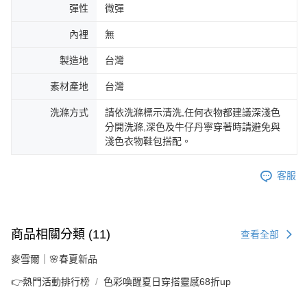
彈性
微彈
內裡
無
製造地
台灣
素材產地
台灣
洗滌方式
請依洗滌標示清洗,任何衣物都建議深淺色
分開洗滌,深色及牛仔丹寧穿著時請避免與
淺色衣物鞋包搭配。
客服
商品相關分類 (11)
查看全部
麥雪爾｜🌸春夏新品
👉熱門活動排行榜
色彩喚醒夏日穿搭靈感68折up