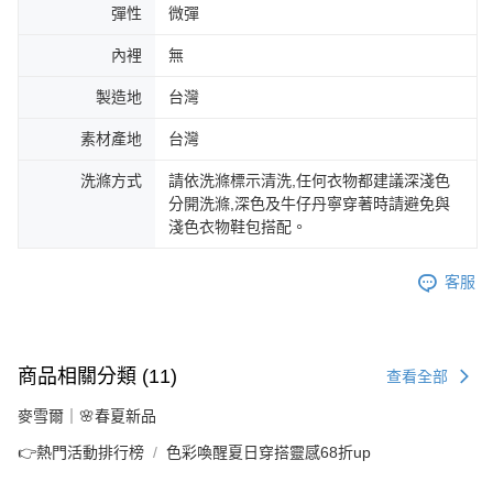
彈性
微彈
內裡
無
製造地
台灣
素材產地
台灣
洗滌方式
請依洗滌標示清洗,任何衣物都建議深淺色
分開洗滌,深色及牛仔丹寧穿著時請避免與
淺色衣物鞋包搭配。
客服
商品相關分類 (11)
查看全部
麥雪爾｜🌸春夏新品
👉熱門活動排行榜
色彩喚醒夏日穿搭靈感68折up