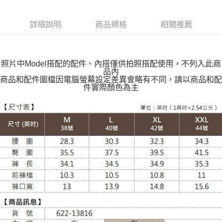
付款後全家取貨
每筆NT$100，滿NT$599(含以上)免運費
詳細說明
商品規格
相關推薦
萊爾富取貨付款
每筆NT$100，滿NT$988(含以上)免運費
照片中Model搭配的配件、內搭僅供拍照搭配使用，不列入此商
付款後萊爾富取貨
品內
每筆NT$100，滿NT$988(含以上)免運費
商品和配件圖檔因電腦螢幕設定差異會略有不同，請以商品和配
件實際顏色為主
7-11取貨付款
每筆NT$100，滿NT$988(含以上)免運費
付款後7-11取貨
每筆NT$100，滿NT$988(含以上)免運費
大嘴鳥宅配通
每筆NT$100，滿NT$988(含以上)免運費
貨到付款
每筆NT$120