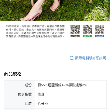
顯示電腦版詳細說明
商品規格
成份
棉55%尼龍纖維42%彈性纖維3%
修身指數
修身
長度
八分褲