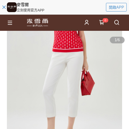
麥雪爾
開啟APP
立刻使用官方APP
0
1
/
6