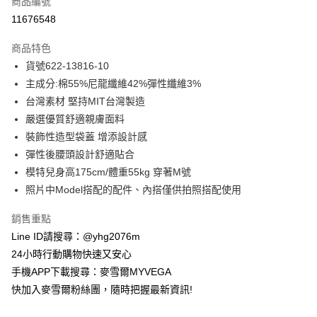
商品編號
信用卡分期付款
11676548
3 期 0 利率 每期
NT$835
21家銀行
商品特色
合作金庫商業銀行
第一商業銀行
超商取貨付款
貨號622-13816-10
華南商業銀行
彰化商業銀行
主成分:棉55%尼龍纖維42%彈性纖維3%
LINE Pay
上海商業儲蓄銀行
台北富邦商業銀行
國泰世華商業銀行
兆豐國際商業銀行
台灣素材 堅持MIT台灣製造
Apple Pay
臺灣中小企業銀行
台中商業銀行
嚴選優質舒適親膚面料
匯豐（台灣）商業銀行
華泰商業銀行
裝飾性造型袋蓋 增添設計感
街口支付
聯邦商業銀行
遠東國際商業銀行
彈性後腰頭設計舒適貼合
元大商業銀行
永豐商業銀行
悠遊付
模特兒身高175cm/體重55kg 穿著M號
玉山商業銀行
星展（台灣）商業銀行
照片中Model搭配的配件、內搭僅供拍照搭配使用
台新國際商業銀行
中國信託商業銀行
ATM付款
台灣樂天信用卡公司
貨到付款
銷售重點
Line ID請搜尋：@yhg2076m
運送方式
24小時行動購物快速又安心
手機APP下載搜尋：麥雪爾MYVEGA
全家取貨付款
快加入麥雪爾粉絲團，隨時把握最新資訊!
每筆NT$100，滿NT$599(含以上)免運費