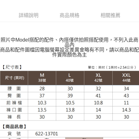
付款後全家取貨
每筆NT$100，滿NT$599(含以上)免運費
詳細說明
商品規格
相關推薦
萊爾富取貨付款
每筆NT$100，滿NT$988(含以上)免運費
照片中Model搭配的配件、內搭僅供拍照搭配使用，不列入此商
付款後萊爾富取貨
品內
每筆NT$100，滿NT$988(含以上)免運費
商品和配件圖檔因電腦螢幕設定差異會略有不同，請以商品和配
件實際顏色為主
7-11取貨付款
每筆NT$100，滿NT$988(含以上)免運費
付款後7-11取貨
每筆NT$100，滿NT$988(含以上)免運費
大嘴鳥宅配通
每筆NT$100，滿NT$988(含以上)免運費
貨到付款
每筆NT$120