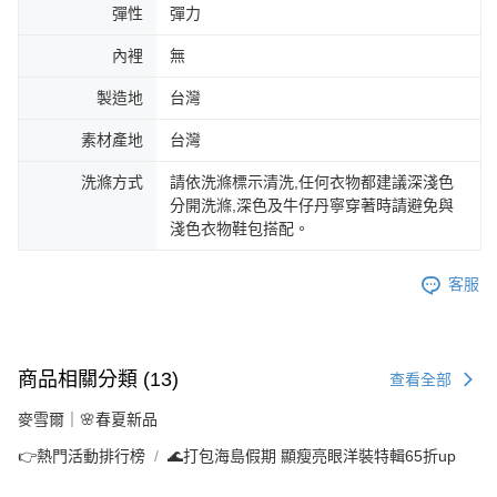
彈性
彈力
內裡
無
製造地
台灣
素材產地
台灣
洗滌方式
請依洗滌標示清洗,任何衣物都建議深淺色
分開洗滌,深色及牛仔丹寧穿著時請避免與
淺色衣物鞋包搭配。
客服
商品相關分類 (13)
查看全部
麥雪爾｜🌸春夏新品
👉熱門活動排行榜
🌊打包海島假期 顯瘦亮眼洋裝特輯65折up