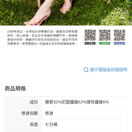
顯示電腦版詳細說明
商品規格
成份
嫘縈32%尼龍纖維62%彈性纖維6%
修身指數
修身
長度
七分褲