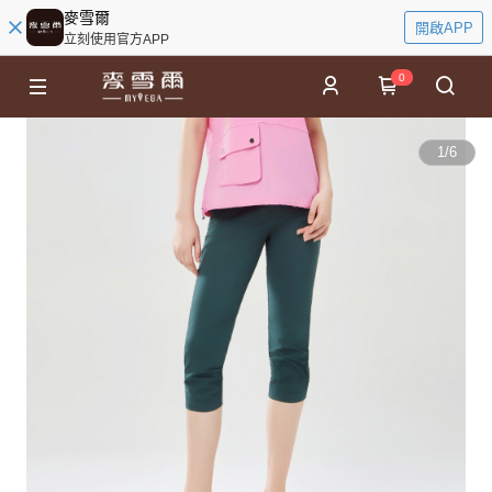
麥雪爾
開啟APP
立刻使用官方APP
0
1
/
6