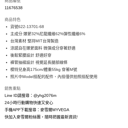
商品編號
信用卡分期付款
11676538
3 期 0 利率 每期
NT$858
21家銀行
商品特色
合作金庫商業銀行
第一商業銀行
超商取貨付款
貨號622-13701-68
華南商業銀行
彰化商業銀行
主成分:嫘縈32%尼龍纖維62%彈性纖維6%
LINE Pay
上海商業儲蓄銀行
台北富邦商業銀行
國泰世華商業銀行
兆豐國際商業銀行
台灣素材 堅持MIT台灣製造
Apple Pay
臺灣中小企業銀行
台中商業銀行
涼感自在嫘縈面料 微彈成分穿著舒適
匯豐（台灣）商業銀行
華泰商業銀行
後鬆緊腰設計 舒適好穿
街口支付
聯邦商業銀行
遠東國際商業銀行
褲管抽褶設計 視覺延長腿部線條
元大商業銀行
永豐商業銀行
悠遊付
模特兒身高175cm/體重55kg 穿著M號
玉山商業銀行
星展（台灣）商業銀行
照片中Model搭配的配件、內搭僅供拍照搭配使用
台新國際商業銀行
中國信託商業銀行
ATM付款
台灣樂天信用卡公司
貨到付款
銷售重點
Line ID請搜尋：@yhg2076m
運送方式
24小時行動購物快速又安心
手機APP下載搜尋：麥雪爾MYVEGA
全家取貨付款
快加入麥雪爾粉絲團，隨時把握最新資訊!
每筆NT$100，滿NT$599(含以上)免運費