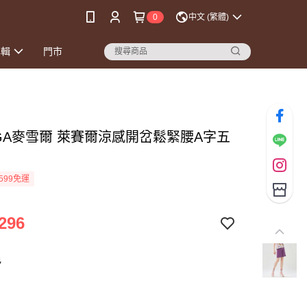
0
中文 (繁體)
專輯
門市
EGA麥雪爾 萊賽爾涼感開岔鬆緊腰A字五
599免運
296
色