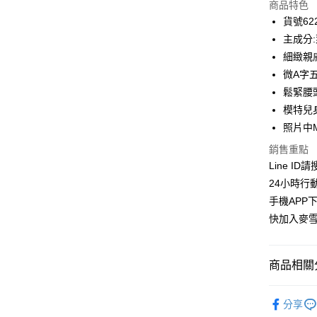
商品特色
3 期 
貨號622
合作金
主成分:
超商取貨
華南商
細緻親
LINE Pay
上海商
微A字
國泰世
鬆緊腰
Apple Pay
臺灣中
模特兒身
匯豐（
街口支付
聯邦商
照片中
元大商
悠遊付
銷售重點
玉山商
Line ID
台新國
ATM付款
24小時行
台灣樂
貨到付款
手機APP
快加入麥雪
運送方式
商品相關分
全家取貨
每筆NT$1
麥雪爾｜
分享
付款後全
👉熱門活