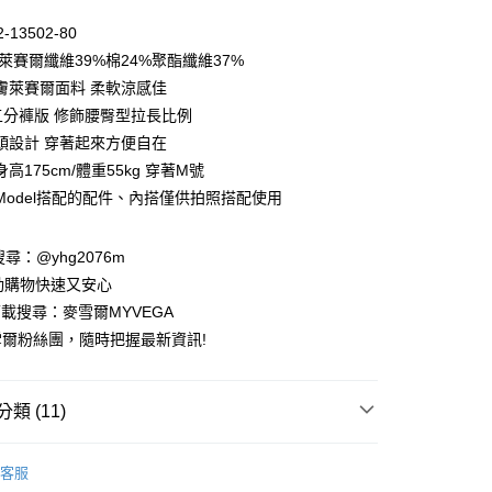
0 利率 每期
NT$765
21家銀行
-13502-80
庫商業銀行
第一商業銀行
萊賽爾纖維39%棉24%聚酯纖維37%
付款
業銀行
彰化商業銀行
膚萊賽爾面料 柔軟涼感佳
業儲蓄銀行
台北富邦商業銀行
五分褲版 修飾腰臀型拉長比例
華商業銀行
兆豐國際商業銀行
頭設計 穿著起來方便自在
小企業銀行
台中商業銀行
高175cm/體重55kg 穿著M號
台灣）商業銀行
華泰商業銀行
業銀行
遠東國際商業銀行
Model搭配的配件、內搭僅供拍照搭配使用
業銀行
永豐商業銀行
業銀行
星展（台灣）商業銀行
請搜尋：@yhg2076m
際商業銀行
中國信託商業銀行
動購物快速又安心
天信用卡公司
下載搜尋：麥雪爾MYVEGA
爾粉絲團，隨時把握最新資訊!
類 (11)
付款
00，滿NT$599(含以上)免運費
春夏新品
客服
家取貨
動排行榜
🌊打包海島假期 顯瘦亮眼洋裝特輯65折up