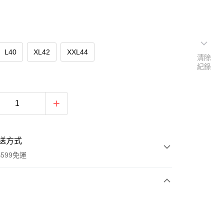
L40
XL42
XXL44
清除
紀錄
送方式
599免運
次付款
期付款