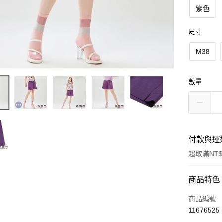
紫色
尺寸
M38
數量
付款與運
超取滿NT$
付款方式
商品特色
信用卡一
商品編號
11676525
信用卡分