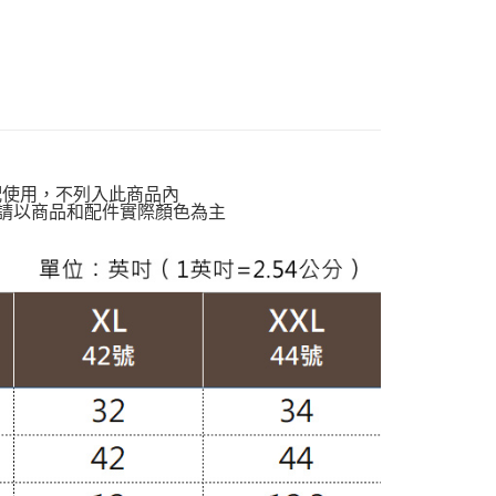
00，滿NT$599(含以上)免運費
動排行榜
極致涼感 正夏的肌膚解熱$899up
貨付款
動排行榜
降溫神隊友 盛夏避暑趣67折up
00，滿NT$988(含以上)免運費
定】💰會員專屬
爾富取貨
濕排汗】
涼感下著
00，滿NT$988(含以上)免運費
孩】
雲朵褲款
配使用，不列入此商品內
付款
請以商品和配件實際顏色為主
穿搭】
OL職場褲款
00，滿NT$988(含以上)免運費
南】
萊賽爾｜Lyocell
1取貨
TS
涼感褲
00，滿NT$988(含以上)免運費
TS
短褲｜五分褲
配通
00，滿NT$988(含以上)免運費
20