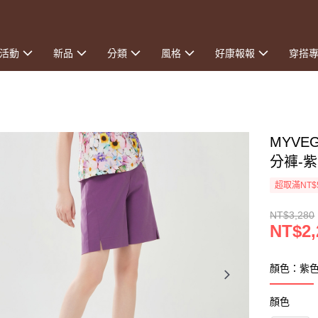
活動
新品
分類
風格
好康報報
穿搭
MYV
分褲-紫
超取滿NT$
NT$3,280
NT$2,
顏色：紫
顏色