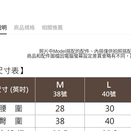
每筆NT$1
👉熱門活
萊爾富取
👉熱門活
每筆NT$1
說明
商品規格
相關推薦
【VIP限
付款後萊
【涼感吸
每筆NT$1
【雲朵女
照片中Model搭配的配件、內搭僅供拍照搭
7-11取貨
商品和配件圖檔因電腦螢幕設定差異會略有不同，
【上班族
每筆NT$1
【布料指
付款後7-1
褲裝│PAN
每筆NT$1
褲裝│PAN
大嘴鳥宅
每筆NT$1
貨到付款
每筆NT$1