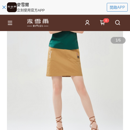
麥雪爾
開啟APP
立刻使用官方APP
0
1
/
6