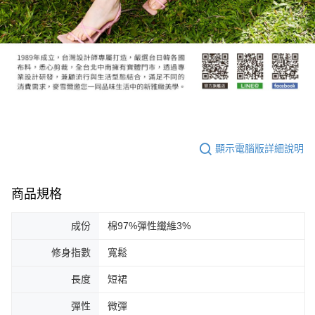
顯示電腦版詳細說明
商品規格
成份
棉97%彈性纖維3%
修身指數
寬鬆
長度
短裙
彈性
微彈