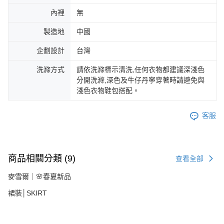
內裡
無
製造地
中國
企劃設計
台灣
洗滌方式
請依洗滌標示清洗,任何衣物都建議深淺色
分開洗滌,深色及牛仔丹寧穿著時請避免與
淺色衣物鞋包搭配。
客服
商品相關分類 (9)
查看全部
麥雪爾｜🌸春夏新品
裙裝│SKIRT