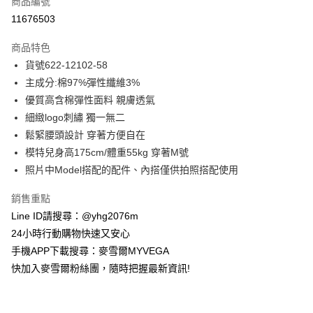
商品編號
信用卡分期付款
11676503
3 期 0 利率 每期
NT$812
21家銀行
商品特色
合作金庫商業銀行
第一商業銀行
超商取貨付款
貨號622-12102-58
華南商業銀行
彰化商業銀行
主成分:棉97%彈性纖維3%
LINE Pay
上海商業儲蓄銀行
台北富邦商業銀行
國泰世華商業銀行
兆豐國際商業銀行
優質高含棉彈性面料 親膚透氣
Apple Pay
臺灣中小企業銀行
台中商業銀行
細緻logo刺繡 獨一無二
匯豐（台灣）商業銀行
華泰商業銀行
鬆緊腰頭設計 穿著方便自在
街口支付
聯邦商業銀行
遠東國際商業銀行
模特兒身高175cm/體重55kg 穿著M號
元大商業銀行
永豐商業銀行
悠遊付
照片中Model搭配的配件、內搭僅供拍照搭配使用
玉山商業銀行
星展（台灣）商業銀行
台新國際商業銀行
中國信託商業銀行
ATM付款
銷售重點
台灣樂天信用卡公司
貨到付款
Line ID請搜尋：@yhg2076m
24小時行動購物快速又安心
運送方式
手機APP下載搜尋：麥雪爾MYVEGA
快加入麥雪爾粉絲團，隨時把握最新資訊!
全家取貨付款
每筆NT$100，滿NT$599(含以上)免運費