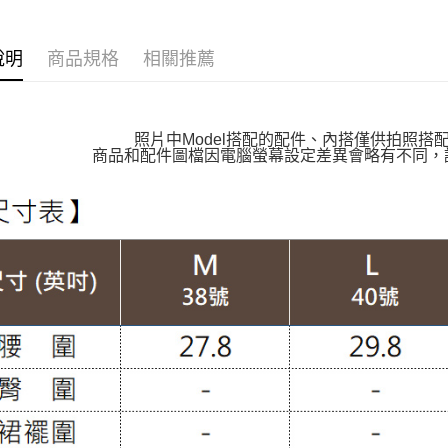
萊爾富取
每筆NT$1
👉熱門活
說明
商品規格
相關推薦
👉熱門活
付款後萊
每筆NT$1
【VIP限
【MIT台
7-11取貨
照片中Model搭配的配件、內搭僅供拍照搭
商品和配件圖檔因電腦螢幕設定差異會略有不同，
每筆NT$1
【上班族
付款後7-1
👉熱門活
每筆NT$1
大嘴鳥宅
每筆NT$1
貨到付款
每筆NT$1