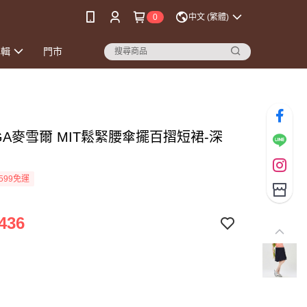
0
中文 (繁體)
專輯
門市
GA麥雪爾 MIT鬆緊腰傘擺百摺短裙-深
599免運
436