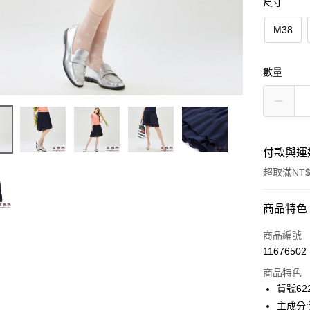
尺寸
M38
數量
付款與運
超取滿NT$
付款方式
商品特色
信用卡一
商品編號
11676502
信用卡分
商品特色
3 期 
貨號622
合作金
主成分:
超商取貨