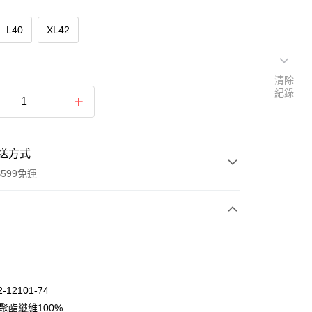
L40
XL42
清除
紀錄
送方式
599免運
次付款
期付款
0 利率 每期
NT$812
21家銀行
-12101-74
庫商業銀行
第一商業銀行
聚酯纖維100%
付款