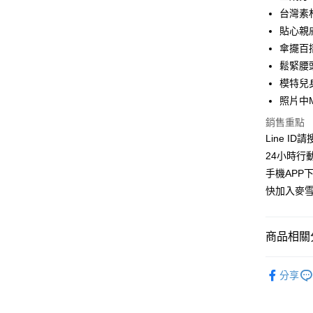
華南商
台灣素
LINE Pay
上海商
貼心親
國泰世
傘擺百
Apple Pay
臺灣中
鬆緊腰
匯豐（
街口支付
聯邦商
模特兒身
元大商
悠遊付
照片中
玉山商
銷售重點
台新國
ATM付款
Line ID
台灣樂
貨到付款
24小時行
手機APP
快加入麥雪
運送方式
全家取貨
商品相關分
每筆NT$1
麥雪爾｜
付款後全
分享
裙裝│SKI
每筆NT$1
👉熱門活