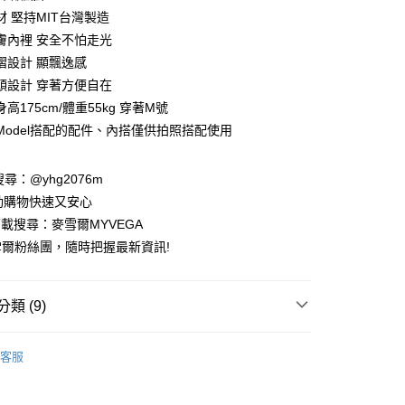
業銀行
彰化商業銀行
材 堅持MIT台灣製造
業儲蓄銀行
台北富邦商業銀行
膚內裡 安全不怕走光
華商業銀行
兆豐國際商業銀行
摺設計 顯飄逸感
小企業銀行
台中商業銀行
頭設計 穿著方便自在
台灣）商業銀行
華泰商業銀行
業銀行
遠東國際商業銀行
高175cm/體重55kg 穿著M號
業銀行
永豐商業銀行
Model搭配的配件、內搭僅供拍照搭配使用
業銀行
星展（台灣）商業銀行
際商業銀行
中國信託商業銀行
請搜尋：@yhg2076m
天信用卡公司
動購物快速又安心
下載搜尋：麥雪爾MYVEGA
爾粉絲團，隨時把握最新資訊!
付款
類 (9)
00，滿NT$599(含以上)免運費
春夏新品
家取貨
客服
RT
00，滿NT$599(含以上)免運費
動排行榜
🌊打包海島假期 顯瘦亮眼洋裝特輯65折up