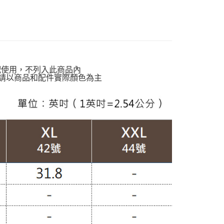
貨付款
00，滿NT$988(含以上)免運費
動排行榜
降溫神隊友 盛夏避暑趣67折up
動排行榜
體感沁涼告別黏膩悶熱$927up
爾富取貨
00，滿NT$988(含以上)免運費
定】💰會員專屬
灣製造】
台灣製裙款
付款
配使用，不列入此商品內
請以商品和配件實際顏色為主
00，滿NT$988(含以上)免運費
穿搭】
OL職場裙款
1取貨
動排行榜
夏日降溫高人氣回購清單65折up
00，滿NT$988(含以上)免運費
配通
00，滿NT$988(含以上)免運費
20