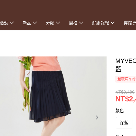
活動
新品
分類
風格
好康報報
穿搭
MYVE
藍
超取滿NT$
NT$3,480
NT$2,
顏色
深藍