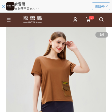
麥雪爾
開啟APP
立刻使用官方APP
0
1
/
6