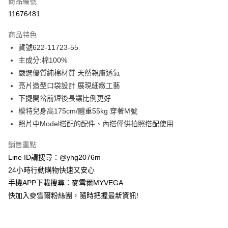
商品編號
信用卡分期付款
11676481
3 期 0 利率 每期
NT$788
21家銀行
商品特色
合作金庫商業銀行
第一商業銀行
超商取貨付款
貨號622-11723-55
華南商業銀行
彰化商業銀行
主成分:棉100%
LINE Pay
上海商業儲蓄銀行
台北富邦商業銀行
國泰世華商業銀行
兆豐國際商業銀行
嚴選優質純棉材質 天然親膚透氣
Apple Pay
臺灣中小企業銀行
台中商業銀行
亮片造型口袋設計 展現細緻工藝
匯豐（台灣）商業銀行
華泰商業銀行
下擺開岔前短後長讓比例更好
街口支付
聯邦商業銀行
遠東國際商業銀行
模特兒身高175cm/體重55kg 穿著M號
元大商業銀行
永豐商業銀行
悠遊付
照片中Model搭配的配件、內搭僅供拍照搭配使用
玉山商業銀行
星展（台灣）商業銀行
台新國際商業銀行
中國信託商業銀行
ATM付款
銷售重點
台灣樂天信用卡公司
貨到付款
Line ID請搜尋：@yhg2076m
24小時行動購物快速又安心
運送方式
手機APP下載搜尋：麥雪爾MYVEGA
快加入麥雪爾粉絲團，隨時把握最新資訊!
全家取貨付款
每筆NT$100，滿NT$599(含以上)免運費