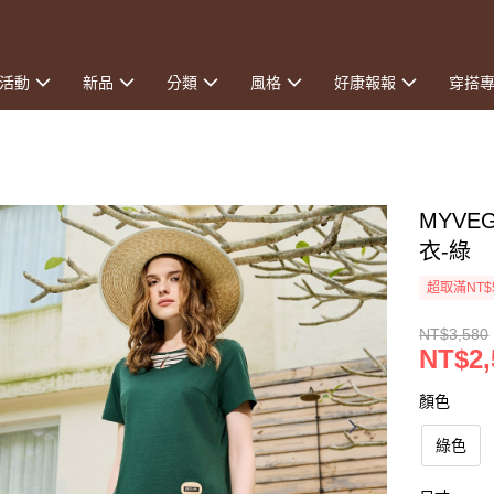
活動
新品
分類
風格
好康報報
穿搭
MYVE
衣-綠
超取滿NT$
NT$3,580
NT$2,
顏色
綠色