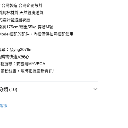
業銀行
彰化商業銀行
IT台灣製造 台灣企劃設計
業儲蓄銀行
台北富邦商業銀行
質純棉材質 天然親膚透氣
華商業銀行
兆豐國際商業銀行
式設計營造層次感
小企業銀行
台中商業銀行
高175cm/體重55kg 穿著M號
台灣）商業銀行
華泰商業銀行
業銀行
遠東國際商業銀行
Model搭配的配件、內搭僅供拍照搭配使用
業銀行
永豐商業銀行
業銀行
星展（台灣）商業銀行
請搜尋：@yhg2076m
際商業銀行
中國信託商業銀行
動購物快速又安心
天信用卡公司
下載搜尋：麥雪爾MYVEGA
爾粉絲團，隨時把握最新資訊!
類 (10)
付款
00，滿NT$599(含以上)免運費
客服
家取貨
春夏新品
00，滿NT$599(含以上)免運費
動排行榜
🌊打包海島假期 顯瘦亮眼洋裝特輯65折up