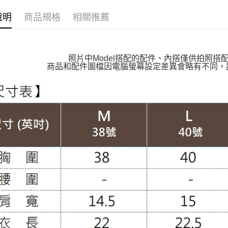
萊爾富取
👉熱門活
每筆NT$1
說明
商品規格
相關推薦
👉熱門活
付款後萊
【VIP限
每筆NT$1
【親膚棉
照片中Model搭配的配件、內搭僅供拍照搭
7-11取貨
商品和配件圖檔因電腦螢幕設定差異會略有不同，
【MIT台
每筆NT$1
【上班族
付款後7-1
【布料指
每筆NT$1
大嘴鳥宅
每筆NT$1
貨到付款
每筆NT$1