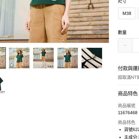
尺寸
M38
數量
付款與運
超取滿NT$
付款方式
商品特色
信用卡一
商品編號
11676468
信用卡分
商品特色
3 期 
貨號622
合作金
主成分:
超商取貨