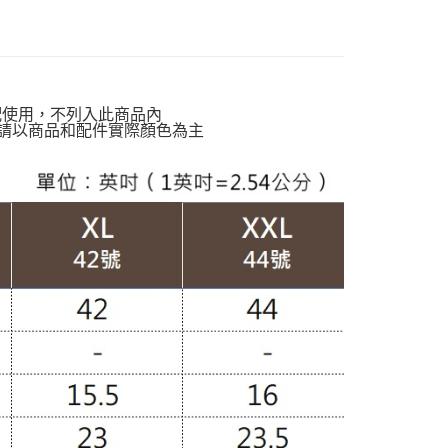
貨付款
動排行榜
極致涼感 正夏的肌膚解熱$899up
00，滿NT$988(含以上)免運費
動排行榜
體感沁涼告別黏膩悶熱$927up
爾富取貨
定】💰會員專屬
00，滿NT$988(含以上)免運費
質專區】
棉質上衣
配使用，不列入此商品內
付款
請以商品和配件實際顏色為主
灣製造】
台灣製上衣
00，滿NT$988(含以上)免運費
穿搭】
OL職場上衣
1取貨
南】
棉｜Cotton
00，滿NT$988(含以上)免運費
配通
00，滿NT$988(含以上)免運費
20