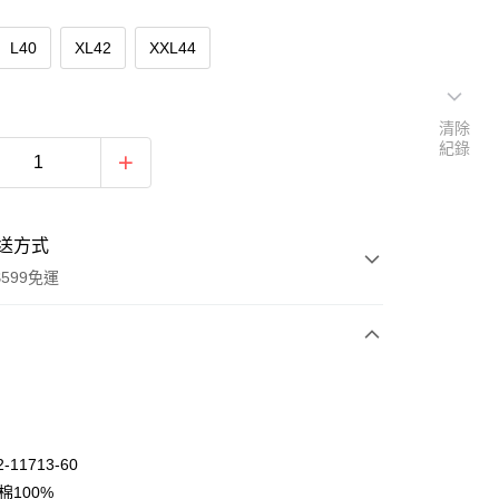
L40
XL42
XXL44
清除
紀錄
送方式
599免運
次付款
期付款
0 利率 每期
NT$835
21家銀行
-11713-60
庫商業銀行
第一商業銀行
棉100%
付款