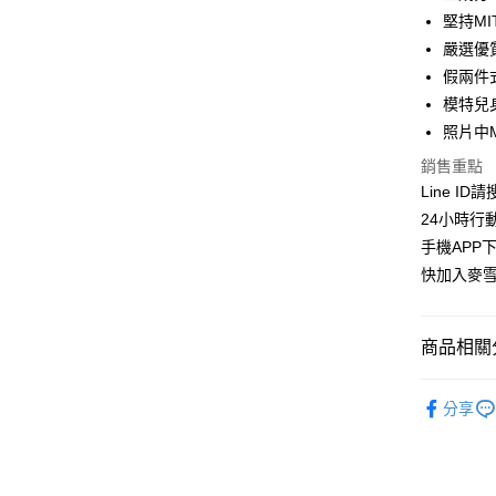
華南商
堅持M
LINE Pay
上海商
嚴選優
國泰世
假兩件
Apple Pay
臺灣中
模特兒身
匯豐（
街口支付
聯邦商
照片中
元大商
悠遊付
銷售重點
玉山商
Line ID
台新國
ATM付款
24小時行
台灣樂
貨到付款
手機APP
快加入麥雪
運送方式
商品相關分
全家取貨
每筆NT$1
上衣│TOP
分享
付款後全
麥雪爾｜
每筆NT$1
👉熱門活