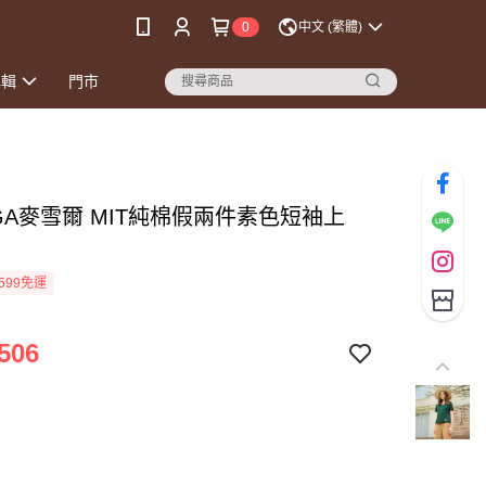
0
中文 (繁體)
專輯
門市
GA麥雪爾 MIT純棉假兩件素色短袖上
599免運
506