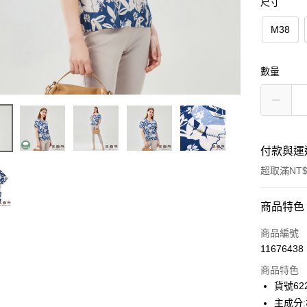
尺寸
M38
數量
付款與運
超取滿NT$
付款方式
商品特色
信用卡一
商品編號
11676438
信用卡分
商品特色
3 期 
貨號622
合作金
主成分:
超商取貨