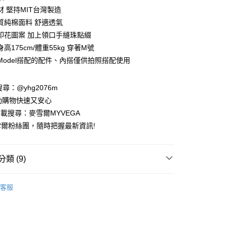
業銀行
彰化商業銀行
材 堅持MIT台灣製造
業儲蓄銀行
台北富邦商業銀行
質純棉面料 舒適透氣
華商業銀行
兆豐國際商業銀行
印花圖案 加上領口手縫珠點綴
小企業銀行
台中商業銀行
高175cm/體重55kg 穿著M號
台灣）商業銀行
華泰商業銀行
業銀行
遠東國際商業銀行
Model搭配的配件、內搭僅供拍照搭配使用
業銀行
永豐商業銀行
業銀行
星展（台灣）商業銀行
請搜尋：@yhg2076m
際商業銀行
中國信託商業銀行
動購物快速又安心
天信用卡公司
下載搜尋：麥雪爾MYVEGA
爾粉絲團，隨時把握最新資訊!
類 (9)
付款
00，滿NT$599(含以上)免運費
客服
家取貨
春夏新品
00，滿NT$599(含以上)免運費
動排行榜
極致涼感 正夏的肌膚解熱$899up