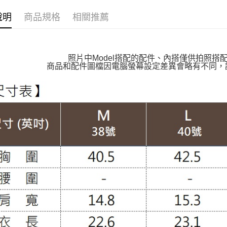
萊爾富取
👉熱門活
每筆NT$1
說明
商品規格
相關推薦
【VIP限
付款後萊
【親膚棉
每筆NT$1
【MIT台
照片中Model搭配的配件、內搭僅供拍照搭
7-11取貨
商品和配件圖檔因電腦螢幕設定差異會略有不同，
【上班族
每筆NT$1
【布料指
付款後7-1
每筆NT$1
大嘴鳥宅
每筆NT$1
貨到付款
每筆NT$1