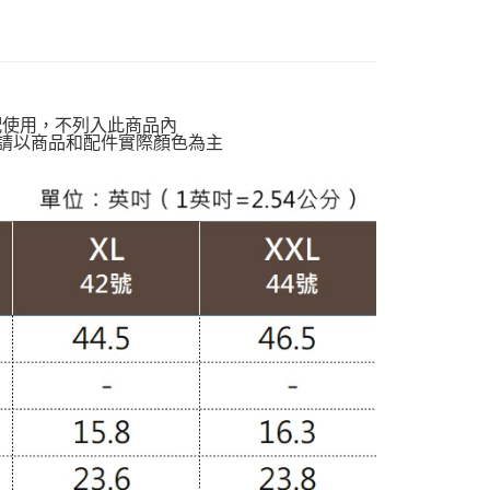
貨付款
動排行榜
降溫神隊友 盛夏避暑趣67折up
00，滿NT$988(含以上)免運費
定】💰會員專屬
爾富取貨
質專區】
棉質上衣
00，滿NT$988(含以上)免運費
灣製造】
台灣製上衣
配使用，不列入此商品內
付款
請以商品和配件實際顏色為主
穿搭】
OL職場上衣
00，滿NT$988(含以上)免運費
南】
棉｜Cotton
1取貨
00，滿NT$988(含以上)免運費
配通
00，滿NT$988(含以上)免運費
20