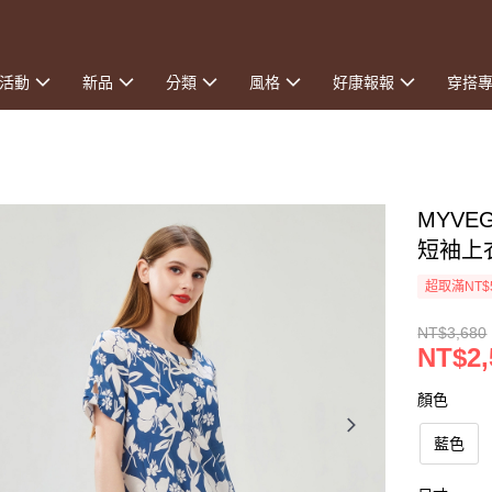
活動
新品
分類
風格
好康報報
穿搭
MYV
短袖上
超取滿NT$
NT$3,680
NT$2,
顏色
藍色