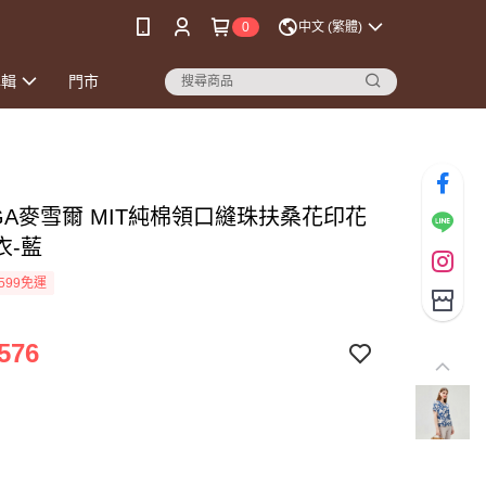
0
中文 (繁體)
專輯
門市
EGA麥雪爾 MIT純棉領口縫珠扶桑花印花
衣-藍
599免運
576