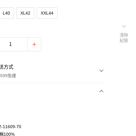
L40
XL42
XXL44
清除
紀錄
送方式
599免運
次付款
期付款
0 利率 每期
NT$858
21家銀行
-11609-70
庫商業銀行
第一商業銀行
棉100%
付款