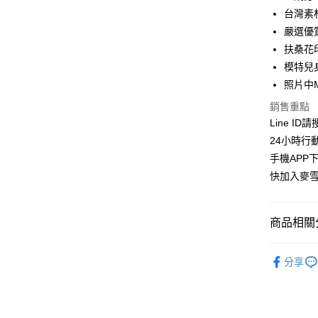
華南商
台灣素
LINE Pay
上海商
嚴選優
國泰世
扶桑花
Apple Pay
臺灣中
模特兒身
匯豐（
街口支付
聯邦商
照片中
元大商
悠遊付
銷售重點
玉山商
Line ID
台新國
ATM付款
24小時行
台灣樂
貨到付款
手機APP
快加入麥雪
運送方式
商品相關分
全家取貨
每筆NT$1
上衣│TOP
分享
付款後全
麥雪爾｜
每筆NT$1
👉熱門活