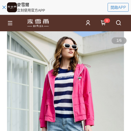
麥雪爾
開啟APP
立刻使用官方APP
0
1
/
6