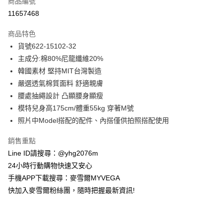
商品編號
信用卡分期付款
11657468
3 期 0 利率 每期
NT$998
21家銀行
商品特色
合作金庫商業銀行
第一商業銀行
超商取貨付款
貨號622-15102-32
華南商業銀行
彰化商業銀行
主成分:棉80%尼龍纖維20%
LINE Pay
上海商業儲蓄銀行
台北富邦商業銀行
國泰世華商業銀行
兆豐國際商業銀行
韓國素材 堅持MIT台灣製造
Apple Pay
臺灣中小企業銀行
台中商業銀行
嚴選透氣棉質面料 舒適親膚
匯豐（台灣）商業銀行
華泰商業銀行
腰處抽繩設計 凸顯腰身顯瘦
街口支付
聯邦商業銀行
遠東國際商業銀行
模特兒身高175cm/體重55kg 穿著M號
元大商業銀行
永豐商業銀行
悠遊付
照片中Model搭配的配件、內搭僅供拍照搭配使用
玉山商業銀行
星展（台灣）商業銀行
台新國際商業銀行
中國信託商業銀行
ATM付款
銷售重點
台灣樂天信用卡公司
貨到付款
Line ID請搜尋：@yhg2076m
24小時行動購物快速又安心
運送方式
手機APP下載搜尋：麥雪爾MYVEGA
快加入麥雪爾粉絲團，隨時把握最新資訊!
全家取貨付款
每筆NT$100，滿NT$599(含以上)免運費