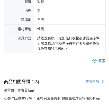
彈性
無彈
內裡
無
製造地
台灣
素材產地
韓國
洗滌方式
請依洗滌標示清洗,任何衣物都建議深淺色
分開洗滌,深色及牛仔丹寧穿著時請避免與
淺色衣物鞋包搭配。
客服
商品相關分類 (13)
查看全部
麥雪爾｜🌸春夏新品
👉熱門活動排行榜
🌊打包海島假期 顯瘦亮眼洋裝特輯65折up