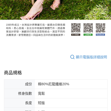
顯示電腦版詳細說明
商品規格
成份
棉80%尼龍纖維20%
修身指數
寬鬆
長度
短版