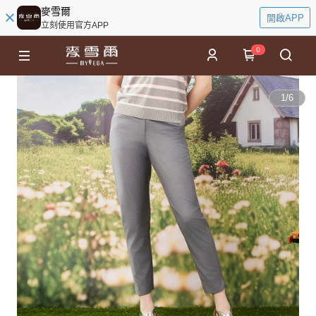
麥雪爾
開啟APP
立刻使用官方APP
0
1
/
6