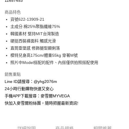
11657453
3 期 0 利率 每期
NT$858
21家銀行
商品特色
合作金庫商業銀行
第一商業銀行
超商取貨付款
貨號622-13909-21
華南商業銀行
彰化商業銀行
主成分:棉25%聚酯纖維75%
LINE Pay
上海商業儲蓄銀行
台北富邦商業銀行
國泰世華商業銀行
兆豐國際商業銀行
韓國素材 堅持MIT台灣製造
Apple Pay
臺灣中小企業銀行
台中商業銀行
硬挺西裝褲面料 觸感光滑
匯豐（台灣）商業銀行
華泰商業銀行
直筒垂墜感 修飾腿型顯俐落
街口支付
聯邦商業銀行
遠東國際商業銀行
模特兒身高175cm/體重55kg 穿著M號
元大商業銀行
永豐商業銀行
悠遊付
照片中Model搭配的配件、內搭僅供拍照搭配使用
玉山商業銀行
星展（台灣）商業銀行
台新國際商業銀行
中國信託商業銀行
ATM付款
銷售重點
台灣樂天信用卡公司
貨到付款
Line ID請搜尋：@yhg2076m
24小時行動購物快速又安心
運送方式
手機APP下載搜尋：麥雪爾MYVEGA
快加入麥雪爾粉絲團，隨時把握最新資訊!
全家取貨付款
每筆NT$100，滿NT$599(含以上)免運費
付款後全家取貨
詳細說明
商品規格
相關推薦