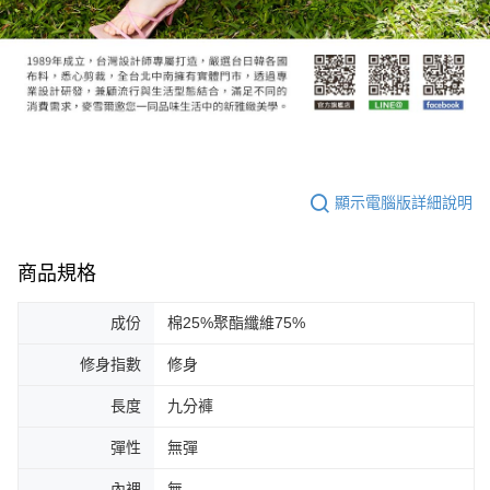
顯示電腦版詳細說明
商品規格
成份
棉25%聚酯纖維75%
修身指數
修身
長度
九分褲
彈性
無彈
內裡
無