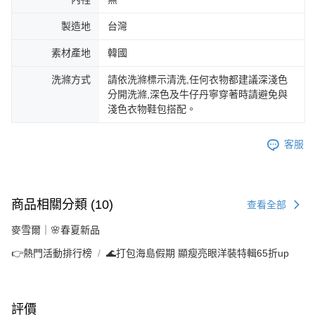
製造地
台灣
素材產地
韓國
洗滌方式
請依洗滌標示清洗,任何衣物都建議深淺色
分開洗滌,深色及牛仔丹寧穿著時請避免與
淺色衣物鞋包搭配。
客服
商品相關分類 (10)
查看全部
麥雪爾｜🌸春夏新品
👉熱門活動排行榜
🌊打包海島假期 顯瘦亮眼洋裝特輯65折up
評價