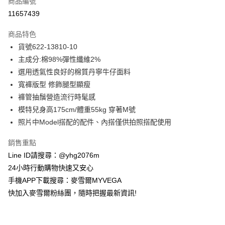
商品編號
信用卡分期付款
11657439
3 期 0 利率 每期
NT$928
21家銀行
商品特色
合作金庫商業銀行
第一商業銀行
超商取貨付款
貨號622-13810-10
華南商業銀行
彰化商業銀行
主成分:棉98%彈性纖維2%
LINE Pay
上海商業儲蓄銀行
台北富邦商業銀行
國泰世華商業銀行
兆豐國際商業銀行
選用透氣性良好的棉質丹寧牛仔面料
Apple Pay
臺灣中小企業銀行
台中商業銀行
寬褲版型 修飾腿型顯瘦
匯豐（台灣）商業銀行
華泰商業銀行
褲管抽鬚營造流行時髦感
街口支付
聯邦商業銀行
遠東國際商業銀行
模特兒身高175cm/體重55kg 穿著M號
元大商業銀行
永豐商業銀行
悠遊付
照片中Model搭配的配件、內搭僅供拍照搭配使用
玉山商業銀行
星展（台灣）商業銀行
台新國際商業銀行
中國信託商業銀行
ATM付款
銷售重點
台灣樂天信用卡公司
貨到付款
Line ID請搜尋：@yhg2076m
24小時行動購物快速又安心
運送方式
手機APP下載搜尋：麥雪爾MYVEGA
快加入麥雪爾粉絲團，隨時把握最新資訊!
全家取貨付款
每筆NT$100，滿NT$599(含以上)免運費