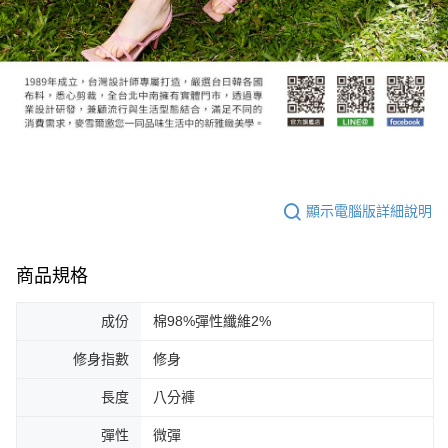
顯示電腦版詳細說明
商品規格
成份
棉98%彈性纖維2%
修身指數
修身
長度
八分褲
彈性
微彈