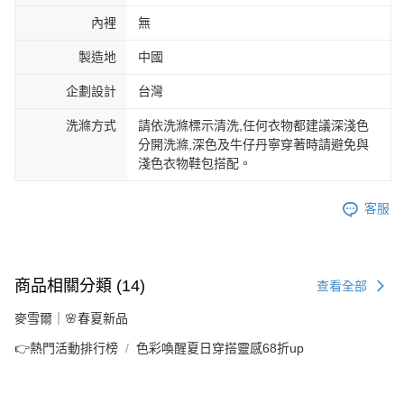
內裡
無
製造地
中國
企劃設計
台灣
洗滌方式
請依洗滌標示清洗,任何衣物都建議深淺色
分開洗滌,深色及牛仔丹寧穿著時請避免與
淺色衣物鞋包搭配。
客服
商品相關分類 (14)
查看全部
麥雪爾｜🌸春夏新品
👉熱門活動排行榜
色彩喚醒夏日穿搭靈感68折up