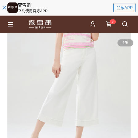
麥雪爾
開啟APP
立刻使用官方APP
0
1
/
6