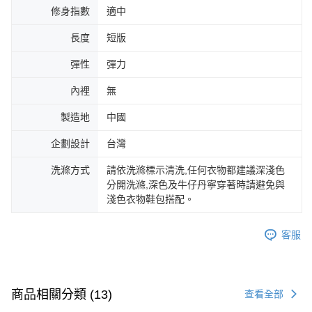
修身指數
適中
長度
短版
彈性
彈力
內裡
無
製造地
中國
企劃設計
台灣
洗滌方式
請依洗滌標示清洗,任何衣物都建議深淺色
分開洗滌,深色及牛仔丹寧穿著時請避免與
淺色衣物鞋包搭配。
客服
商品相關分類 (13)
查看全部