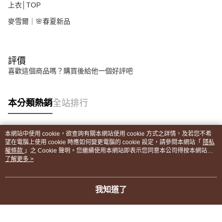
上衣│TOP
麥雪爾｜🌸春夏新品
評價
喜歡這個商品嗎？購買後給他一個好評吧
本分類熱銷
全站排行
本網站中使用 cookie，欲查詢有關本網站使用 cookie 方式之詳情，及若您不希
熱門標籤
望在電腦上使用 cookie 時應如何變更電腦的 cookie 設定，請參閱本網站「
隱私
權條款
」之 Cookie 聲明。您繼續使用本網站即表示您同意本公司得按本網站使
用條款之 Cookie 聲明使用 cookie。
了解更多 >
我知道了