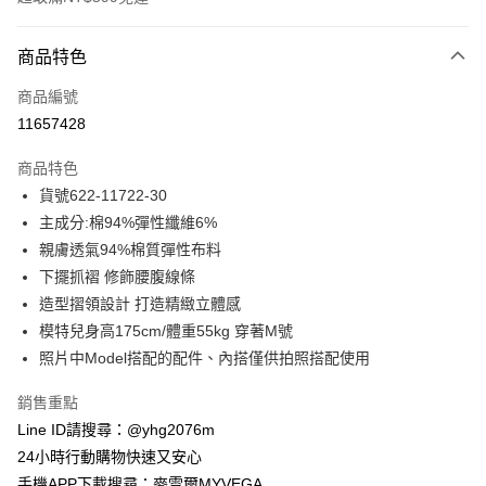
付款方式
商品特色
信用卡一次付款
商品編號
信用卡分期付款
11657428
3 期 0 利率 每期
NT$765
21家銀行
商品特色
合作金庫商業銀行
第一商業銀行
超商取貨付款
貨號622-11722-30
華南商業銀行
彰化商業銀行
主成分:棉94%彈性纖維6%
LINE Pay
上海商業儲蓄銀行
台北富邦商業銀行
國泰世華商業銀行
兆豐國際商業銀行
親膚透氣94%棉質彈性布料
Apple Pay
臺灣中小企業銀行
台中商業銀行
下擺抓褶 修飾腰腹線條
匯豐（台灣）商業銀行
華泰商業銀行
造型摺領設計 打造精緻立體感
街口支付
聯邦商業銀行
遠東國際商業銀行
模特兒身高175cm/體重55kg 穿著M號
元大商業銀行
永豐商業銀行
悠遊付
照片中Model搭配的配件、內搭僅供拍照搭配使用
玉山商業銀行
星展（台灣）商業銀行
台新國際商業銀行
中國信託商業銀行
ATM付款
銷售重點
台灣樂天信用卡公司
貨到付款
Line ID請搜尋：@yhg2076m
24小時行動購物快速又安心
運送方式
手機APP下載搜尋：麥雪爾MYVEGA