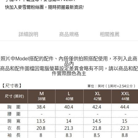
快加入麥雪爾粉絲團，隨時把握最新資訊!
全家取貨付款
每筆NT$100，滿NT$599(含以上)免運費
付款後全家取貨
詳細說明
商品規格
相關推薦
每筆NT$100，滿NT$599(含以上)免運費
萊爾富取貨付款
每筆NT$100，滿NT$988(含以上)免運費
照片中Model搭配的配件、內搭僅供拍照搭配使用，不列入此商
品內
付款後萊爾富取貨
商品和配件圖檔因電腦螢幕設定差異會略有不同，請以商品和配
件實際顏色為主
每筆NT$100，滿NT$988(含以上)免運費
7-11取貨付款
每筆NT$100，滿NT$988(含以上)免運費
付款後7-11取貨
每筆NT$100，滿NT$988(含以上)免運費
大嘴鳥宅配通
每筆NT$100，滿NT$988(含以上)免運費