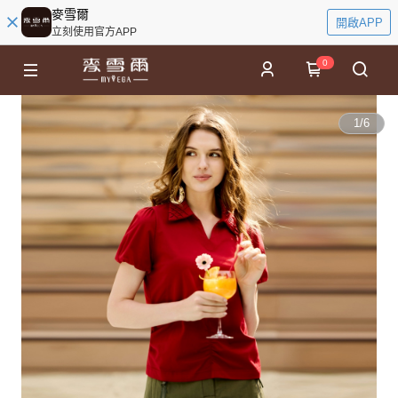
麥雪爾
開啟APP
立刻使用官方APP
0
1
/
6