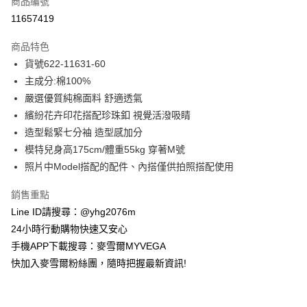
商品編號
信用卡分期付款
11657419
3 期 0 利率 每期
NT$928
21家銀行
商品特色
合作金庫商業銀行
第一商業銀行
超商取貨付款
貨號622-11631-60
華南商業銀行
彰化商業銀行
主成分:棉100%
LINE Pay
上海商業儲蓄銀行
台北富邦商業銀行
國泰世華商業銀行
兆豐國際商業銀行
嚴選優質純棉面料 舒適透氣
Apple Pay
臺灣中小企業銀行
台中商業銀行
繽紛花卉印花搭配珍珠釦 視覺活潑吸睛
匯豐（台灣）商業銀行
華泰商業銀行
造型鬆緊七分袖 造型感加分
街口支付
聯邦商業銀行
遠東國際商業銀行
模特兒身高175cm/體重55kg 穿著M號
元大商業銀行
永豐商業銀行
悠遊付
照片中Model搭配的配件、內搭僅供拍照搭配使用
玉山商業銀行
星展（台灣）商業銀行
台新國際商業銀行
中國信託商業銀行
ATM付款
銷售重點
台灣樂天信用卡公司
貨到付款
Line ID請搜尋：@yhg2076m
24小時行動購物快速又安心
運送方式
手機APP下載搜尋：麥雪爾MYVEGA
快加入麥雪爾粉絲團，隨時把握最新資訊!
全家取貨付款
每筆NT$100，滿NT$599(含以上)免運費