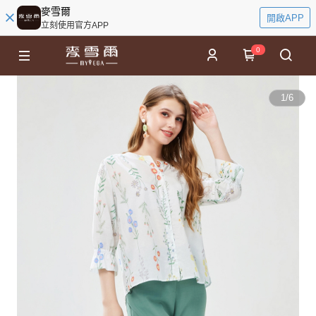
麥雪爾
開啟APP
立刻使用官方APP
0
1
/
6