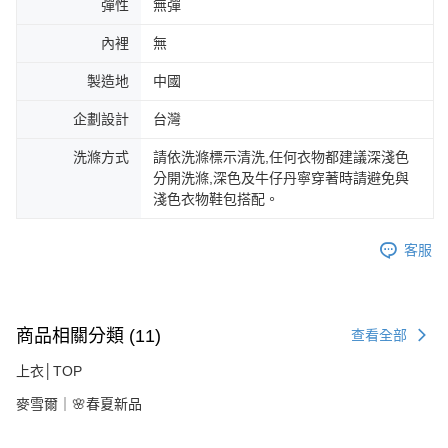
彈性
無彈
內裡
無
製造地
中國
企劃設計
台灣
洗滌方式
請依洗滌標示清洗,任何衣物都建議深淺色
分開洗滌,深色及牛仔丹寧穿著時請避免與
淺色衣物鞋包搭配。
客服
商品相關分類 (11)
查看全部
上衣│TOP
麥雪爾｜🌸春夏新品