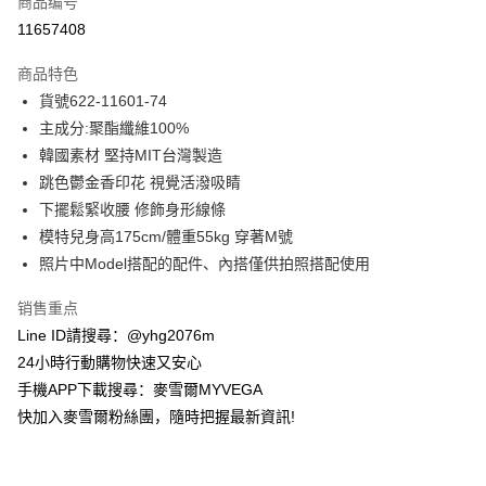
商品编号
信用卡分期付款
11657408
3期 0利率，每期
NT$928
21家银行
商品特色
合作金库商业银行
第一商业银行
超商取货付款
貨號622-11601-74
华南商业银行
彰化商业银行
主成分:聚酯纖維100%
LINE Pay
上海商业储蓄银行
台北富邦商业银行
国泰世华商业银行
兆丰国际商业银行
韓國素材 堅持MIT台灣製造
Apple Pay
台湾中小企业银行
台中商业银行
跳色鬱金香印花 視覺活潑吸睛
汇丰（台湾）商业银行
华泰商业银行
下擺鬆緊收腰 修飾身形線條
街口支付
联邦商业银行
远东国际商业银行
模特兒身高175cm/體重55kg 穿著M號
元大商业银行
永丰商业银行
悠遊付
照片中Model搭配的配件、內搭僅供拍照搭配使用
玉山商业银行
星展（台湾）商业银行
台新国际商业银行
中国信托商业银行
ATM付款
销售重点
台湾乐天信用卡公司
货到付款
Line ID請搜尋：@yhg2076m
24小時行動購物快速又安心
运送方式
手機APP下載搜尋：麥雪爾MYVEGA
快加入麥雪爾粉絲團，隨時把握最新資訊!
全家取貨付款
每笔NT$100，满NT$599(含以上)免运费