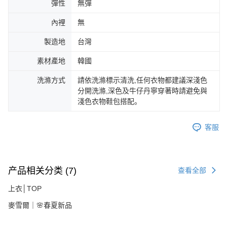
彈性
無彈
內裡
無
製造地
台灣
素材產地
韓國
洗滌方式
請依洗滌標示清洗,任何衣物都建議深淺色
分開洗滌,深色及牛仔丹寧穿著時請避免與
淺色衣物鞋包搭配。
客服
产品相关分类 (7)
查看全部
上衣│TOP
麥雪爾｜🌸春夏新品