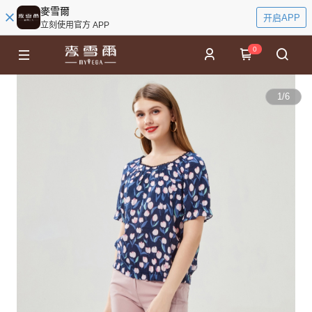
麥雪爾
开启APP
立刻使用官方 APP
0
1
/
6