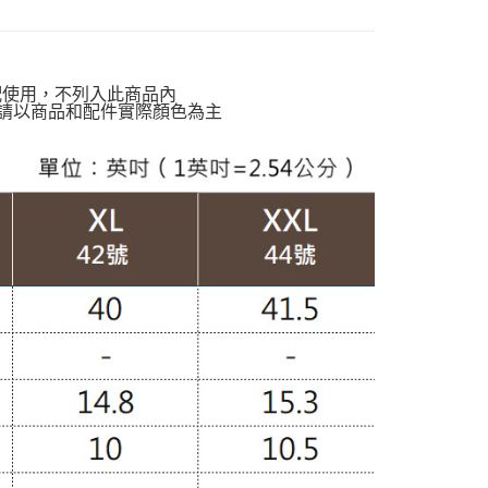
動排行榜
❄️通勤清爽升級穿搭$860op
爾富取貨
定】💰會員專屬
00，滿NT$988(含以上)免運費
孩】
雲朵外套
配使用，不列入此商品內
付款
請以商品和配件實際顏色為主
穿搭】
OL職場外套
00，滿NT$988(含以上)免運費
KET
針織外套
1取貨
00，滿NT$988(含以上)免運費
配通
00，滿NT$988(含以上)免運費
20