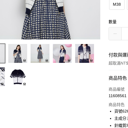
M38
數量
付款與運
超取滿NT$
付款方式
商品特色
信用卡一
商品編號
11608561
信用卡分
商品特色
3 期 
貨號626
合作金
主成分
超商取貨
華南商
針織質