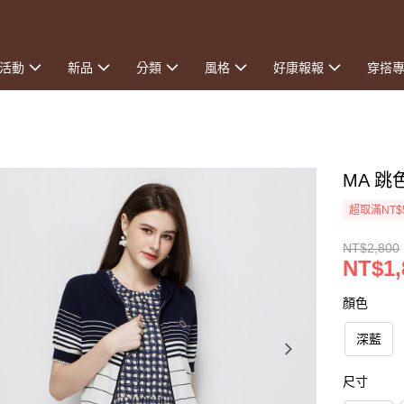
活動
新品
分類
風格
好康報報
穿搭
MA 
超取滿NT$
NT$2,800
NT$1,
顏色
深藍
尺寸