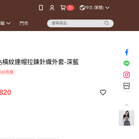
0
中文 (繁體)
專輯
門市
跳色橫紋連帽拉鍊針織外套-深藍
599免運
820