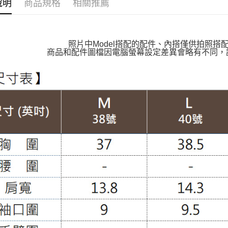
說明
商品規格
相關推薦
👉熱門活
付款後萊
【VIP限
每筆NT$1
【雲朵女
照片中Model搭配的配件、內搭僅供拍照搭
7-11取貨
商品和配件圖檔因電腦螢幕設定差異會略有不同，
【上班族
每筆NT$1
外套 │JAC
付款後7-1
每筆NT$1
大嘴鳥宅
每筆NT$1
貨到付款
每筆NT$1