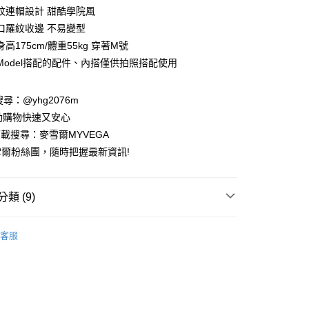
業儲蓄銀行
台北富邦商業銀行
紋連帽設計 甜酷學院風
華商業銀行
兆豐國際商業銀行
口羅紋收邊 不易變型
小企業銀行
台中商業銀行
高175cm/體重55kg 穿著M號
台灣）商業銀行
華泰商業銀行
業銀行
遠東國際商業銀行
Model搭配的配件、內搭僅供拍照搭配使用
業銀行
永豐商業銀行
業銀行
星展（台灣）商業銀行
請搜尋：@yhg2076m
際商業銀行
中國信託商業銀行
動購物快速又安心
天信用卡公司
下載搜尋：麥雪爾MYVEGA
爾粉絲團，隨時把握最新資訊!
類 (9)
付款
00，滿NT$599(含以上)免運費
動排行榜
📱會員日專屬APP限定活動
客服
家取貨
動排行榜
極致涼感 正夏的肌膚解熱$899up
00，滿NT$599(含以上)免運費
🌷春夏新品65折
MA春裝新品
貨付款
動排行榜
降溫神隊友 盛夏避暑趣67折up
00，滿NT$988(含以上)免運費