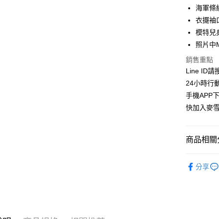
LINE Pay
上海商
海軍條
國泰世
衣擺袖
Apple Pay
臺灣中
模特兒身
匯豐（
街口支付
聯邦商
照片中
元大商
悠遊付
銷售重點
玉山商
Line ID
台新國
ATM付款
24小時行
台灣樂
貨到付款
手機APP
快加入麥雪
運送方式
商品相關分
全家取貨
每筆NT$1
👉熱門活
分享
付款後全
👉熱門活
每筆NT$1
𝗠𝗔👑｜
萊爾富取
👉熱門活
每筆NT$1