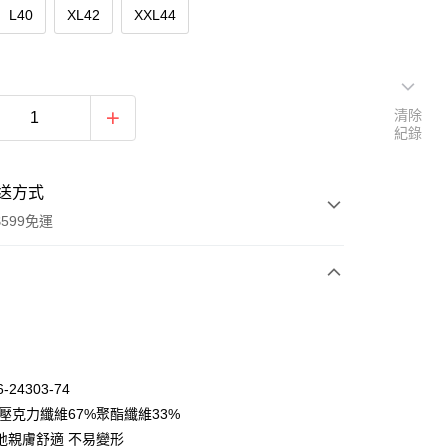
L40
XL42
XXL44
清除
紀錄
送方式
599免運
次付款
期付款
0 利率 每期
NT$606
21家銀行
-24303-74
庫商業銀行
第一商業銀行
:壓克力纖維67%聚酯纖維33%
付款
業銀行
彰化商業銀行
地親膚舒適 不易變形