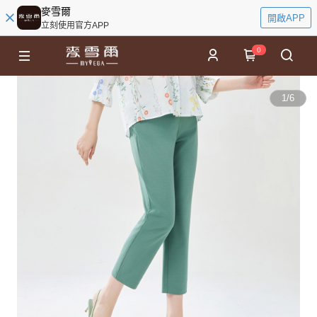
麥雪爾
開啟APP
立刻使用官方APP
0
1
/
6