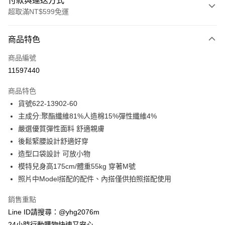
付款與運送方式
超取滿NT$599免運
付款方式
商品特色
信用卡一次付款
商品編號
信用卡分期付款
11597440
3 期 0 利率 每期
NT$882
21家銀行
商品特色
合作金庫商業銀行
第一商業銀行
超商取貨付款
貨號622-13902-60
華南商業銀行
彰化商業銀行
主成分:聚酯纖維81%人造棉15%彈性纖維4%
LINE Pay
上海商業儲蓄銀行
台北富邦商業銀行
國泰世華商業銀行
兆豐國際商業銀行
嚴選優質彈性面料 舒適親膚
Apple Pay
臺灣中小企業銀行
台中商業銀行
後鬆緊腰設計舒適好穿
匯豐（台灣）商業銀行
華泰商業銀行
造型口袋設計 可放小物
街口支付
聯邦商業銀行
遠東國際商業銀行
模特兒身高175cm/體重55kg 穿著M號
元大商業銀行
永豐商業銀行
悠遊付
照片中Model搭配的配件、內搭僅供拍照搭配使用
玉山商業銀行
星展（台灣）商業銀行
台新國際商業銀行
中國信託商業銀行
ATM付款
銷售重點
台灣樂天信用卡公司
貨到付款
Line ID請搜尋：@yhg2076m
24小時行動購物快速又安心