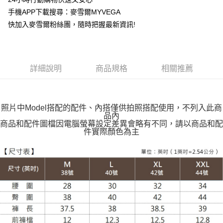
運送方式
手機APP下載搜尋：麥雪爾MYVEGA
快加入麥雪爾粉絲團，隨時把握最新資訊!
全家取貨付款
每筆NT$100，滿NT$599(含以上)免運費
付款後全家取貨
詳細說明
商品規格
相關推薦
每筆NT$100，滿NT$599(含以上)免運費
萊爾富取貨付款
每筆NT$100，滿NT$988(含以上)免運費
照片中Model搭配的配件、內搭僅供拍照搭配使用，不列入此商
品內
付款後萊爾富取貨
商品和配件圖檔因電腦螢幕設定差異會略有不同，請以商品和配
件實際顏色為主
每筆NT$100，滿NT$988(含以上)免運費
7-11取貨付款
每筆NT$100，滿NT$988(含以上)免運費
付款後7-11取貨
每筆NT$100，滿NT$988(含以上)免運費
大嘴鳥宅配通