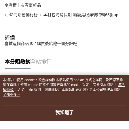
麥雪爾｜🌸春夏新品
👉熱門活動排行榜
🌊打包海島假期 顯瘦亮眼洋裝特輯65折up
評價
喜歡這個商品嗎？購買後給他一個好評吧
本分類熱銷
全站排行
本網站中使用 cookie，欲查詢有關本網站使用 cookie 方式之詳情，及若您不希
熱門標籤
望在電腦上使用 cookie 時應如何變更電腦的 cookie 設定，請參閱本網站「
隱私
權條款
」之 Cookie 聲明。您繼續使用本網站即表示您同意本公司得按本網站使
用條款之 Cookie 聲明使用 cookie。
了解更多 >
我知道了