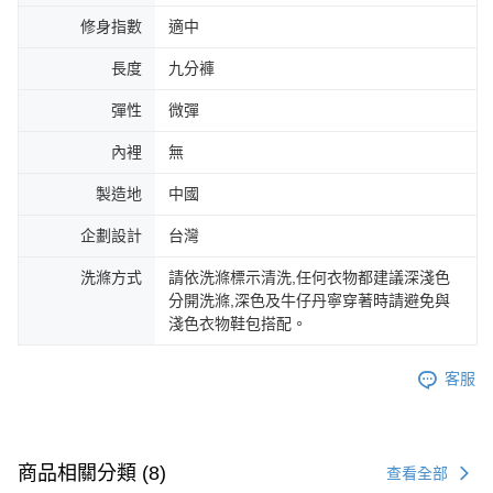
修身指數
適中
長度
九分褲
彈性
微彈
內裡
無
製造地
中國
企劃設計
台灣
洗滌方式
請依洗滌標示清洗,任何衣物都建議深淺色
分開洗滌,深色及牛仔丹寧穿著時請避免與
淺色衣物鞋包搭配。
客服
商品相關分類 (8)
查看全部