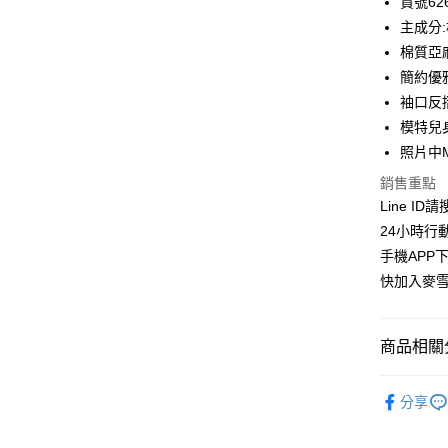
貨號626
合作金
主成分:
超商取貨
華南商
棉質亞
LINE Pay
上海商
簡約優
國泰世
袖口反
Apple Pay
臺灣中
模特兒身
匯豐（
街口支付
聯邦商
照片中
元大商
悠遊付
銷售重點
玉山商
Line ID
台新國
ATM付款
24小時行
台灣樂
貨到付款
手機APP
快加入麥雪
運送方式
商品相關分
全家取貨
每筆NT$1
👉熱門活
分享
付款後全
👉熱門活
每筆NT$1