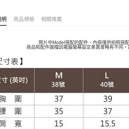
👉熱門活
萊爾富取
𝗠𝗔👑｜
每筆NT$1
說明
商品規格
相關推薦
👉熱門活
付款後萊
👉熱門活
每筆NT$1
👉熱門活
照片中Model搭配的配件、內搭僅供拍照搭
7-11取貨
商品和配件圖檔因電腦螢幕設定差異會略有不同，
【VIP限
每筆NT$1
【涼感吸
付款後7-1
【雲朵女
每筆NT$1
【上班族
大嘴鳥宅
👉熱門活
每筆NT$1
遮手臂神
貨到付款
【布料指
每筆NT$1
【布料指
外套 │JAC