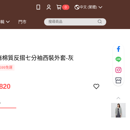
0
中文 (繁體)
專輯
門市
亞麻棉質反摺七分袖西裝外套-灰
599免運
820
色