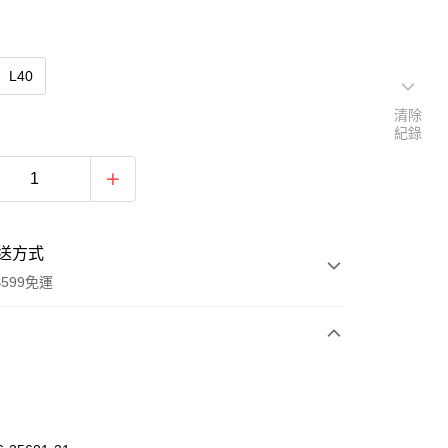
L40
清除
紀錄
送方式
599免運
次付款
期付款
0 利率 每期
NT$606
21家銀行