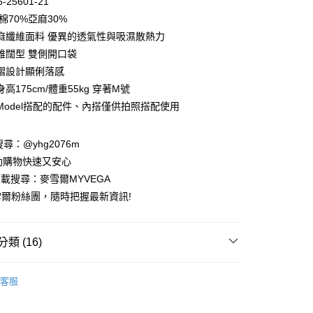
-25601-21
庫商業銀行
第一商業銀行
棉70%亞麻30%
付款
業銀行
彰化商業銀行
麻纖維面料 優異的透氣性與吸濕散熱力
業儲蓄銀行
台北富邦商業銀行
雅闊型 雙側開口袋
華商業銀行
兆豐國際商業銀行
摺設計顯俐落感
小企業銀行
台中商業銀行
高175cm/體重55kg 穿著M號
台灣）商業銀行
華泰商業銀行
業銀行
遠東國際商業銀行
Model搭配的配件、內搭僅供拍照搭配使用
業銀行
永豐商業銀行
業銀行
星展（台灣）商業銀行
請搜尋：@yhg2076m
際商業銀行
中國信託商業銀行
動購物快速又安心
天信用卡公司
下載搜尋：麥雪爾MYVEGA
爾粉絲團，隨時把握最新資訊!
類 (16)
付款
00，滿NT$599(含以上)免運費
動排行榜
📱會員日專屬APP限定活動
客服
家取貨
動排行榜
🌊打包海島假期 顯瘦亮眼洋裝特輯65折up
00，滿NT$599(含以上)免運費