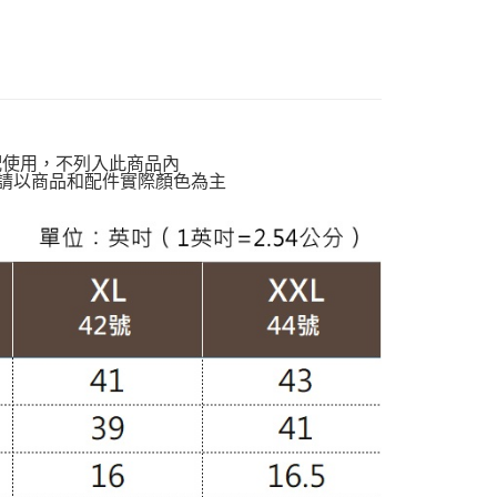
動排行榜
極致涼感 正夏的肌膚解熱$899up
貨付款
🌷春夏新品65折
MA春裝新品
00，滿NT$988(含以上)免運費
動排行榜
輕鬆穿出自然減齡感$988up
爾富取貨
動排行榜
降溫神隊友 盛夏避暑趣67折up
00，滿NT$988(含以上)免運費
動排行榜
體感沁涼告別黏膩悶熱$927up
配使用，不列入此商品內
付款
請以商品和配件實際顏色為主
定】💰會員專屬
00，滿NT$988(含以上)免運費
濕排汗】
涼爽亞麻
1取貨
孩】
雲朵外套
00，滿NT$988(含以上)免運費
穿搭】
OL職場外套
配通
動排行榜
夏日降溫高人氣回購清單65折up
00，滿NT$988(含以上)免運費
器美型寬袖專區
南】
棉｜Cotton
20
南】
亞麻｜Linen
KET
西裝外套｜OL外套