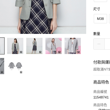
尺寸
M38
數量
付款與運
超取滿NT$
付款方式
商品特色
信用卡一
商品編號
11548741
信用卡分
商品特色
3 期 