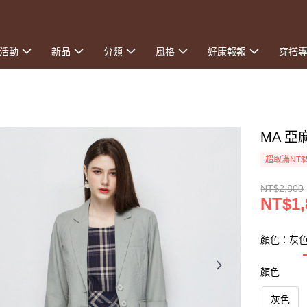
活動
新品
分類
風格
好康報報
穿搭
MA 
超取滿NT$
NT$2,800
NT$1,
顏色：灰
顏色
灰色