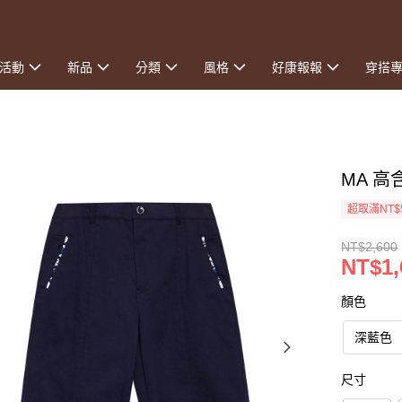
活動
新品
分類
風格
好康報報
穿搭
MA 
超取滿NT$
NT$2,600
NT$1,
顏色
深藍色
尺寸