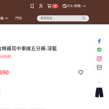
0
中文 (繁體)
專輯
門市
高含棉褲耳中車線五分褲-深藍
599免運
690