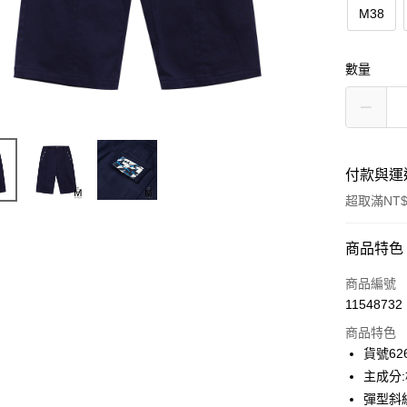
M38
數量
付款與運
超取滿NT$
付款方式
商品特色
信用卡一
商品編號
11548732
信用卡分
商品特色
3 期 
貨號626
合作金
主成分:
超商取貨
華南商
彈型斜