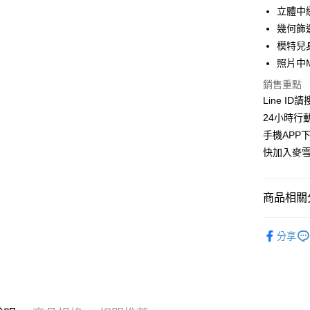
LINE Pay
上海商
立體中
國泰世
幾何飾
Apple Pay
臺灣中
模特兒身
匯豐（
街口支付
聯邦商
照片中
元大商
悠遊付
銷售重點
玉山商
Line ID
台新國
ATM付款
24小時行
台灣樂
貨到付款
手機APP
快加入麥雪
運送方式
商品相關分
全家取貨
每筆NT$1
👉熱門活
分享
付款後全
👉熱門活
每筆NT$1
👉熱門活
萊爾富取
𝗠𝗔👑｜
每筆NT$1