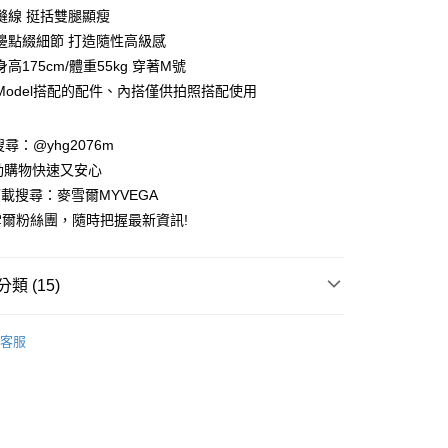
業儲蓄銀行
台北富邦商業銀行
縫線 挺括雙腿顯瘦
華商業銀行
兆豐國際商業銀行
邊點綴細節 打造隨性高級感
小企業銀行
台中商業銀行
高175cm/體重55kg 穿著M號
台灣）商業銀行
華泰商業銀行
業銀行
遠東國際商業銀行
Model搭配的配件、內搭僅供拍照搭配使用
業銀行
永豐商業銀行
業銀行
星展（台灣）商業銀行
請搜尋：@yhg2076m
際商業銀行
中國信託商業銀行
動購物快速又安心
天信用卡公司
下載搜尋：麥雪爾MYVEGA
爾粉絲團，隨時把握最新資訊!
類 (15)
付款
00，滿NT$599(含以上)免運費
動排行榜
📱會員日專屬APP限定活動
客服
家取貨
動排行榜
色彩喚醒夏日穿搭靈感68折up
00，滿NT$599(含以上)免運費
動排行榜
🌊打包海島假期 顯瘦亮眼洋裝特輯65折up
貨付款
🌷春夏新品65折
MA春裝新品
00，滿NT$988(含以上)免運費