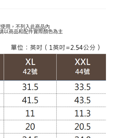
口碑爆款💃
爾富取貨
動排行榜
降溫神隊友 盛夏避暑趣67折up
00，滿NT$988(含以上)免運費
動排行榜
體感沁涼告別黏膩悶熱$927up
配使用，不列入此商品內
付款
請以商品和配件實際顏色為主
定】💰會員專屬
00，滿NT$988(含以上)免運費
閒】
休閒褲款
1取貨
孩】
雲朵褲款
00，滿NT$988(含以上)免運費
質專區】
棉質褲款
配通
動排行榜
夏日降溫高人氣回購清單65折up
00，滿NT$988(含以上)免運費
假跨寬梨形身材
南】
棉｜Cotton
20
TS
寬褲｜褲裙