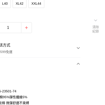
L40
XL42
XXL44
清除
紀錄
送方式
599免運
次付款
期付款
0 利率 每期
NT$563
21家銀行
-23501-74
庫商業銀行
第一商業銀行
棉95%彈性纖維5%
付款
業銀行
彰化商業銀行
紋棉 微彈舒適不束縛