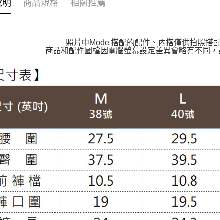
說明
商品規格
相關推薦
👑新客必買
付款後萊
👉熱門活
每筆NT$1
👉熱門活
照片中Model搭配的配件、內搭僅供拍照搭
7-11取貨
商品和配件圖檔因電腦螢幕設定差異會略有不同，
【VIP限
每筆NT$1
【百變休
付款後7-1
【雲朵女
每筆NT$1
【親膚棉
大嘴鳥宅
👉熱門活
每筆NT$1
精準遮修
貨到付款
【布料指
每筆NT$1
褲裝│PAN