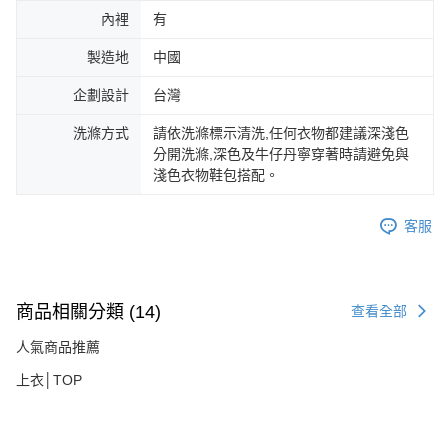
內裡
有
製造地
中國
企劃設計
台灣
洗滌方式
請依洗滌標示清洗,任何衣物都建議深淺色
分開洗滌,深色及牛仔丹寧穿著時請避免與
淺色衣物鞋包搭配。
客服
商品相關分類 (14)
查看全部
人氣商品推薦
上衣│TOP