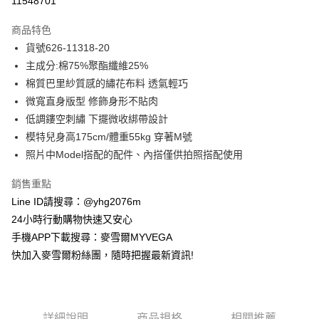
11548701
3 期 0 利率 每期
NT$541
21家銀行
商品特色
合作金庫商業銀行
第一商業銀行
超商取貨付款
貨號626-11318-20
華南商業銀行
彰化商業銀行
主成分:棉75%聚酯纖維25%
LINE Pay
上海商業儲蓄銀行
台北富邦商業銀行
國泰世華商業銀行
兆豐國際商業銀行
棉質巴里紗質感的繡花布料 透氣輕巧
Apple Pay
臺灣中小企業銀行
台中商業銀行
微寬直身版型 修飾身形不貼肉
匯豐（台灣）商業銀行
華泰商業銀行
低調鏤空刺繡 下擺微收綁帶設計
街口支付
聯邦商業銀行
遠東國際商業銀行
模特兒身高175cm/體重55kg 穿著M號
元大商業銀行
永豐商業銀行
悠遊付
照片中Model搭配的配件、內搭僅供拍照搭配使用
玉山商業銀行
星展（台灣）商業銀行
台新國際商業銀行
中國信託商業銀行
ATM付款
銷售重點
台灣樂天信用卡公司
貨到付款
Line ID請搜尋：@yhg2076m
24小時行動購物快速又安心
運送方式
手機APP下載搜尋：麥雪爾MYVEGA
快加入麥雪爾粉絲團，隨時把握最新資訊!
全家取貨付款
每筆NT$100，滿NT$599(含以上)免運費
付款後全家取貨
詳細說明
商品規格
相關推薦