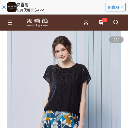
麥雪爾
開啟APP
立刻使用官方APP
0
1
/
7