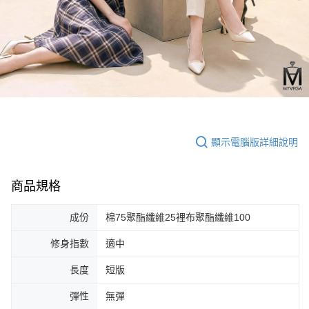
顯示電腦版詳細說明
商品規格
成份
棉75聚酯纖維25裡布聚酯纖維100
修身指數
適中
長度
短版
彈性
無彈