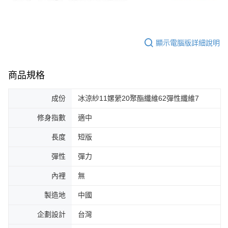
顯示電腦版詳細說明
商品規格
成份
冰涼紗11嫘縈20聚酯纖維62彈性纖維7
修身指數
適中
長度
短版
彈性
彈力
內裡
無
製造地
中國
企劃設計
台灣