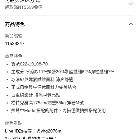
付款與運送方式
超取滿NT$599免運
付款方式
商品特色
信用卡一次付款
商品編號
信用卡分期付款
11528247
3 期 0 利率 每期
NT$1,162
21家銀行
商品特色
合作金庫商業銀行
第一商業銀行
超商取貨付款
貨號622-19108-70
華南商業銀行
彰化商業銀行
主成分:冰涼紗11%嫘縈20%聚酯纖維62%彈性纖維7%
LINE Pay
上海商業儲蓄銀行
台北富邦商業銀行
國泰世華商業銀行
兆豐國際商業銀行
冰涼紗與嫘縈纖維面料 涼爽舒適
Apple Pay
臺灣中小企業銀行
台中商業銀行
正式風格與牛仔休閒魅力完美結合
匯豐（台灣）商業銀行
華泰商業銀行
白車線設計 增添視覺亮點
街口支付
聯邦商業銀行
遠東國際商業銀行
模特兒身高175cm/體重55kg 穿著M號
元大商業銀行
永豐商業銀行
悠遊付
照片中Model搭配的配件、內搭僅供拍照搭配使用
玉山商業銀行
星展（台灣）商業銀行
台新國際商業銀行
中國信託商業銀行
ATM付款
銷售重點
台灣樂天信用卡公司
貨到付款
Line ID請搜尋：@yhg2076m
24小時行動購物快速又安心