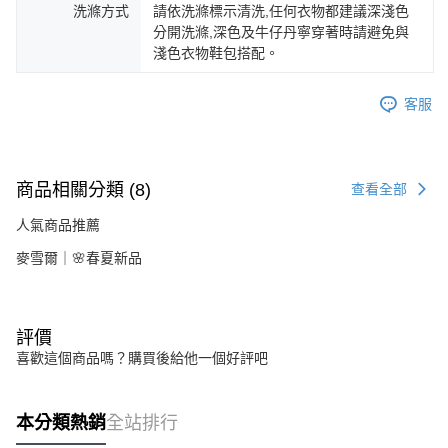
洗滌方式
請依洗滌標示清洗,任何衣物都建議深淺色
分開洗滌,深色及牛仔丹寧穿著時請避免與
淺色衣物鞋包搭配。
客服
商品相關分類 (8)
查看全部
人氣商品推薦
麥雪爾｜🌸春夏新品
評價
喜歡這個商品嗎？購買後給他一個好評吧
本分類熱銷
全站排行