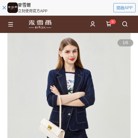
麥雪爾
開啟APP
立刻使用官方APP
0
1
/
6