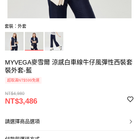
套裝：外套
MYVEGA麥雪爾 涼感白車線牛仔風彈性西裝套
裝外套-藍
超取滿NT$599免運
NT$4,980
NT$3,486
請選擇商品選項