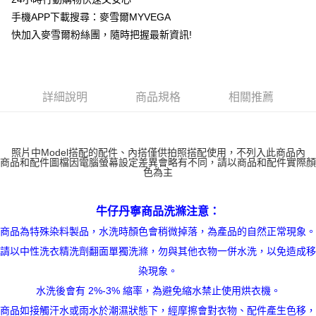
運送方式
手機APP下載搜尋：麥雪爾MYVEGA
快加入麥雪爾粉絲團，隨時把握最新資訊!
全家取貨付款
每筆NT$100，滿NT$599(含以上)免運費
付款後全家取貨
詳細說明
商品規格
相關推薦
每筆NT$100，滿NT$599(含以上)免運費
萊爾富取貨付款
每筆NT$100，滿NT$988(含以上)免運費
照片中Model搭配的配件、內搭僅供拍照搭配使用，不列入此商品內
商品和配件圖檔因電腦螢幕設定差異會略有不同，請以商品和配件實際顏
色為主
付款後萊爾富取貨
每筆NT$100，滿NT$988(含以上)免運費
牛仔丹寧商品洗滌注意：
7-11取貨付款
商品為特殊染料製品，水洗時顏色會稍微掉落，為產品的自然正常現象。
每筆NT$100，滿NT$988(含以上)免運費
請以中性洗衣精洗劑翻面單獨洗滌，勿與其他衣物一併水洗，以免造成移
付款後7-11取貨
染現象。
每筆NT$100，滿NT$988(含以上)免運費
水洗後會有 2%-3% 縮率，為避免縮水禁止使用烘衣機。
大嘴鳥宅配通
商品如接觸汗水或雨水於潮濕狀態下，經摩擦會對衣物、配件產生色移，