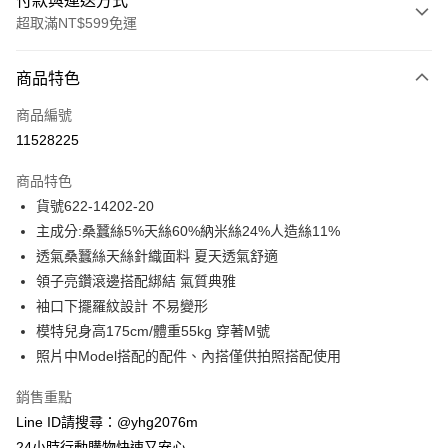
付款與運送方式
超取滿NT$599免運
付款方式
商品特色
信用卡一次付款
商品編號
信用卡分期付款
11528225
3 期 0 利率 每期
NT$1,325
21家銀行
商品特色
合作金庫商業銀行
第一商業銀行
超商取貨付款
貨號622-14202-20
華南商業銀行
彰化商業銀行
主成分:桑蠶絲5%天絲60%納米絲24%人造絲11%
LINE Pay
上海商業儲蓄銀行
台北富邦商業銀行
國泰世華商業銀行
兆豐國際商業銀行
透氣桑蠶絲天絲針織面料 夏天透氣舒適
Apple Pay
臺灣中小企業銀行
台中商業銀行
領子亮鑽滾邊搭配綁結 氣質典雅
匯豐（台灣）商業銀行
華泰商業銀行
袖口下擺羅紋設計 不易變形
街口支付
聯邦商業銀行
遠東國際商業銀行
模特兒身高175cm/體重55kg 穿著M號
元大商業銀行
永豐商業銀行
悠遊付
照片中Model搭配的配件、內搭僅供拍照搭配使用
玉山商業銀行
星展（台灣）商業銀行
台新國際商業銀行
中國信託商業銀行
ATM付款
銷售重點
台灣樂天信用卡公司
貨到付款
Line ID請搜尋：@yhg2076m
24小時行動購物快速又安心