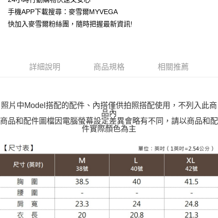
運送方式
手機APP下載搜尋：麥雪爾MYVEGA
快加入麥雪爾粉絲團，隨時把握最新資訊!
全家取貨付款
每筆NT$100，滿NT$599(含以上)免運費
付款後全家取貨
詳細說明
商品規格
相關推薦
每筆NT$100，滿NT$599(含以上)免運費
萊爾富取貨付款
每筆NT$100，滿NT$988(含以上)免運費
照片中Model搭配的配件、內搭僅供拍照搭配使用，不列入此商
品內
付款後萊爾富取貨
商品和配件圖檔因電腦螢幕設定差異會略有不同，請以商品和配
件實際顏色為主
每筆NT$100，滿NT$988(含以上)免運費
7-11取貨付款
每筆NT$100，滿NT$988(含以上)免運費
付款後7-11取貨
每筆NT$100，滿NT$988(含以上)免運費
大嘴鳥宅配通