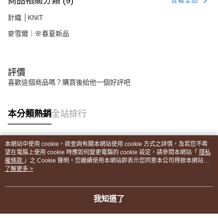
商品相關分類 (9)
查看全部
針織 │KNIT
麥雪爾｜🌸春夏新品
評價
喜歡這個商品嗎？購買後給他一個好評吧
本分類熱銷
全站排行
本網站中使用 cookie，欲查詢有關本網站使用 cookie 方式之詳情，及若您不希
熱門標籤
望在電腦上使用 cookie 時應如何變更電腦的 cookie 設定，請參閱本網站「
隱私
權條款
」之 Cookie 聲明。您繼續使用本網站即表示您同意本公司得按本網站使
用條款之 Cookie 聲明使用 cookie。
了解更多 >
我知道了