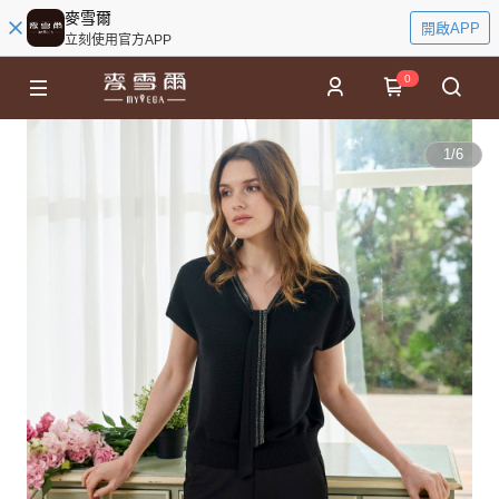
麥雪爾
開啟APP
立刻使用官方APP
0
1
/
6