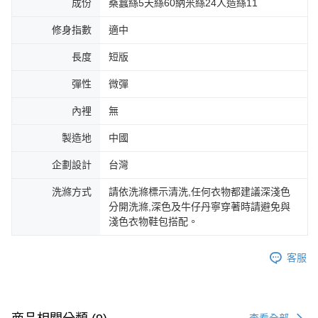
成份
桑蠶絲5天絲60納米絲24人造絲11
修身指數
適中
長度
短版
彈性
微彈
內裡
無
製造地
中國
企劃設計
台灣
洗滌方式
請依洗滌標示清洗,任何衣物都建議深淺色
分開洗滌,深色及牛仔丹寧穿著時請避免與
淺色衣物鞋包搭配。
客服