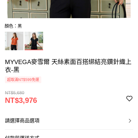
顏色：黑
MYVEGA麥雪爾 天絲素面百搭綁結亮鑽針織上
衣-黑
超取滿NT$599免運
NT$5,680
NT$3,976
請選擇商品選項