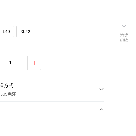
L40
XL42
清除
紀錄
送方式
599免運
次付款
期付款