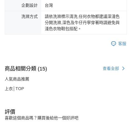
企劃設計
台灣
洗滌方式
請依洗滌標示清洗,任何衣物都建議深淺色
分開洗滌,深色及牛仔丹寧穿著時請避免與
淺色衣物鞋包搭配。
客服
商品相關分類 (15)
查看全部
人氣商品推薦
上衣│TOP
評價
喜歡這個商品嗎？購買後給他一個好評吧