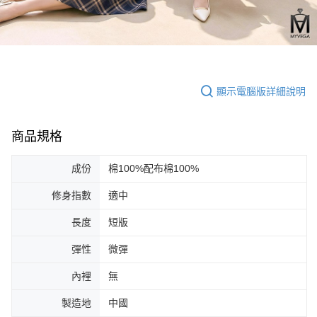
顯示電腦版詳細說明
商品規格
成份
棉100%配布棉100%
修身指數
適中
長度
短版
彈性
微彈
內裡
無
製造地
中國