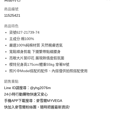
信用卡一次付款
商品編號
信用卡分期付款
11525421
3 期 0 利率 每期
NT$525
21家銀行
商品特色
合作金庫商業銀行
第一商業銀行
超商取貨付款
貨號627-21739-74
華南商業銀行
彰化商業銀行
主成分:棉100%
LINE Pay
上海商業儲蓄銀行
台北富邦商業銀行
國泰世華商業銀行
兆豐國際商業銀行
嚴選100%純棉材質 天然親膚透氣
Apple Pay
臺灣中小企業銀行
台中商業銀行
寬鬆順身剪裁 下擺繫帶點綴腰身
匯豐（台灣）商業銀行
華泰商業銀行
亮眼大片葉印花 展現熱情度假氛圍
街口支付
聯邦商業銀行
遠東國際商業銀行
模特兒身高175cm/體重55kg 穿著M號
元大商業銀行
永豐商業銀行
悠遊付
照片中Model搭配的配件、內搭僅供拍照搭配使用
玉山商業銀行
星展（台灣）商業銀行
台新國際商業銀行
中國信託商業銀行
ATM付款
銷售重點
台灣樂天信用卡公司
貨到付款
Line ID請搜尋：@yhg2076m
24小時行動購物快速又安心
運送方式
手機APP下載搜尋：麥雪爾MYVEGA
快加入麥雪爾粉絲團，隨時把握最新資訊!
全家取貨付款