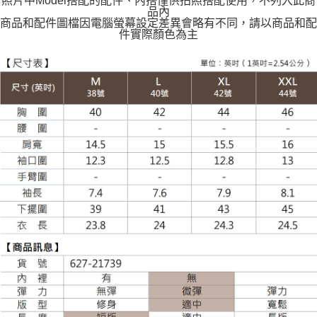
照片中Model搭配的配件、內搭僅供拍照搭配使用，不列入此商
每筆NT$120
品內
商品和配件圖檔因電腦螢幕設定差異會略有不同，請以商品和配
件實際顏色為主