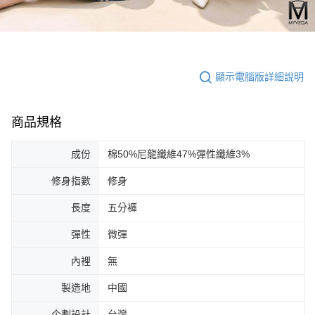
顯示電腦版詳細說明
商品規格
成份
棉50%尼龍纖維47%彈性纖維3%
修身指數
修身
長度
五分褲
彈性
微彈
內裡
無
製造地
中國
企劃設計
台灣