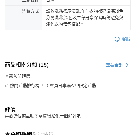
洗滌方式
請依洗滌標示清洗,任何衣物都建議深淺色
分開洗滌,深色及牛仔丹寧穿著時請避免與
淺色衣物鞋包搭配。
客服
商品相關分類 (15)
查看全部
人氣商品推薦
👉熱門活動排行榜
📱會員日專屬APP限定活動
評價
喜歡這個商品嗎？購買後給他一個好評吧