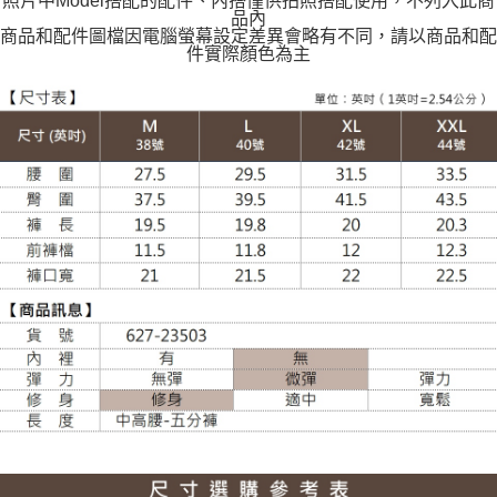
照片中Model搭配的配件、內搭僅供拍照搭配使用，不列入此商
每筆NT$120
品內
商品和配件圖檔因電腦螢幕設定差異會略有不同，請以商品和配
件實際顏色為主