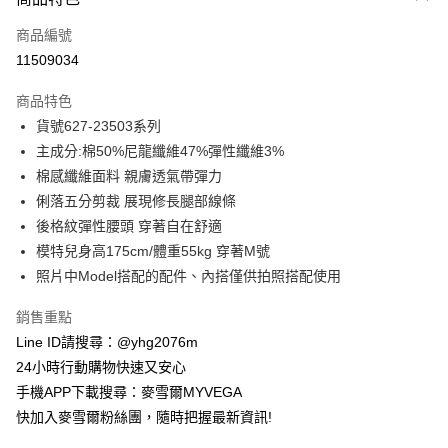
信用卡一次付款
商品編號
信用卡分期付款
11509034
3 期 0 利率 每期
NT$507
21家銀行
商品特色
合作金庫商業銀行
第一商業銀行
超商取貨付款
貨號627-23503系列
華南商業銀行
彰化商業銀行
主成分:棉50%尼龍纖維47%彈性纖維3%
LINE Pay
上海商業儲蓄銀行
台北富邦商業銀行
國泰世華商業銀行
兆豐國際商業銀行
棉感纖維面料 親膚透氣帶彈力
Apple Pay
臺灣中小企業銀行
台中商業銀行
俐落五分剪裁 展現修長腿部線條
匯豐（台灣）商業銀行
華泰商業銀行
後格紋彈性腰頭 穿著自在舒適
街口支付
聯邦商業銀行
遠東國際商業銀行
模特兒身高175cm/體重55kg 穿著M號
元大商業銀行
永豐商業銀行
悠遊付
照片中Model搭配的配件、內搭僅供拍照搭配使用
玉山商業銀行
星展（台灣）商業銀行
台新國際商業銀行
中國信託商業銀行
ATM付款
銷售重點
台灣樂天信用卡公司
貨到付款
Line ID請搜尋：@yhg2076m
24小時行動購物快速又安心
運送方式
手機APP下載搜尋：麥雪爾MYVEGA
快加入麥雪爾粉絲團，隨時把握最新資訊!
全家取貨付款