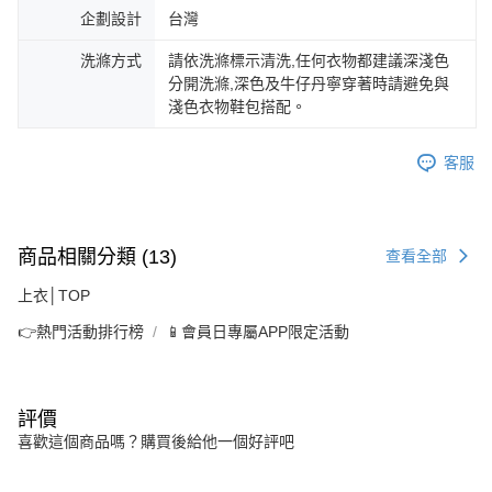
企劃設計
台灣
洗滌方式
請依洗滌標示清洗,任何衣物都建議深淺色
分開洗滌,深色及牛仔丹寧穿著時請避免與
淺色衣物鞋包搭配。
客服
商品相關分類 (13)
查看全部
上衣│TOP
👉熱門活動排行榜
📱會員日專屬APP限定活動
評價
喜歡這個商品嗎？購買後給他一個好評吧