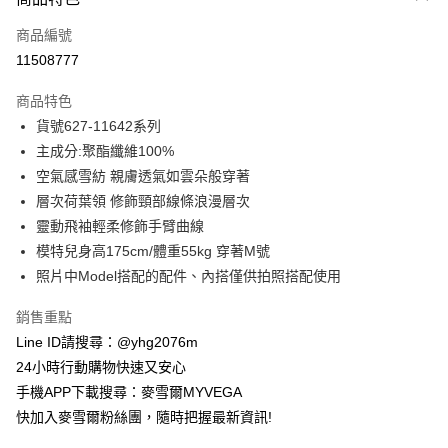
信用卡一次付款
商品編號
信用卡分期付款
11508777
3 期 0 利率 每期
NT$525
21家銀行
商品特色
合作金庫商業銀行
第一商業銀行
超商取貨付款
貨號627-11642系列
華南商業銀行
彰化商業銀行
主成分:聚酯纖維100%
LINE Pay
上海商業儲蓄銀行
台北富邦商業銀行
國泰世華商業銀行
兆豐國際商業銀行
空氣感雪紡 親膚透氣如雲朵般穿著
Apple Pay
臺灣中小企業銀行
台中商業銀行
層次荷葉領 修飾頸部線條浪漫層次
匯豐（台灣）商業銀行
華泰商業銀行
靈動飛袖輕柔修飾手臂曲線
街口支付
聯邦商業銀行
遠東國際商業銀行
模特兒身高175cm/體重55kg 穿著M號
元大商業銀行
永豐商業銀行
悠遊付
照片中Model搭配的配件、內搭僅供拍照搭配使用
玉山商業銀行
星展（台灣）商業銀行
台新國際商業銀行
中國信託商業銀行
ATM付款
銷售重點
台灣樂天信用卡公司
貨到付款
Line ID請搜尋：@yhg2076m
24小時行動購物快速又安心
運送方式
手機APP下載搜尋：麥雪爾MYVEGA
快加入麥雪爾粉絲團，隨時把握最新資訊!
全家取貨付款