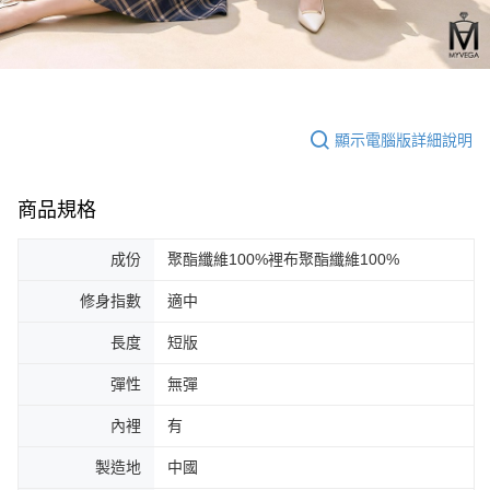
顯示電腦版詳細說明
商品規格
成份
聚酯纖維100%裡布聚酯纖維100%
修身指數
適中
長度
短版
彈性
無彈
內裡
有
製造地
中國