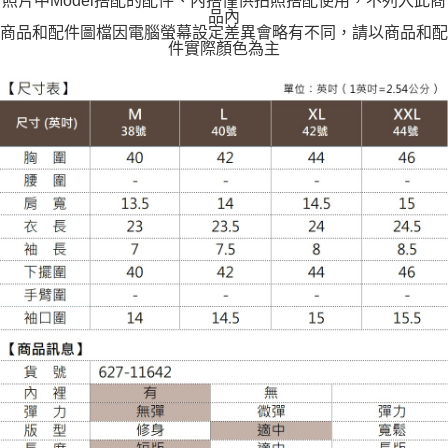
照片中Model搭配的配件、內搭僅供拍照搭配使用，不列入此商
每筆NT$120
品內
商品和配件圖檔因電腦螢幕設定差異會略有不同，請以商品和配
件實際顏色為主