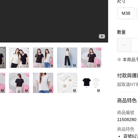
尺寸
M38
數量
※ 本商品
付款與運
超取滿NT$
付款方式
商品特色
信用卡一
商品編號
11508280
信用卡分
商品特色
3 期 
貨號62