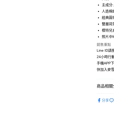
合作金
主成分
超商取貨
華南商
人造棉
LINE Pay
上海商
經典圓
國泰世
雙層荷
Apple Pay
臺灣中
模特兒身
匯豐（
街口支付
聯邦商
照片中
元大商
悠遊付
銷售重點
玉山商
Line ID
台新國
ATM付款
24小時行
台灣樂
貨到付款
手機APP
快加入麥雪
運送方式
商品相關分
全家取貨
每筆NT$1
人氣商品
分享
付款後全
上衣│TOP
每筆NT$1
👉熱門活