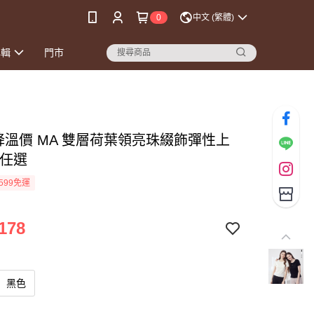
0
中文 (繁體)
專輯
門市
爽降溫價 MA 雙層荷葉領亮珠綴飾彈性上
色任選
599免運
178
黑色