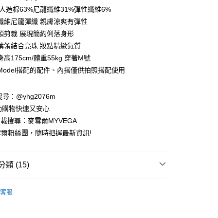
庫商業銀行
第一商業銀行
:人造棉63%尼龍纖維31%彈性纖維6%
付款
業銀行
彰化商業銀行
纖維尼龍彈纖 親膚涼爽有彈性
業儲蓄銀行
台北富邦商業銀行
領剪裁 展現簡約俐落身形
華商業銀行
兆豐國際商業銀行
葉領結合亮珠 妝點精緻氣質
小企業銀行
台中商業銀行
高175cm/體重55kg 穿著M號
台灣）商業銀行
華泰商業銀行
業銀行
遠東國際商業銀行
Model搭配的配件、內搭僅供拍照搭配使用
業銀行
永豐商業銀行
業銀行
星展（台灣）商業銀行
請搜尋：@yhg2076m
際商業銀行
中國信託商業銀行
動購物快速又安心
天信用卡公司
下載搜尋：麥雪爾MYVEGA
爾粉絲團，隨時把握最新資訊!
類 (15)
付款
00，滿NT$599(含以上)免運費
推薦
客服
家取貨
00，滿NT$599(含以上)免運費
動排行榜
📱會員日專屬APP限定活動