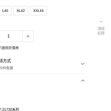
L40
XL42
XXL44
清除
紀錄
不適用折價券
送方式
599免運
次付款
期付款
0 利率 每期
NT$392
21家銀行
7-21730系列