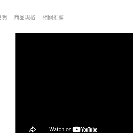
萊爾富取
𝗠𝗔👑｜
每筆NT$1
說明
商品規格
相關推薦
👉熱門活
付款後萊
👑新客必買
每筆NT$1
👉熱門活
7-11取貨
👉熱門活
每筆NT$1
👉熱門活
付款後7-1
👉熱門活
每筆NT$1
【VIP限
大嘴鳥宅
❄️限時清
每筆NT$1
快時尚✨
貨到付款
【雲朵女
每筆NT$1
【上班族