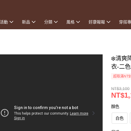
活動
新品
分類
風格
好康報報
穿搭
❄️清
衣-二
超取滿NT$
NT$3,100
NT$1,
顏色
白色