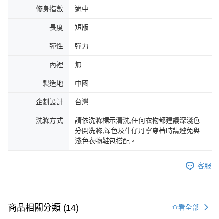
修身指數
適中
長度
短版
彈性
彈力
內裡
無
製造地
中國
企劃設計
台灣
洗滌方式
請依洗滌標示清洗,任何衣物都建議深淺色
分開洗滌,深色及牛仔丹寧穿著時請避免與
淺色衣物鞋包搭配。
客服
商品相關分類 (14)
查看全部