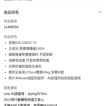
付款方式
商品特色
信用卡一次付款
商品編號
信用卡分期付款
11498254
3 期 0 利率 每期
NT$628
21家銀行
商品特色
合作金庫商業銀行
第一商業銀行
超商取貨付款
貨號626-24202-74
華南商業銀行
彰化商業銀行
主成分:萊賽爾纖維100%
LINE Pay
上海商業儲蓄銀行
台北富邦商業銀行
國泰世華商業銀行
兆豐國際商業銀行
細緻親膚萊賽爾面料 手感柔軟
Apple Pay
臺灣中小企業銀行
台中商業銀行
海軍領滾邊 打造休閒學院風
匯豐（台灣）商業銀行
華泰商業銀行
坑條針織剪裁貼合身形
街口支付
聯邦商業銀行
遠東國際商業銀行
模特兒身高175cm/體重55kg 穿著M號
元大商業銀行
永豐商業銀行
悠遊付
照片中Model搭配的配件、內搭僅供拍照搭配使用
玉山商業銀行
星展（台灣）商業銀行
台新國際商業銀行
中國信託商業銀行
ATM付款
銷售重點
台灣樂天信用卡公司
貨到付款
Line ID請搜尋：@yhg2076m
24小時行動購物快速又安心
運送方式
手機APP下載搜尋：麥雪爾MYVEGA