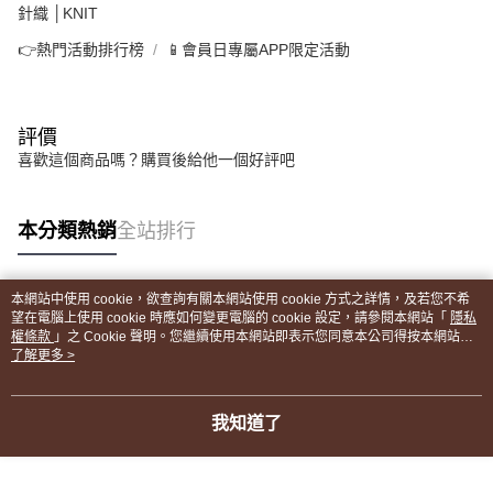
針織 │KNIT
👉熱門活動排行榜
📱會員日專屬APP限定活動
評價
喜歡這個商品嗎？購買後給他一個好評吧
本分類熱銷
全站排行
本網站中使用 cookie，欲查詢有關本網站使用 cookie 方式之詳情，及若您不希
熱門標籤
望在電腦上使用 cookie 時應如何變更電腦的 cookie 設定，請參閱本網站「
隱私
權條款
」之 Cookie 聲明。您繼續使用本網站即表示您同意本公司得按本網站使
用條款之 Cookie 聲明使用 cookie。
了解更多 >
我知道了