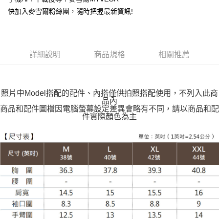
快加入麥雪爾粉絲團，隨時把握最新資訊!
全家取貨付款
每筆NT$100，滿NT$599(含以上)免運費
付款後全家取貨
詳細說明
商品規格
相關推薦
每筆NT$100，滿NT$599(含以上)免運費
萊爾富取貨付款
每筆NT$100，滿NT$988(含以上)免運費
照片中Model搭配的配件、內搭僅供拍照搭配使用，不列入此商
品內
付款後萊爾富取貨
商品和配件圖檔因電腦螢幕設定差異會略有不同，請以商品和配
件實際顏色為主
每筆NT$100，滿NT$988(含以上)免運費
7-11取貨付款
每筆NT$100，滿NT$988(含以上)免運費
付款後7-11取貨
每筆NT$100，滿NT$988(含以上)免運費
大嘴鳥宅配通
每筆NT$100，滿NT$988(含以上)免運費