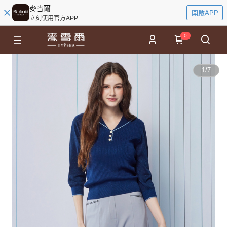
麥雪爾
開啟APP
立刻使用官方APP
0
1
/
7