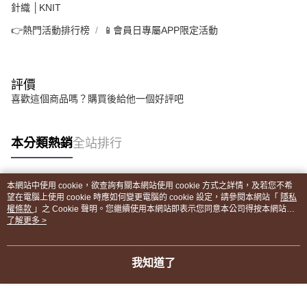
針織 │KNIT
👉熱門活動排行榜
📱會員日專屬APP限定活動
評價
喜歡這個商品嗎？購買後給他一個好評吧
本分類熱銷
全站排行
本網站中使用 cookie，欲查詢有關本網站使用 cookie 方式之詳情，及若您不希
熱門標籤
望在電腦上使用 cookie 時應如何變更電腦的 cookie 設定，請參閱本網站「
隱私
權條款
」之 Cookie 聲明。您繼續使用本網站即表示您同意本公司得按本網站使
用條款之 Cookie 聲明使用 cookie。
了解更多 >
我知道了