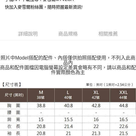
快加入麥雪爾粉絲團，隨時把握最新資訊!
全家取貨付款
每筆NT$100，滿NT$599(含以上)免運費
付款後全家取貨
詳細說明
商品規格
相關推薦
每筆NT$100，滿NT$599(含以上)免運費
萊爾富取貨付款
每筆NT$100，滿NT$988(含以上)免運費
照片中Model搭配的配件、內搭僅供拍照搭配使用，不列入此商
品內
付款後萊爾富取貨
商品和配件圖檔因電腦螢幕設定差異會略有不同，請以商品和配
件實際顏色為主
每筆NT$100，滿NT$988(含以上)免運費
7-11取貨付款
每筆NT$100，滿NT$988(含以上)免運費
付款後7-11取貨
每筆NT$100，滿NT$988(含以上)免運費
大嘴鳥宅配通
每筆NT$100，滿NT$988(含以上)免運費