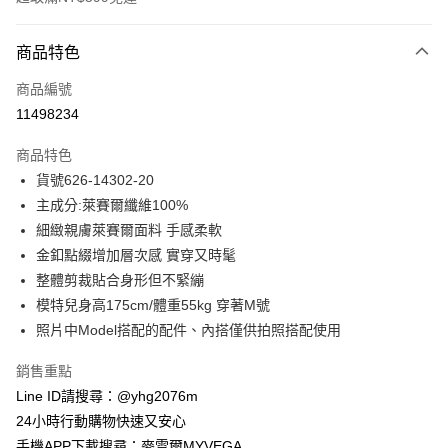
付款方式
商品特色
信用卡一次付款
商品編號
信用卡分期付款
11498234
3 期 0 利率 每期
NT$628
21家銀行
商品特色
合作金庫商業銀行
第一商業銀行
超商取貨付款
貨號626-14302-20
華南商業銀行
彰化商業銀行
主成分:萊賽爾纖維100%
LINE Pay
上海商業儲蓄銀行
台北富邦商業銀行
國泰世華商業銀行
兆豐國際商業銀行
細緻親膚萊賽爾面料 手感柔軟
Apple Pay
臺灣中小企業銀行
台中商業銀行
金釦點綴增加層次感 實穿又時髦
匯豐（台灣）商業銀行
華泰商業銀行
整體剪裁貼合身形但不緊繃
街口支付
聯邦商業銀行
遠東國際商業銀行
模特兒身高175cm/體重55kg 穿著M號
元大商業銀行
永豐商業銀行
悠遊付
照片中Model搭配的配件、內搭僅供拍照搭配使用
玉山商業銀行
星展（台灣）商業銀行
台新國際商業銀行
中國信託商業銀行
ATM付款
銷售重點
台灣樂天信用卡公司
貨到付款
Line ID請搜尋：@yhg2076m
24小時行動購物快速又安心
運送方式
手機APP下載搜尋：麥雪爾MYVEGA