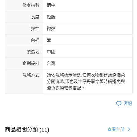
修身指數
適中
長度
短版
彈性
微彈
內裡
無
製造地
中國
企劃設計
台灣
洗滌方式
請依洗滌標示清洗,任何衣物都建議深淺色
分開洗滌,深色及牛仔丹寧穿著時請避免與
淺色衣物鞋包搭配。
客服
商品相關分類 (11)
查看全部