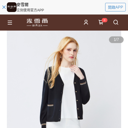
麥雪爾
開啟APP
立刻使用官方APP
0
1
/
7