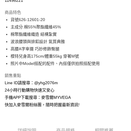
11498221
3 期 0 利率 每期
NT$693
21家銀行
商品特色
合作金庫商業銀行
第一商業銀行
超商取貨付款
貨號626-12601-20
華南商業銀行
彰化商業銀行
主成分:棉55%聚酯纖維45%
LINE Pay
上海商業儲蓄銀行
台北富邦商業銀行
國泰世華商業銀行
兆豐國際商業銀行
棉聚酯纖維織造 結構紮實
Apple Pay
臺灣中小企業銀行
台中商業銀行
波浪腰頭與排釦設計 氣質典雅
匯豐（台灣）商業銀行
華泰商業銀行
高腰A字傘擺 巧妙修飾臀腿
街口支付
聯邦商業銀行
遠東國際商業銀行
模特兒身高175cm/體重55kg 穿著M號
元大商業銀行
永豐商業銀行
悠遊付
照片中Model搭配的配件、內搭僅供拍照搭配使用
玉山商業銀行
星展（台灣）商業銀行
台新國際商業銀行
中國信託商業銀行
ATM付款
銷售重點
台灣樂天信用卡公司
貨到付款
Line ID請搜尋：@yhg2076m
24小時行動購物快速又安心
運送方式
手機APP下載搜尋：麥雪爾MYVEGA
快加入麥雪爾粉絲團，隨時把握最新資訊!
全家取貨付款
每筆NT$100，滿NT$599(含以上)免運費
付款後全家取貨
詳細說明
商品規格
相關推薦