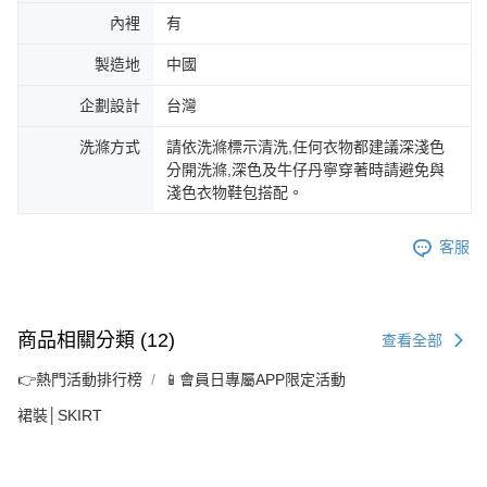
內裡
有
製造地
中國
企劃設計
台灣
洗滌方式
請依洗滌標示清洗,任何衣物都建議深淺色
分開洗滌,深色及牛仔丹寧穿著時請避免與
淺色衣物鞋包搭配。
客服
商品相關分類 (12)
查看全部
👉熱門活動排行榜
📱會員日專屬APP限定活動
裙裝│SKIRT