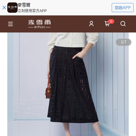
麥雪爾
開啟APP
立刻使用官方APP
0
1
/
7