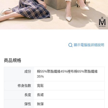
顯示電腦版詳細說明
商品規格
成份
棉55%聚酯纖維45%裡布棉65%聚酯纖維
35%
修身指數
寬鬆
長度
長裙
彈性
無彈